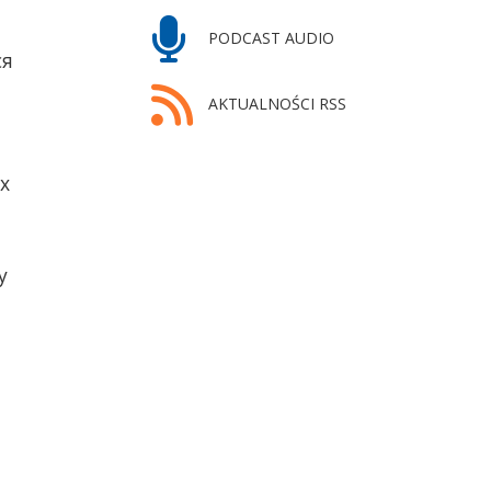
PODCAST AUDIO
ся
AKTUALNOŚCI RSS
х
у