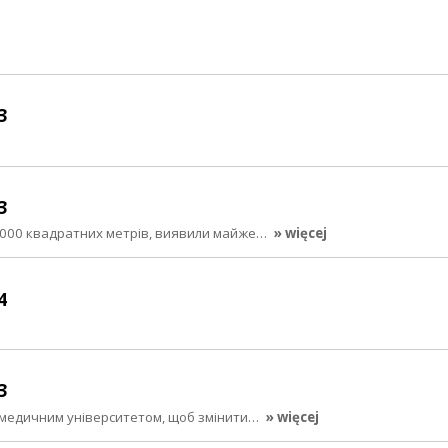
3
3
2000 квадратних метрів, виявили майже…
» więcej
4
3
м медичним університетом, щоб змінити…
» więcej