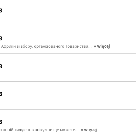
3
3
 Африки зі збору, організованого Товариства…
» więcej
3
3
3
останній тиждень канікул ви ще можете…
» więcej