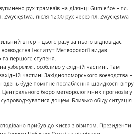
изупинено рух трамваїв на ділянці Gumieńce – пл.
 Zwycięstwa, після 12:00 рух через пл. Zwycięstwa
льний вітер – цього разу за нього відповідає
 воєводства Інститут Метеорології видав
 та першого ступеня.
на узбережжі, особливо у східній частині. Там
 західній частині Західнопоморського воєводства –
ні вдень буде помітне послаблення швидкості вітру
к Центрального бюро метеорологічних прогнозів у
 супроводжуватися дощем. Близько обіду ситуація
подівано прибув до Києва з візитом. Президенти
м Героям Небесної Сотні та відвідали