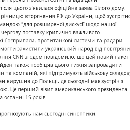
після цього з'явилася офіційна заява Білого дому.
у річницю вторгнення РФ до України, щоб зустріти
мандою "для розширеної дискусії щодо нашої
 чергову поставку критично важливого
і боєприпаси, протитанкові системи та радари
могти захистити український народ від повітряни
идання CNN згодом повідомило, що цей новий пакет
айден також пообіцяв цього тижня запровадити
ян та компаній, які підтримують військову складов
ден вирушив до Польщі, де сьогодні має зустріч з
ою. Це перший візит американського президента
а останні 15 років.
у прогнозують нам сьогодні синоптики.