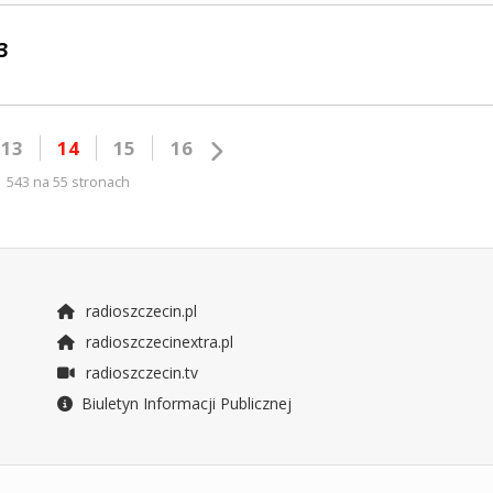
3
13
14
15
16
543 na 55 stronach
radioszczecin.pl
radioszczecinextra.pl
radioszczecin.tv
Biuletyn Informacji Publicznej