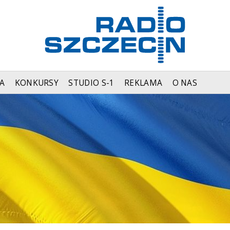
A
KONKURSY
STUDIO S-1
REKLAMA
O NAS