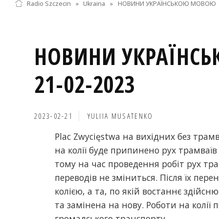
Radio Szczecin
»
Ukraina
»
НОВИНИ УКРАЇНСЬКОЮ МОВОЮ
НОВИНИ УКРАЇНС
21-02-2023
2023-02-21
YULIIA MUSATENKO
Plac Zwycięstwa на вихідних без трамва
на колії буде припинено рух трамваїв
тому на час проведення робіт рух тр
переводів не зміниться. Після їх пер
колією, а та, по якій востаннє здійс
та замінена на нову. Роботи на колії
громадського транспорту.