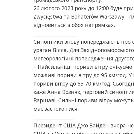
26 лютого 2023 року до 12:00 буде пр
Zwycięstwa та Bohaterów Warszawy - пл.
відновиться в обох напрямках.
__________________
Синоптики знову попереджають про си
ураган Вілла. Для Західнопоморського
метеорологічні попередження другого
– Найсильніші пориви вітру очікуємо 
можливі пориви вітру до 95 км/год. У
пориви вітру до 65-70 км/год. Сьогод
каже Анна Возняк, черговий синопти
Варшаві. Сильні пориви вітру можуть
має заспокоїтися.
_________________
Президент США Джо Байден вчора нес
США та України віддали шану загибли