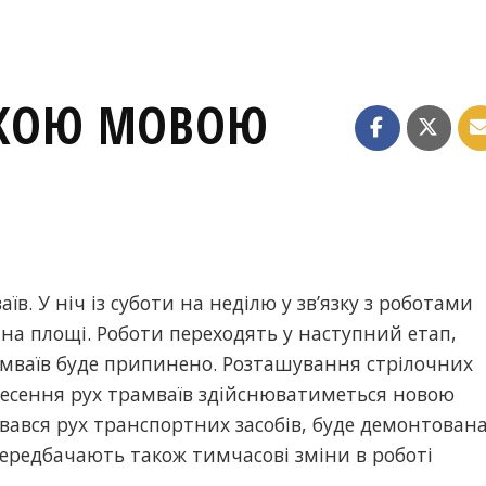
ЬКОЮ МОВОЮ
їв. У ніч із суботи на неділю у зв’язку з роботами
 на площі. Роботи переходять у наступний етап,
амваїв буде припинено. Розташування стрілочних
енесення рух трамваїв здійснюватиметься новою
нювався рух транспортних засобів, буде демонтован
 передбачають також тимчасові зміни в роботі