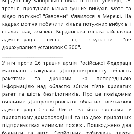
Бердянську Запорізької області пізно увечері, 25
травня, пролунало кілька гучних вибухів. Фото та
відео потужної "бавовни" з'явилося в Мережі. На
кадрах можна побачити кілька потужних вибухів і
спалах над землею. Бердянська міська військова
адміністрація пише, що окупанти "не
дорахувалися установок С-300".
_____________________________
У ніч проти 26 травня армія Російської Федерації
масовано атакувала Дніпропетровську область
ракетами та дронами. За попередньою
інформацією над областю збили п'ять крилатих
ракет та шість безпілотників. Про це повідомив
очільник Дніпропетровської обласної військової
адміністрації Сергій Лисак. За його словами, у
приватному домоволодінні та на двох приватних
підприємствах виникли пожежі. Пошкоджено два
будинки та авто. Серйозних руйнувань також