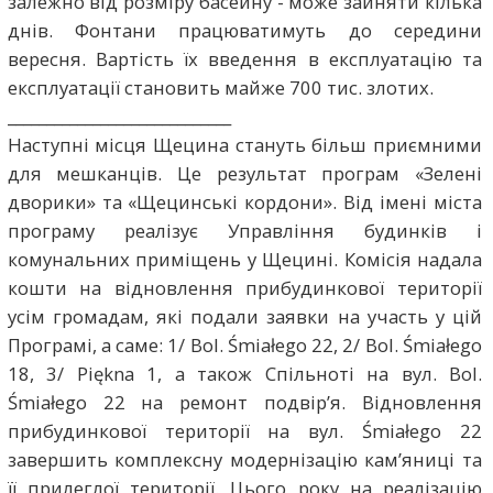
залежно від розміру басейну - може зайняти кілька
днів. Фонтани працюватимуть до середини
вересня. Вартість їх введення в експлуатацію та
експлуатації становить майже 700 тис. злотих.
_____________________________
Наступні місця Щецина стануть більш приємними
для мешканців. Це результат програм «Зелені
дворики» та «Щецинські кордони». Від імені міста
програму реалізує Управління будинків і
комунальних приміщень у Щецині. Комісія надала
кошти на відновлення прибудинкової території
усім громадам, які подали заявки на участь у цій
Програмі, а саме: 1/ Bol. Śmiałego 22, 2/ Bol. Śmiałego
18, 3/ Piękna 1, а також Спільноті на вул. Bol.
Śmiałego 22 на ремонт подвір’я. Відновлення
прибудинкової території на вул. Śmiałego 22
завершить комплексну модернізацію кам’яниці та
її прилеглої території. Цього року на реалізацію