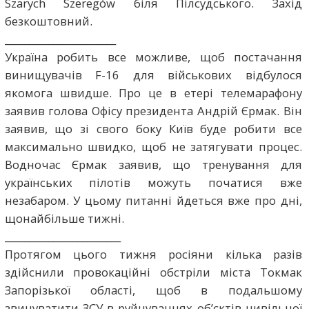
Szarych Szeregów біля Пілсудського. Захід
безкоштовний.
_______________________
Україна робить все можливе, щоб постачання
винищувачів F-16 для військових відбулося
якомога швидше. Про це в етері телемарафону
заявив голова Офісу президента Андрій Єрмак. Він
заявив, що зі свого боку Київ буде робити все
максимально швидко, щоб не затягувати процес.
Водночас Єрмак заявив, що тренування для
українських пілотів можуть початися вже
незабаром. У цьому питанні йдеться вже про дні,
щонайбільше тижні.
________________________
Протягом цього тижня росіяни кілька разів
здійснили провокаційні обстріли міста Токмак
Запорізької області, щоб в подальшому
звинуватити ЗСУ в руйнуваннях об’єктів цивільної