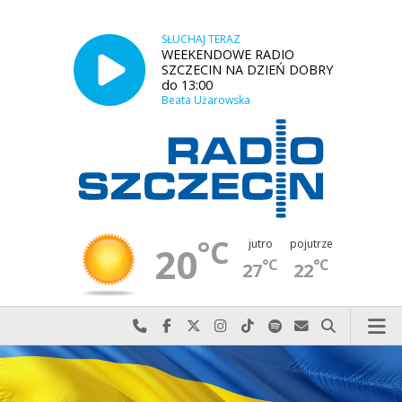
SŁUCHAJ TERAZ
WEEKENDOWE RADIO
SZCZECIN NA DZIEŃ DOBRY
do 13:00
Beata Użarowska
°C
jutro
pojutrze
20
°C
°C
27
22
Najlepiej po prostu do nas zadzwoń
Odwiedź nas na Facebook-u
Odwiedź nas na X
Odwiedź nas na Instagram-ie
Odwiedź nas na TikTok-u
Szukaj nas na Spotify
Wyślij do nas w
Szukaj