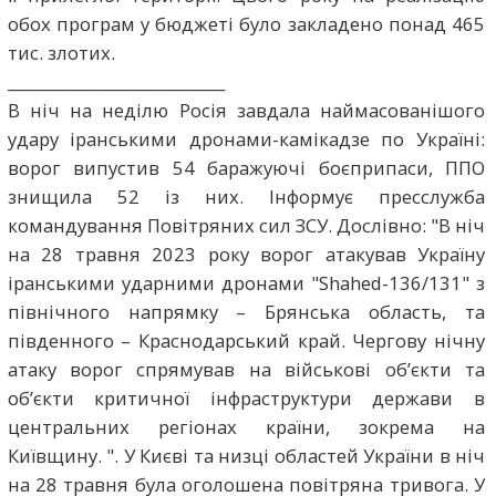
обох програм у бюджеті було закладено понад 465
тис. злотих.
____________________________
В ніч на неділю Росія завдала наймасованішого
удару іранськими дронами-камікадзе по Україні:
ворог випустив 54 баражуючі боєприпаси, ППО
знищила 52 із них. Інформує пресслужба
командування Повітряних сил ЗСУ. Дослівно: "В ніч
на 28 травня 2023 року ворог атакував Україну
іранськими ударними дронами "Shahed-136/131" з
північного напрямку – Брянська область, та
південного – Краснодарський край. Чергову нічну
атаку ворог спрямував на військові об’єкти та
об’єкти критичної інфраструктури держави в
центральних регіонах країни, зокрема на
Київщину. ". У Києві та низці областей України в ніч
на 28 травня була оголошена повітряна тривога. У