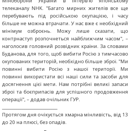
Міноборони України в інтерв’ю японському
телеканалу NHK. "Багато мирних жителів все ще
перебувають під російською окупацією, і часу
більше не можна втрачати. У нас вже є необхідний
мінімум озброєнь. Можу лише сказати, що
контрнаступ розпочнеться найближчим часом", –
наголосив головний розвідник країни. За словами
Буданова, для того, щоб вибити Росію з тимчасово
окупованих територій, необхідно більше зброї. "Ми
повинні вибити Росію з нашої території. Ми
повинні використати всі наші сили та засоби для
досягнення цієї мети. Нам потрібні великі запаси
зброї та боєприпасів для успішного продовження
операції", – додав очільник ГУР.
___________________________
Протягом дня очікується хмарна мінливість, від 13
до 20 на плюсі, без опадів.