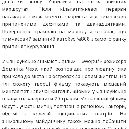
дев'ятки знову з'явилися на своїх звичних
маршрутах. Після кількатижневої перерви
пасажири також можуть скористатися тимчасово
припиненими десятками та дванадцятками.
Повернення трамваїв на маршрути означає, що
тимчасовий замінний автобус №808 з самого ранку
припиняє курсування.
__________________________
У Свіноуйсьце знімають фільм – «Wojtuś» режисера
Домініка Чеха, який розповідає про людину, яка
приїхала до міста на островах за новим життям. На
тлі сюжету творці фільму показують місцевий
менталітет і звичаї жителів. Зйомки у Свіноуйсьце
планують завершити 29 травня. У створенні фільму
беруть участь митці, пов’язані з регіоном, і актори,
відомі з колегій щецинських театрів. На
знімальному майданчику також можна побачити
обличчя, відомі з телебачення, наприклад Сільвію