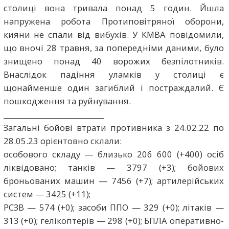
столиці вона тривала понад 5 годин. Йшла
напружена робота Протиповітряної оборони,
кияни не спали від вибухів. У КМВА повідомили,
що вночі 28 травня, за попередніми даними, було
знищено понад 40 ворожих безпілотників.
Внаслідок падіння уламків у столиці є
щонайменше один загиблий і постраждалий. Є
пошкодження та руйнування.
____________________________
Загальні бойові втрати противника з 24.02.22 по
28.05.23 орієнтовно склали:
особового складу — близько 206 600 (+400) осіб
ліквідовано; танків — 3797 (+3); бойових
броньованих машин — 7456 (+7); артилерійських
систем — 3425 (+11);
РСЗВ — 574 (+0); засоби ППО — 329 (+0); літаків —
313 (+0); гелікоптерів — 298 (+0); БПЛА оперативно-