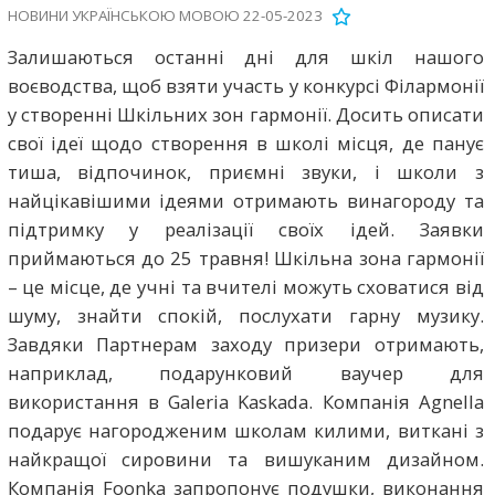
НОВИНИ УКРАЇНСЬКОЮ МОВОЮ 22-05-2023
Залишаються останні дні для шкіл нашого
воєводства, щоб взяти участь у конкурсі Філармонії
у створенні Шкільних зон гармонії. Досить описати
свої ідеї щодо створення в школі місця, де панує
тиша, відпочинок, приємні звуки, і школи з
найцікавішими ідеями отримають винагороду та
підтримку у реалізації своїх ідей. Заявки
приймаються до 25 травня! Шкільна зона гармонії
– це місце, де учні та вчителі можуть сховатися від
шуму, знайти спокій, послухати гарну музику.
Завдяки Партнерам заходу призери отримають,
наприклад, подарунковий ваучер для
використання в Galeria Kaskada. Компанія Agnella
подарує нагородженим школам килими, виткані з
найкращої сировини та вишуканим дизайном.
Компанія Foonka запропонує подушки, виконання