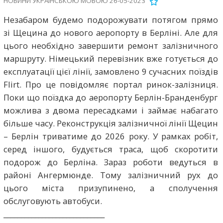
НОВИНИ УКРАЇНСЬКОЮ МОВОЮ 26-05-2023
Незабаром будемо подорожувати потягом прямо
зі Щецина до нового аеропорту в Берліні. Але для
цього необхідно завершити ремонт залізничного
маршруту. Німецький перевізник вже готується до
експлуатації цієї лінії, замовлено 9 сучасних поїздів
Flirt. Про це повідомляє портал ринок-залізниця.
Поки що поїздка до аеропорту Берлін-Бранденбург
можлива з двома пересадками і займає набагато
більше часу. Реконструкція залізничної лінії Щецин
– Берлін триватиме до 2026 року. У рамках робіт,
серед іншого, будується траса, щоб скоротити
подорож до Берліна. Зараз роботи ведуться в
районі Ангермюнде. Тому залізничний рух до
цього міста призупинено, а сполучення
обслуговують автобуси.
_____________________________