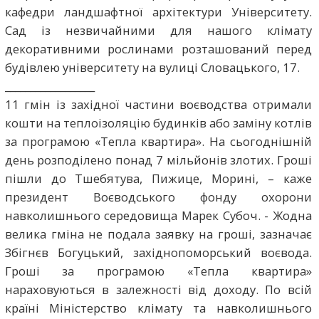
кафедри ландшафтної архітектури Університету.
Сад із незвичайними для нашого клімату
декоративними рослинами розташований перед
будівлею університету на вулиці Словацького, 17.
__________________
11 гмін із західної частини воєводства отримали
кошти на теплоізоляцію будинків або заміну котлів
за програмою «Тепла квартира». На сьогоднішній
день розподілено понад 7 мільйонів злотих. Гроші
пішли до Тшебятува, Пижице, Морині, – каже
президент Воєводського фонду охорони
навколишнього середовища Марек Субоч. - Жодна
велика гміна не подала заявку на гроші, зазначає
Збігнєв Богуцький, західнопоморський воєвода.
Гроші за програмою «Тепла квартира»
нараховуються в залежності від доходу. По всій
країні Міністерство клімату та навколишнього