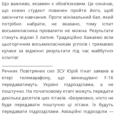
Що важливо, екзамен є обов’язковим. Це означає,
що кожен студент повинен пройти його, щоб
закінчити навчання. Проте мінімальний бал, який
потрібно набрати, не вказано, тому іспит
восьмикласника провалити не можна. Результати
стануть відомі 3 липня. Традиційно бажаємо всім
цьогорічним восьмикласникам успіхів і тримаємо
кулаки за відмінні результати під час майбутніх
іспитів!
____________________________
Речник Повітряних сил ЗСУ Юрій Ігнат заявив в
етері телемарафону, що винищувачі F-16
передаватимуть Україні підрозділами, а не
поштучно. На початковому етапі можуть передати
декілька десятків цих літаків. «Безумовно, ніхто не
буде передавати поштучно ці літаки. Їх будуть
передавати підрозділами. Авіаційні підрозділи —