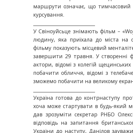
маршрути означає, що тимчасовий 
курсування.
__________________________
У Свіноуйсьце знімають фільм – «Woj
людину, яка приїхала до міста на 
фільму показують місцевий менталіте
завершити 29 травня. У створенні фі
актори, відомі з колегій щецинськи
побачити обличчя, відомі з телебач
зможемо побачити на великому екрані 
__________________________
Україна готова до контрнаступу прот
хоча може стартувати в будь-який м
дав зрозуміти секретар РНБО Олекс
відповідь на запитання британсько
України до наступу, Данілов зауважи