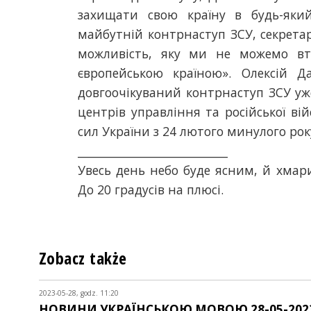
захищати свою країну в будь-яки
майбутній контрнаступ ЗСУ, секрета
можливість, яку ми не можемо вт
європейською країною». Олексій 
довгоочікуваний контрнаступ ЗСУ уж
центрів управління та російської ві
сил України з 24 лютого минулого року
___________________________
Увесь день небо буде ясним, й хмари
До 20 градусів на плюсі.
Zobacz także
2023-05-28, godz. 11:20
НОВИНИ УКРАЇНСЬКОЮ МОВОЮ 28-05-202