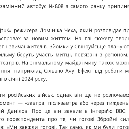
замінний автобус №808 з самого ранку припин
tuś» режисера Домініка Чеха, який розповідає п
островах за новим життям. На тлі сюжету твор
т і звичаї жителів. Зйомки у Свіноуйсьце планую
льму беруть участь митці, пов’язані з регіоном,
х театрів. На знімальному майданчику також мож
ення, наприклад Сільвію Ачу. Ефект від роботи 
в січні 2024 року.
и російських військ, однак він ще не розпочавс
омент — «завтра, післязавтра або через тиждень
ій Данілов. Про це він заявив в інтерв'ю ВВС.
го кореспондента про те, чи готові Збройні си
в: «Ми завжди готові. Так само, як ми були гото