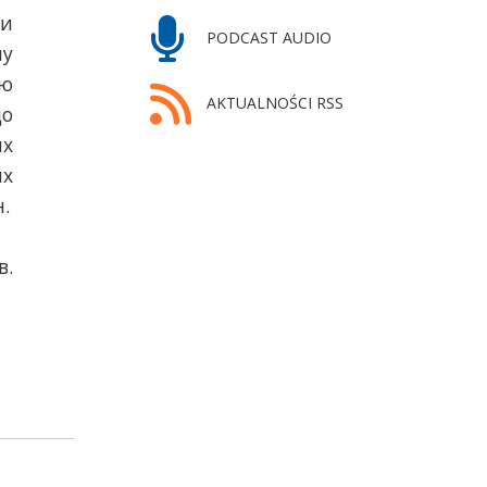
чи
PODCAST AUDIO
ну
ою
AKTUALNOŚCI RSS
що
их
их
н.
в.