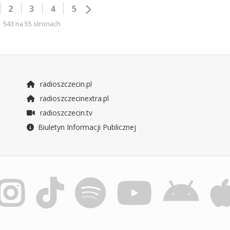
2
3
4
5
543 na 55 stronach
radioszczecin.pl
radioszczecinextra.pl
radioszczecin.tv
Biuletyn Informacji Publicznej