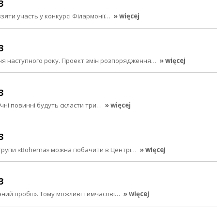
3
зяти участь у конкурсі Філармонії…
» więcej
3
ня наступного року. Проект змін розпорядження…
» więcej
3
чні повинні будуть скласти три…
» więcej
3
 групи «Bohema» можна побачити в Центрі…
» więcej
3
ічний пробіг». Тому можливі тимчасові…
» więcej