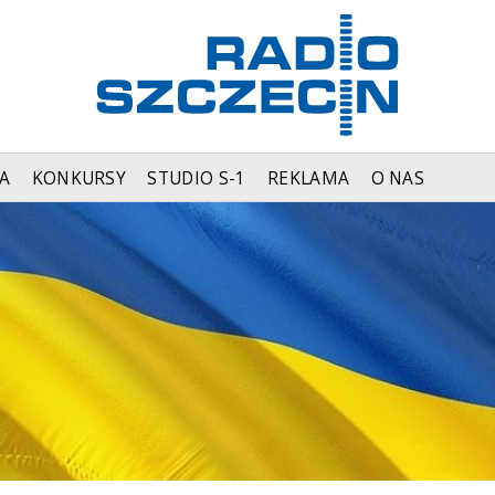
A
KONKURSY
STUDIO S-1
REKLAMA
O NAS