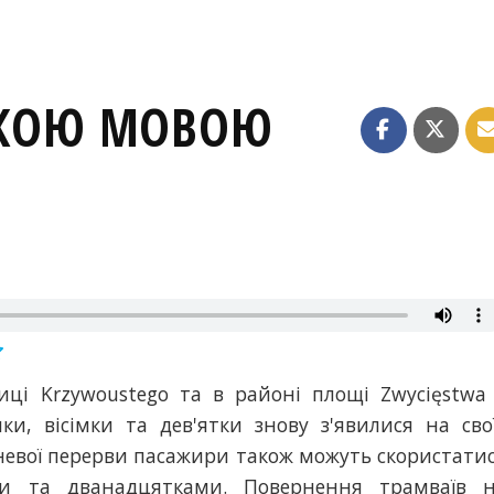
ЬКОЮ МОВОЮ
ці Krzywoustego та в районі площі Zwycięstwa
ки, вісімки та дев'ятки знову з'явилися на сво
невої перерви пасажири також можуть скористати
и та дванадцятками. Повернення трамваїв 