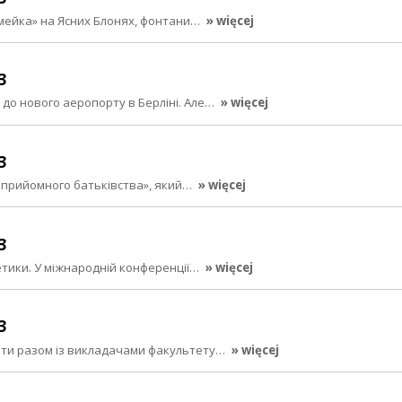
мейка» на Ясних Блонях, фонтани…
» więcej
3
о нового аеропорту в Берліні. Але…
» więcej
3
ь прийомного батьківства», який…
» więcej
3
етики. У міжнародній конференції…
» więcej
3
енти разом із викладачами факультету…
» więcej