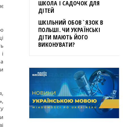
ШКОЛА І САДОЧОК ДЛЯ
яє
ДІТЕЙ
ШКІЛЬНИЙ ОБОВ`ЯЗОК В
ПОЛЬШІ. ЧИ УКРАЇНСЬКІ
ро
ДІТИ МАЮТЬ ЙОГО
ці
ВИКОНУВАТИ?
ть
 і
на
ми
я,
»,
 У
ли
ві