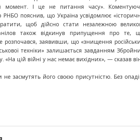
й момент. І це не питання часу». Коментую
р РНБО пояснив, що Україна усвідомлює «історич
ратити, щоб дійсно стати незалежною велик
Данілов також відкинув припущення про те, 
е розпочався, заявивши, що «знищення російськ
йськової техніки» залишається завданням Збройн
. «На цій війні у нас немає вихідних», — сказав ві
 не засмутять його своєю присутністю. Без опаді
3