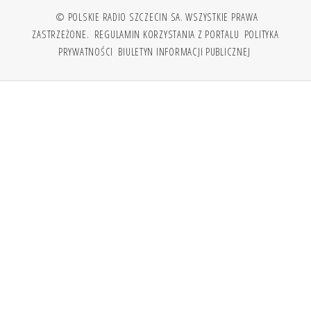
© POLSKIE RADIO SZCZECIN SA. WSZYSTKIE PRAWA
ZASTRZEŻONE.
REGULAMIN KORZYSTANIA Z PORTALU
POLITYKA
PRYWATNOŚCI
BIULETYN INFORMACJI PUBLICZNEJ