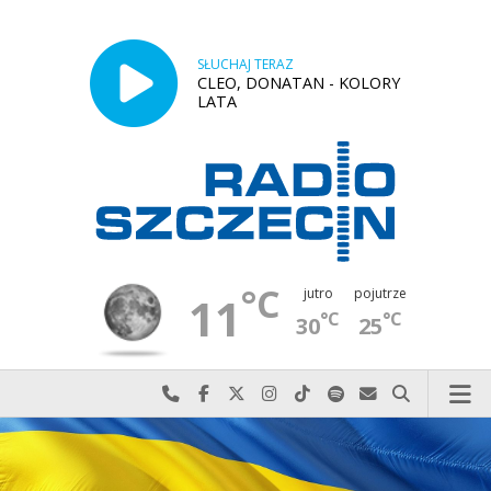
SŁUCHAJ TERAZ
CLEO, DONATAN - KOLORY
LATA
°C
jutro
pojutrze
11
°C
°C
30
25
Najlepiej po prostu do nas zadzwoń
Odwiedź nas na Facebook-u
Odwiedź nas na X
Odwiedź nas na Instagram-ie
Odwiedź nas na TikTok-u
Szukaj nas na Spotify
Wyślij do nas w
Szukaj