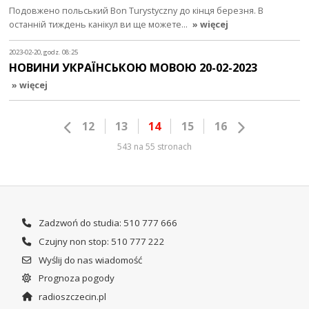
Подовжено польський Bon Turystyczny до кінця березня. В
останній тиждень канікул ви ще можете…
» więcej
2023-02-20, godz. 08:25
НОВИНИ УКРАЇНСЬКОЮ МОВОЮ 20-02-2023
» więcej
12
13
14
15
16
543 na 55 stronach
Zadzwoń do studia: 510 777 666
Czujny non stop: 510 777 222
Wyślij do nas wiadomość
Prognoza pogody
radioszczecin.pl