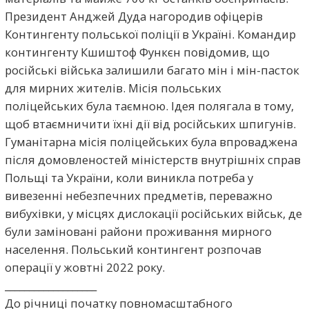
Президент Анджей Дуда нагородив офіцерів
Контингенту польської поліції в Україні. Командир
контингенту Кшиштоф Функєн повідомив, що
російські війська залишили багато мін і мін-пасток
для мирних жителів. Місія польських
поліцейських була таємною. Ідея полягала в тому,
щоб втаємничити їхні дії від російських шпигунів.
Гуманітарна місія поліцейських була впроваджена
після домовленостей міністерств внутрішніх справ
Польщі та України, коли виникла потреба у
вивезенні небезпечних предметів, переважно
вибухівки, у місцях дислокації російських військ, де
були заміновані райони проживання мирного
населення. Польський контингент розпочав
операції у жовтні 2022 року.
___________________
До річниці початку повномасштабного