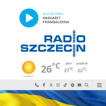
SŁUCHAJ TERAZ
MARGARET -
PRIMABALERINA
°C
jutro
pojutrze
26
°C
°C
27
22
Najlepiej po prostu do nas zadzwoń
Odwiedź nas na Facebook-u
Odwiedź nas na X
Odwiedź nas na Instagram-ie
Odwiedź nas na TikTok-u
Szukaj nas na Spotify
Wyślij do nas w
Szukaj