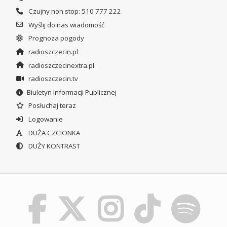
Czujny non stop: 510 777 222
Wyślij do nas wiadomość
Prognoza pogody
radioszczecin.pl
radioszczecinextra.pl
radioszczecin.tv
Biuletyn Informacji Publicznej
Posłuchaj teraz
Logowanie
DUŻA CZCIONKA
DUŻY KONTRAST