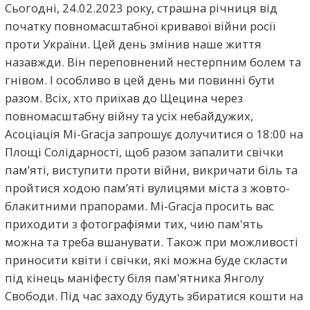
Сьогодні, 24.02.2023 року, страшна річниця від
початку повномасштабної кривавої війни росії
проти України. Цей день змінив наше життя
назавжди. Він переповнений нестерпним болем та
гнівом. І особливо в цей день ми повинні бути
разом. Всіх, хто приїхав до Щецина через
повномасштабну війну та усіх небайдужих,
Асоціація Mi-Gracja запрошує долучитися о 18:00 на
Площі Солідарності, щоб разом запалити свічки
пам’яті, виступити проти війни, викричати біль та
пройтися ходою пам’яті вулицями міста з жовто-
блакитними прапорами. Mi-Gracja просить вас
приходити з фотографіями тих, чию пам'ять
можна та треба вшанувати. Також при можливості
приносити квіти і свічки, які можна буде скласти
під кінець маніфесту біля пам'ятника Янголу
Свободи. Під час заходу будуть збиратися кошти на