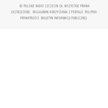
© POLSKIE RADIO SZCZECIN SA. WSZYSTKIE PRAWA
ZASTRZEŻONE.
REGULAMIN KORZYSTANIA Z PORTALU
POLITYKA
PRYWATNOŚCI
BIULETYN INFORMACJI PUBLICZNEJ