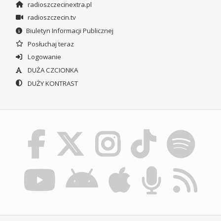
radioszczecinextra.pl
radioszczecin.tv
Biuletyn Informacji Publicznej
Posłuchaj teraz
Logowanie
DUŻA CZCIONKA
DUŻY KONTRAST