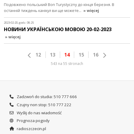
Подовжено польський Bon Turystyczny до кінця березня. В
останній тиждень канікул ви ще можете…
» więcej
2023-02-20, godz. 08:25
НОВИНИ УКРАЇНСЬКОЮ МОВОЮ 20-02-2023
» więcej
12
13
14
15
16
543 na 55 stronach
Zadzwoń do studia: 510 777 666
Czujny non stop: 510 777 222
Wyślij do nas wiadomość
Prognoza pogody
radioszczecin.pl