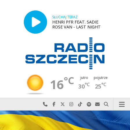
SŁUCHAJ TERAZ
HENRI PFR FEAT. SADIE
ROSE VAN - LAST NIGHT
°C
jutro
pojutrze
16
°C
°C
30
25
Najlepiej po prostu do nas zadzwoń
Odwiedź nas na Facebook-u
Odwiedź nas na X
Odwiedź nas na Instagram-ie
Odwiedź nas na TikTok-u
Szukaj nas na Spotify
Wyślij do nas w
Szukaj