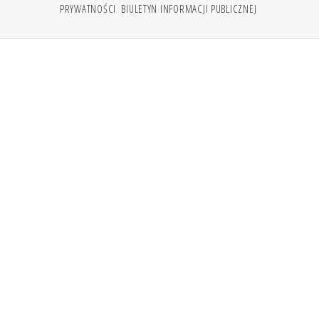
PRYWATNOŚCI
BIULETYN INFORMACJI PUBLICZNEJ