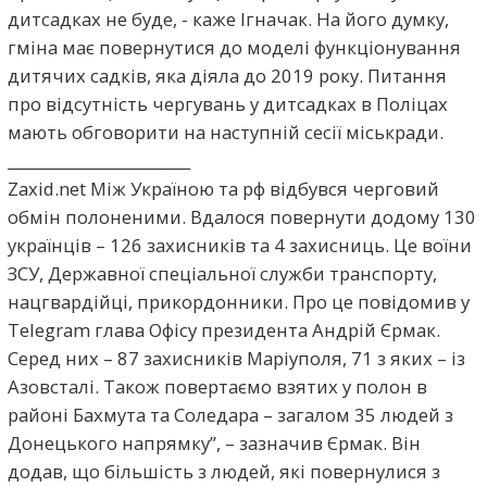
дитсадках не буде, - каже Ігначак. На його думку,
гміна має повернутися до моделі функціонування
дитячих садків, яка діяла до 2019 року. Питання
про відсутність чергувань у дитсадках в Поліцах
мають обговорити на наступній сесії міськради.
________________________
Zaxid.net Між Україною та рф відбувся черговий
обмін полоненими. Вдалося повернути додому 130
українців – 126 захисників та 4 захисниць. Це воїни
ЗСУ, Державної спеціальної служби транспорту,
нацгвардійці, прикордонники. Про це повідомив у
Telegram глава Офісу президента Андрій Єрмак.
Серед них – 87 захисників Маріуполя, 71 з яких – із
Азовсталі. Також повертаємо взятих у полон в
районі Бахмута та Соледара – загалом 35 людей з
Донецького напрямку”, – зазначив Єрмак. Він
додав, що більшість з людей, які повернулися з