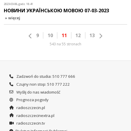
2023-03-06, godz. 18:41
НОВИНИ УКРАЇНСЬКОЮ МОВОЮ 07-03-2023
» więcej
9
10
11
12
13
543 na 55 stronach
Zadzwoń do studia: 510 777 666
Czujny non stop: 510 777 222
Wyślij do nas wiadomość
Prognoza pogody
radioszczecin.pl
radioszczecinextra.pl
radioszczecin.tv
Biuletyn Informacji Publicznej