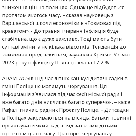
зниження цін на полицях. Однак це відбудеться
протягом якогось часу, – сказав науковець з
Варшавської школи економіки в «Розмовах під
краватом». - До травня і червня інфляція буде
стабільна, що є дуже важливо. Тоді мають бути
суттєві зміни, а не кілька відсотків. Тенденція до
зниження продовжиться, зауважив Крисяк. У січні
2023 року інфляція у Польщі склала 17,2 %.
__________________________
ADAM WOSIK Під час літніх канікул дитячі садки в
гміні Поліце не матимуть чергування. Ця
інформація з’явилася під час сесії міської ради і
вже багато днів викликає багато суперечок, – каже
Рафал Ігначак, радник Проекту Поліце. – Дитсадки
в Поліцах закриваються на місяць. Батьки повинні
організувати якийсь догляд за своїми дітьми
протягом цього часу. Цьогоріч чергувань у