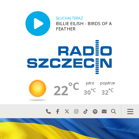
SŁUCHAJ TERAZ
BILLIE EILISH - BIRDS OF A
FEATHER
°C
jutro
pojutrze
22
°C
°C
30
32
Najlepiej po prostu do nas zadzwoń
Odwiedź nas na Facebook-u
Odwiedź nas na X
Odwiedź nas na Instagram-ie
Odwiedź nas na TikTok-u
Szukaj nas na Spotify
Wyślij do nas w
Szukaj