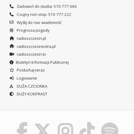
Zadzwoń do studia: 510 777 666
Czujny non stop: 510 777 222
Wyślij do nas wiadomość
Prognoza pogody
radioszczecin.pl
radioszczecinextra.pl
radioszczecin.tv
Biuletyn Informacji Publicznej
Posłuchaj teraz
Logowanie
DUŻA CZCIONKA
DUŻY KONTRAST