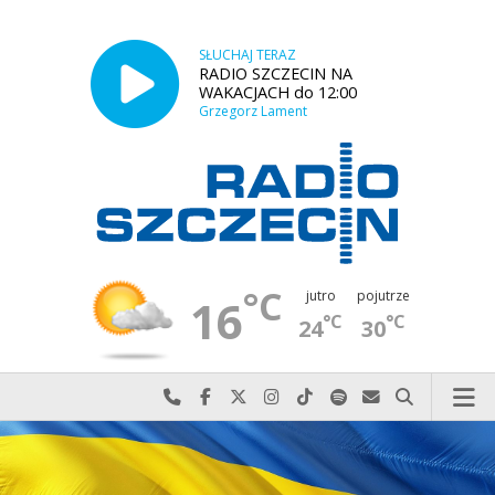
SŁUCHAJ TERAZ
RADIO SZCZECIN NA
WAKACJACH do 12:00
Grzegorz Lament
°C
jutro
pojutrze
16
°C
°C
24
30
Najlepiej po prostu do nas zadzwoń
Odwiedź nas na Facebook-u
Odwiedź nas na X
Odwiedź nas na Instagram-ie
Odwiedź nas na TikTok-u
Szukaj nas na Spotify
Wyślij do nas w
Szukaj