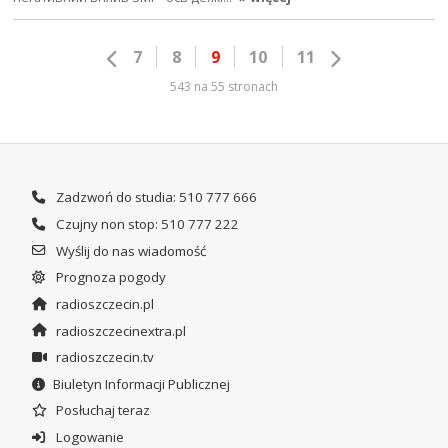
7
8
9
10
11
543 na 55 stronach
Zadzwoń do studia: 510 777 666
Czujny non stop: 510 777 222
Wyślij do nas wiadomość
Prognoza pogody
radioszczecin.pl
radioszczecinextra.pl
radioszczecin.tv
Biuletyn Informacji Publicznej
Posłuchaj teraz
Logowanie