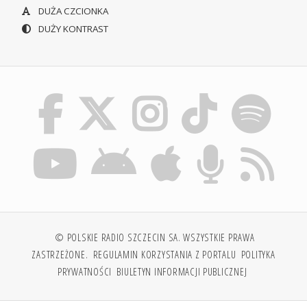
DUŻA CZCIONKA
DUŻY KONTRAST
© POLSKIE RADIO SZCZECIN SA. WSZYSTKIE PRAWA
ZASTRZEŻONE.
REGULAMIN KORZYSTANIA Z PORTALU
POLITYKA
PRYWATNOŚCI
BIULETYN INFORMACJI PUBLICZNEJ