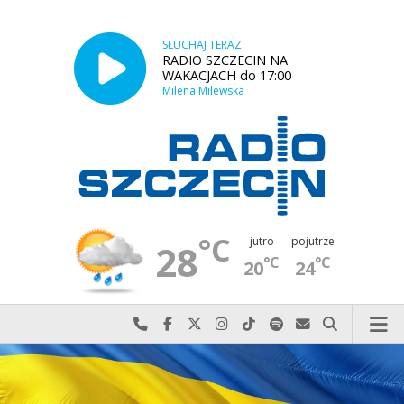
SŁUCHAJ TERAZ
RADIO SZCZECIN NA
WAKACJACH do 17:00
Milena Milewska
°C
jutro
pojutrze
28
°C
°C
20
24
Najlepiej po prostu do nas zadzwoń
Odwiedź nas na Facebook-u
Odwiedź nas na X
Odwiedź nas na Instagram-ie
Odwiedź nas na TikTok-u
Szukaj nas na Spotify
Wyślij do nas w
Szukaj