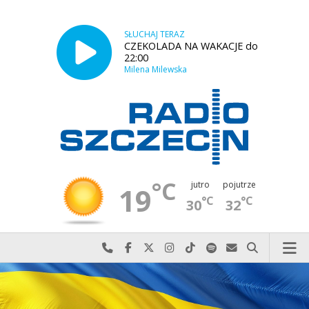
SŁUCHAJ TERAZ
CZEKOLADA NA WAKACJE do
22:00
Milena Milewska
°C
jutro
pojutrze
19
°C
°C
30
32
Najlepiej po prostu do nas zadzwoń
Odwiedź nas na Facebook-u
Odwiedź nas na X
Odwiedź nas na Instagram-ie
Odwiedź nas na TikTok-u
Szukaj nas na Spotify
Wyślij do nas w
Szukaj