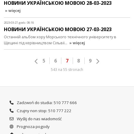
НОВИНИ УКРАЇНСЬКОЮ МОВОЮ 28-03-2023
» więcej
2023-03-27, godz. 08:18
НОВИНИ УКРАЇНСЬКОЮ МОВОЮ 27-03-2023
Останній альбом хору Морського технічного університету в
Щецині під керівництвом Сільвії…
» więcej
5
6
7
8
9
543 na 55 stronach
Zadzwoń do studia: 510 777 666
Czujny non stop: 510 777 222
Wyślij do nas wiadomość
Prognoza pogody