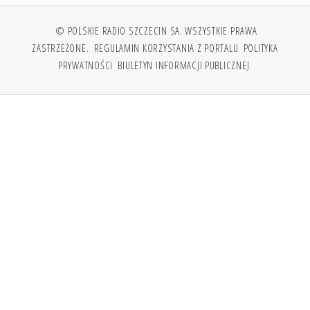
© POLSKIE RADIO SZCZECIN SA. WSZYSTKIE PRAWA
ZASTRZEŻONE.
REGULAMIN KORZYSTANIA Z PORTALU
POLITYKA
PRYWATNOŚCI
BIULETYN INFORMACJI PUBLICZNEJ