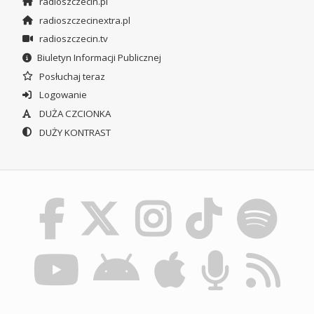
radioszczecin.pl
radioszczecinextra.pl
radioszczecin.tv
Biuletyn Informacji Publicznej
Posłuchaj teraz
Logowanie
DUŻA CZCIONKA
DUŻY KONTRAST