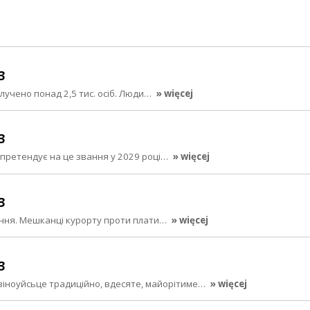
3
алучено понад 2,5 тис. осіб. Люди…
» więcej
3
 претендує на це звання у 2029 році…
» więcej
3
ання. Мешканці курорту проти плати…
» więcej
3
віноуйсьце традиційно, вдесяте, майорітиме…
» więcej