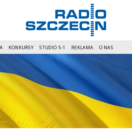
A
KONKURSY
STUDIO S-1
REKLAMA
O NAS