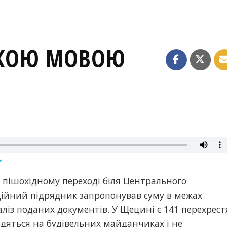
ЬКОЮ МОВОЮ
 пішохідному переході біля Центрального
ційний підрядник запропонував суму в межах
ліз поданих документів. У Щецині є 141 перехрест
ходяться на будівельних майданчиках і не