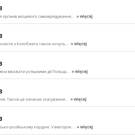
3
для органів місцевого самоврядування…
» więcej
3
таксисти з Колобжега також хочуть…
» więcej
3
можна вважати успішними дії Польщі…
» więcej
3
рвня. Також це означає скасування…
» więcej
3
ько-російському кордоні. У вівторок…
» więcej