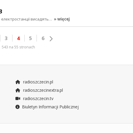
3
ики електростанції висадять…
» więcej
3
4
5
6
543 na 55 stronach
radioszczecin.pl
radioszczecinextra.pl
radioszczecin.tv
Biuletyn Informacji Publicznej