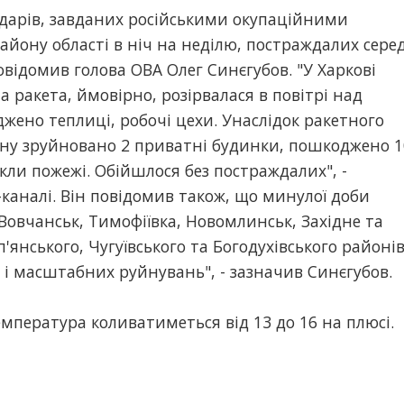
 ударів, завданих російськими окупаційними
району області в ніч на неділю, постраждалих сере
відомив голова ОВА Олег Синєгубов. "У Харкові
а ракета, ймовірно, розірвалася в повітрі над
жено теплиці, робочі цехи. Унаслідок ракетного
йону зруйновано 2 приватні будинки, пошкоджено 1
икли пожежі. Обійшлося без постраждалих", -
каналі. Він повідомив також, що минулої доби
 Вовчанськ, Тимофіївка, Новомлинськ, Західне та
п'янського, Чугуївського та Богодухівського районі
 і масштабних руйнувань", - зазначив Синєгубов.
емпература коливатиметься від 13 до 16 на плюсі.