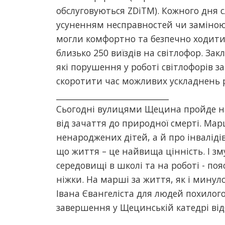
обслуговуються ZDiTM). Кожного дня с
усуненням несправностей чи заміною 
могли комфортно та безпечно ходити
близько 250 виїздів на світлофор. Зак
які порушення у роботі світлофорів за
скоротити час можливих ускладнень р
____________________________
Сьогодні вулицями Щецина пройде на
від зачаття до природної смерті. Мар
ненароджених дітей, а й про інваліді
що життя – це найвища цінність. І з
середовищі в школі та на роботі - по
ніжки. На марші за життя, як і минул
Івана Євангеліста для людей похилого 
завершення у Щецинській катедрі від
_____________________________