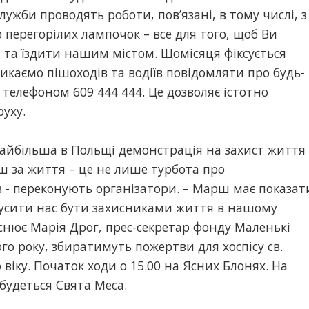
лужби проводять роботи, пов’язані, в тому числі, з
перегорілих лампочок – все для того, щоб Ви
 та їздити нашим містом. Щомісяця фіксується
ликаємо пішоходів та водіїв повідомляти про будь-
 телефоном 609 444 444. Це дозволяє істотно
уху.
йбільша в Польщі демонстрація на захист життя
ш за життя – це не лише турбота про
в - переконують організатори. – Марш має показат
мусити нас бути захисниками життя в нашому
яснює Марія Дрог, прес-секретар фонду Маленькі
ого року, збиратимуть пожертви для хоспісу св.
віку. Початок ходи о 15.00 на Ясних Блонях. На
будеться Свята Меса.