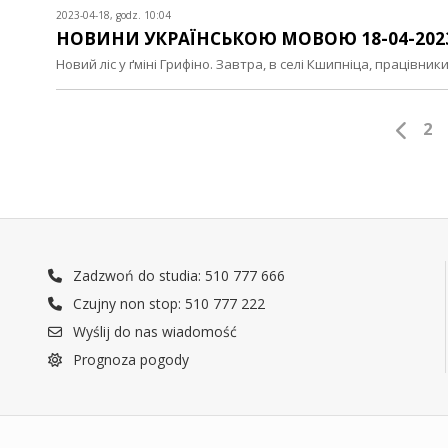
2023-04-18, godz. 10:04
НОВИНИ УКРАЇНСЬКОЮ МОВОЮ 18-04-202
Новий ліс у ґміні Грифіно. Завтра, в селі Кшипніца, працівн
2
Zadzwoń do studia: 510 777 666
Czujny non stop: 510 777 222
Wyślij do nas wiadomość
Prognoza pogody