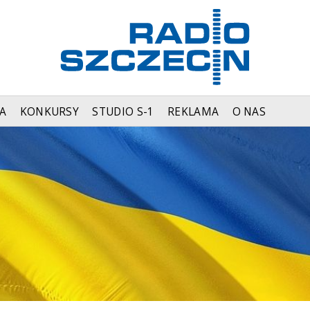
A
KONKURSY
STUDIO S-1
REKLAMA
O NAS