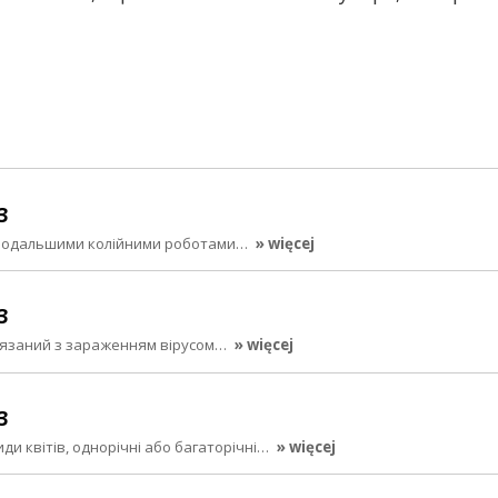
3
з подальшими колійними роботами…
» więcej
3
в’язаний з зараженням вірусом…
» więcej
3
иди квітів, однорічні або багаторічні…
» więcej