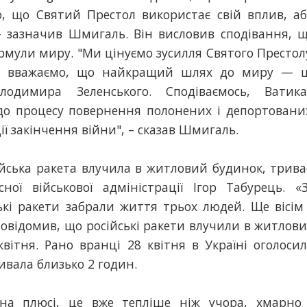
о, що Святий Престол використає свій вплив, а
– зазначив Шмигаль. Він висловив сподівання, 
ормули миру. "Ми цінуємо зусилля Святого Престол
 і вважаємо, що найкращий шлях до миру — 
одимира Зеленського. Сподіваємось, Ватик
а до процесу повернення полонених і депортовани
ії закінчення війни", – сказав Шмигаль.
ійська ракета влучила в житловий будинок, трива
ної військової адміністрації Ігор Табурець. «
кі ракети забрали життя трьох людей. Ще вісім
 повідомив, що російські ракети влучили в житлов
вітня. Рано вранці 28 квітня в Україні оголоси
ивала близько 2 годин.
на плюсі, це вже тепліше ніж учора, хмарно