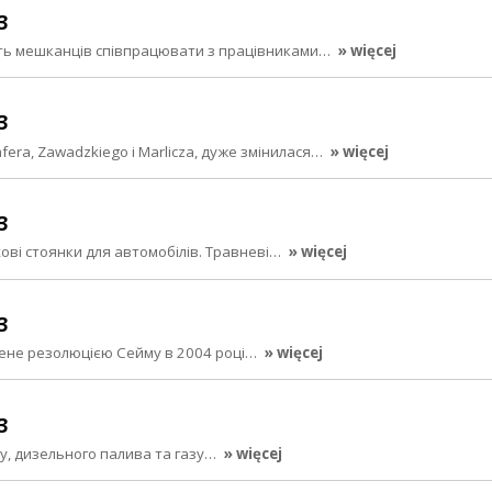
3
сять мешканців співпрацювати з працівниками…
» więcej
3
era, Zawadzkiego i Marlicza, дуже змінилася…
» więcej
3
ові стоянки для автомобілів. Травневі…
» więcej
3
лене резолюцією Сейму в 2004 році…
» więcej
3
ну, дизельного палива та газу…
» więcej