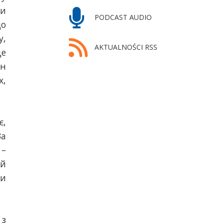
би
PODCAST AUDIO
що
у,
AKTUALNOŚCI RSS
це
ан
х,
є,
За
 –
ий
ли
 з