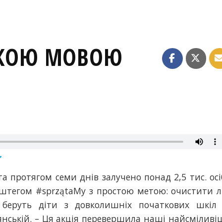
ЬКОЮ МОВОЮ
та протягом семи днів залучено понад 2,5 тис. осі
ештегом #sprzątaMy з простою метою: очистити л
я беруть діти з довколишніх початкових шкіл
янській. – Ця акція перевершила наші найсміливі