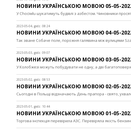
НОВИНИ УКРАЇНСЬКОЮ МОВОЮ 05-05-202
У Chociwlu шукатимуть будівлі з азбестом. Чиновники про
2023-05-04, godz. 08:24
НОВИНИ УКРАЇНСЬКОЮ МОВОЮ 04-05-202
Так зване Собаче поле, порожня галявина між вулицями Szaf
2023-05-03, godz. 09:07
НОВИНИ УКРАЇНСЬКОЮ МОВОЮ 03-05-202
У Колобжезі можуть побудувати не одну, а дві багатоповерх
2023-05-02, godz. 08:53
НОВИНИ УКРАЇНСЬКОЮ МОВОЮ 02-05-202
Сьогодні в Польщі відзначають День прапора - свято, ухва
2023-05-01, godz. 10:44
НОВИНИ УКРАЇНСЬКОЮ МОВОЮ 01-05-202
Торгова інспекція перевірила АЗС. Перевіряла якість бензи