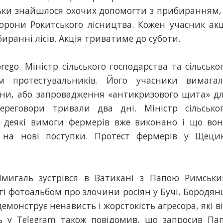
льки знайшлося охочих допомогти з прибиранням,
орони Рокитського лісництва. Кожен учасник акц
иранні лісів. Акція триватиме до суботи.
rego. Міністр сільського господарства та сільсько
м протестувальників. Його учасники вимага
їни, або запровадження «антикризового щита» д
переговори тривали два дні. Міністр сільсько
о деякі вимоги фермерів вже виконано і що во
и на нові поступки. Протест фермерів у Щеци
Шмигаль зустрівся в Ватикані з Папою Римськ
ті фотоальбом про злочини росіян у Бучі, Бородян
емонструє ненависть і жорстокість агресора, які в
ль у Telegram також повідомив, що запросив Па