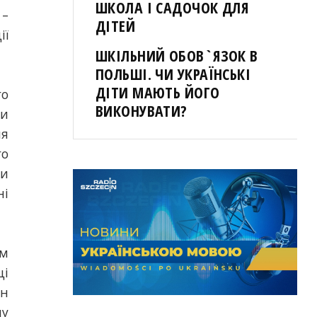
ШКОЛА І САДОЧОК ДЛЯ
 –
ДІТЕЙ
ії
ШКІЛЬНИЙ ОБОВ`ЯЗОК В
ПОЛЬШІ. ЧИ УКРАЇНСЬКІ
ДІТИ МАЮТЬ ЙОГО
го
ВИКОНУВАТИ?
ли
ля
го
ни
ні
им
ці
ін
пу