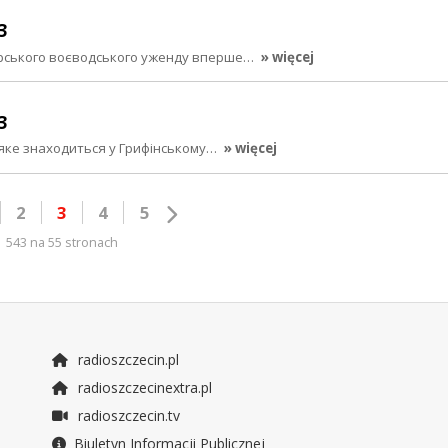
3
оморського воєводського уженду вперше…
» więcej
3
в, яке знаходиться у Грифінському…
» więcej
2
3
4
5
543 na 55 stronach
radioszczecin.pl
radioszczecinextra.pl
radioszczecin.tv
Biuletyn Informacji Publicznej