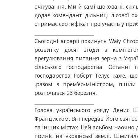
очікування. Ми й самі шоковані, скі
додає комендант дільниці лісової ох
отримає сертифікат про участь у приб
________________________
Сьогодні аграрії покинуть Wały Chrob
розвитку досяг згоди з комітето
врегулювання питання зерна з Укра
сільського господарства. Останні 
господарства Роберт Телус каже, щ
,разом з прем’єр-міністром, пішл
розпочався 23 березня.
________________________
Голова українського уряду Денис 
Франциском. Він передав Його святос
та інших містах. Цей альбом наочно д
приніс на українські землі. Шмига