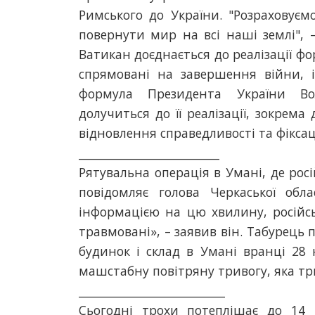
Римського до України. "Розраховуєм
повернути мир на всі наші землі", 
Ватикан доєднається до реалізації ф
спрямовані на завершення війни,
формула Президента України Вол
долучиться до її реалізації, зокрем
відновлення справедливості та фіксац
_________________________
Рятувальна операція в Умані, де рос
повідомляє голова Черкаської облас
інформацією на цю хвилину, російсь
травмовані», – заявив він. Табурець
будинок і склад в Умані вранці 28 к
машстабну повітряну тривогу, яка тр
__________________________
Сьогодні трохи потеплішає до 14 