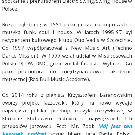
spotkanie z prekursorem Electro Swing/Swing House w
Polsce.
Rozpoczął dj-ing w 1991 roku grając na imprezach z
muzyką funk, soul i house. W latach 1995-97 był
rezydentem kultowego klubu Quo Vadis w Szczecinie.
Od 1997 współpracował z New Music Art (Techno
Dance Mission). W 1999 wziął udział w Mistrzostwach
Polski DJ-ÓW DMC, gdzie został finalistą. Wybrano Go
jako promotora do międzynarodowej akademii
muzycznej (Red Bull Music Academy).
Od 2014 roku z pianistą Krzysztofem Baranowskim
tworzy projekt Jazzowski, który na nowo wydaje
największe polskie przeboje muzyki rozrywkowej w
klimacie klubowym. Jednym z największych Ich
przebojów Jazzowski Feat. Mr. Zoob
Mój jest ten
kawałek podłogi
został hitem lata Radia Polski.