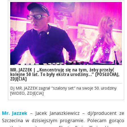
MR. JAZZEK | „Koncentruję się na tym, żeby przeżyć
kolejne 50 lat. To były ekstra urodziny...” [POSŁUCHAJ,
ZDJĘCIA]
Dj MR. JAZZEK zagrał "szalony set" na swoje 50. urodziny
[WIDEO, ZDJĘCIA]
Mr. Jazzek
– Jacek Janaszkiewicz – dj/producent ze
Szczecina w dzisiejszym programie. Polecam gorąco