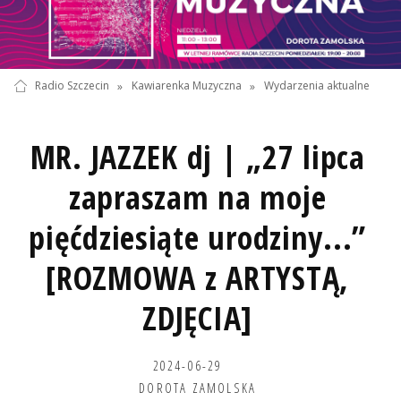
Radio Szczecin
»
Kawiarenka Muzyczna
»
Wydarzenia aktualne
MR. JAZZEK dj | „27 lipca
zapraszam na moje
pięćdziesiąte urodziny...”
[ROZMOWA z ARTYSTĄ,
ZDJĘCIA]
2024-06-29
DOROTA ZAMOLSKA