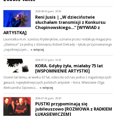
2026-08-03, godz. 20:00
Reni Jusis | „W dzieciństwie
słuchałam transmisji z Konkursu
Chopinowskiego…” [WYWIAD z
ARTYSTKĄ]
Laureatka m.in. sześciu Fryderyków, uznana przez redakcję magazynu
„Glamour” za jedną z dziesięciu Kobiet Dekady – tytułu przyznawanego
„najsilniejszym…
» więcej
2026-07-27, godz. 18:50
KORA. Gdyby żyła, miałaby 75 lat
[WSPOMNIENIE ARTYSTKI]
Osiem lat temu, w wieku 67 lat, odeszła od nas jedna z najjaśniejszych
gwiazd, najwybitniejszych polskich artystek – Kora. Właściwie Olga
Aleksandra Sipowicz…
» więcej
2026-07-20, godz. 20:00
PUSTKI przypominają się
jubileuszowo [ROZMOWA z RADKIEM
ŁUKASIEWICZEM]