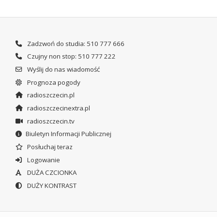
Zadzwoń do studia: 510 777 666
Czujny non stop: 510 777 222
Wyślij do nas wiadomość
Prognoza pogody
radioszczecin.pl
radioszczecinextra.pl
radioszczecin.tv
Biuletyn Informacji Publicznej
Posłuchaj teraz
Logowanie
DUŻA CZCIONKA
DUŻY KONTRAST