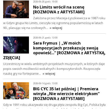
2026-06-29, godz. 19:00
No Limits wrócił na scenę
[ROZMOWA z ARTYSTAMI]
Założona przez Macieja Łyszkiewicza w 1987 roku
w Gdyni grupa No Limits, cieszyła się ogromną popularnością w latach
90., plasując się na czołowych…
» więcej
2026-06-21, godz. 13:00
Sara Frymus | „W moich
kompozycjach przekazuję swoją
opowieść...” [ROZMOWA z ARTYSTKĄ,
ZDJĘCIA]
Uczestniczy w wielu ambitnych projektach muzycznych, w których daje
popis swoich możliwości wokalnych i kompozytorskich. Rozpoczęła
naukę gry na fortepianie…
» więcej
2026-06-14, godz. 13:00
BIG CYC 35 lat później | Premiera
winyla „Nie wierzcie elektrykom”
[ROZMOWA z ARTYSTAMI]
Gdy w 1991 roku ukazywała się druga płyta zespołu Big Cyc, Polska była