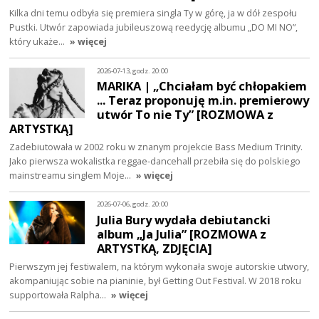
Kilka dni temu odbyła się premiera singla Ty w górę, ja w dół zespołu
Pustki. Utwór zapowiada jubileuszową reedycję albumu „DO MI NO”,
który ukaże…
» więcej
2026-07-13, godz. 20:00
MARIKA | „Chciałam być chłopakiem
... Teraz proponuję m.in. premierowy
utwór To nie Ty” [ROZMOWA z
ARTYSTKĄ]
Zadebiutowała w 2002 roku w znanym projekcie Bass Medium Trinity.
Jako pierwsza wokalistka reggae-dancehall przebiła się do polskiego
mainstreamu singlem Moje…
» więcej
2026-07-06, godz. 20:00
Julia Bury wydała debiutancki
album „Ja Julia” [ROZMOWA z
ARTYSTKĄ, ZDJĘCIA]
Pierwszym jej festiwalem, na którym wykonała swoje autorskie utwory,
akompaniując sobie na pianinie, był Getting Out Festival. W 2018 roku
supportowała Ralpha…
» więcej