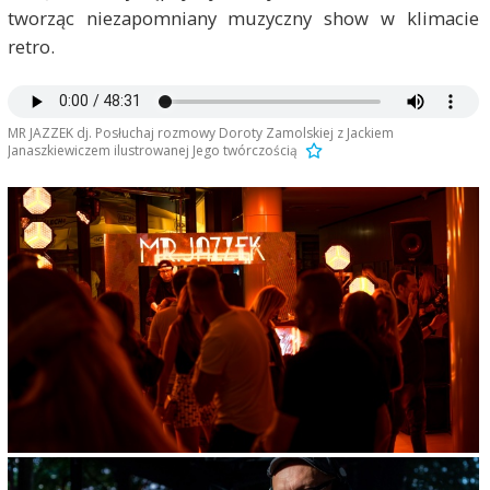
tworząc niezapomniany muzyczny show w klimacie
retro.
MR JAZZEK dj. Posłuchaj rozmowy Doroty Zamolskiej z Jackiem
Janaszkiewiczem ilustrowanej Jego twórczością