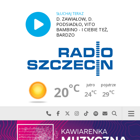
SŁUCHAJ TERAZ
D. ZAWIAŁOW, D.
PODSIADŁO, VITO
BAMBINO - I CIEBIE TEŻ,
BARDZO
°C
jutro
pojutrze
20
°C
°C
24
29
Najlepiej po prostu do nas zadzwoń
Odwiedź nas na Facebook-u
Odwiedź nas na X
Odwiedź nas na Instagram-ie
Odwiedź nas na TikTok-u
Szukaj nas na Spotify
Wyślij do nas w
Szukaj