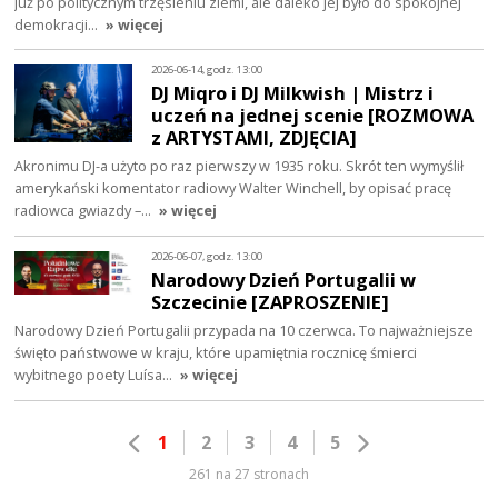
już po politycznym trzęsieniu ziemi, ale daleko jej było do spokojnej
demokracji…
» więcej
2026-06-14, godz. 13:00
DJ Miqro i DJ Milkwish | Mistrz i
uczeń na jednej scenie [ROZMOWA
z ARTYSTAMI, ZDJĘCIA]
Akronimu DJ-a użyto po raz pierwszy w 1935 roku. Skrót ten wymyślił
amerykański komentator radiowy Walter Winchell, by opisać pracę
radiowca gwiazdy –…
» więcej
2026-06-07, godz. 13:00
Narodowy Dzień Portugalii w
Szczecinie [ZAPROSZENIE]
Narodowy Dzień Portugalii przypada na 10 czerwca. To najważniejsze
święto państwowe w kraju, które upamiętnia rocznicę śmierci
wybitnego poety Luísa…
» więcej
1
2
3
4
5
261 na 27 stronach