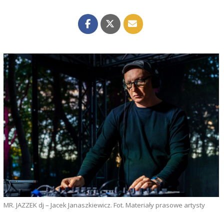
MR. JAZZEK dj – Jacek Janaszkiewicz. Fot. Materiały prasowe artysty