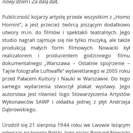
nowy dzień
i
Za dalą dal
).
Publiczność kojarzy artystę przede wszystkim z „Homo
Homini”, a jest przecież twórcą piszącym dodatkowo
utwory m.in. do filmów i spektakli teatralnych. Jego
studio nagrań zajmuje się nie tylko muzyką, ale także
produkcją małych form filmowych. Nowacki był
realizatorem i producentem godzinnego filmu
dokumentalnego „Warszawa – Ostatnie spojrzenie –
Tajne fotografie Luftwaffe” wyświetlanego w 2005 roku
przed Pałacem Kultury i Nauki w Warszawie. Do tego
samego wydarzenia stworzył plakat wystawy. Jego
autorstwa jest również logo Stowarzyszenia Artystów
Wykonawców SAWP i okładka jednej z płyt Andrzeja
Dąbrowskiego.
Urodził się 21 sierpnia 1944 roku we Lwowie leżącym
wówczas na terenie Polski. Jego ojciec Bernard Nowacki