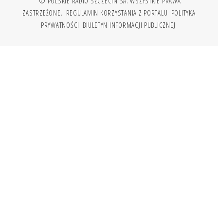
© POLSKIE RADIO SZCZECIN SA. WSZYSTKIE PRAWA
ZASTRZEŻONE.
REGULAMIN KORZYSTANIA Z PORTALU
POLITYKA
PRYWATNOŚCI
BIULETYN INFORMACJI PUBLICZNEJ