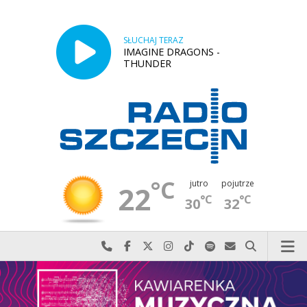
SŁUCHAJ TERAZ
IMAGINE DRAGONS -
THUNDER
°C
jutro
pojutrze
22
°C
°C
30
32
Najlepiej po prostu do nas zadzwoń
Odwiedź nas na Facebook-u
Odwiedź nas na X
Odwiedź nas na Instagram-ie
Odwiedź nas na TikTok-u
Szukaj nas na Spotify
Wyślij do nas w
Szukaj