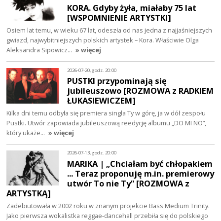
KORA. Gdyby żyła, miałaby 75 lat
[WSPOMNIENIE ARTYSTKI]
Osiem lat temu, w wieku 67 lat, odeszła od nas jedna z najjaśniejszych
gwiazd, najwybitniejszych polskich artystek – Kora. Właściwie Olga
Aleksandra Sipowicz…
» więcej
2026-07-20, godz. 20:00
PUSTKI przypominają się
jubileuszowo [ROZMOWA z RADKIEM
ŁUKASIEWICZEM]
Kilka dni temu odbyła się premiera singla Ty w górę, ja w dół zespołu
Pustki. Utwór zapowiada jubileuszową reedycję albumu „DO MI NO”,
który ukaże…
» więcej
2026-07-13, godz. 20:00
MARIKA | „Chciałam być chłopakiem
... Teraz proponuję m.in. premierowy
utwór To nie Ty” [ROZMOWA z
ARTYSTKĄ]
Zadebiutowała w 2002 roku w znanym projekcie Bass Medium Trinity.
Jako pierwsza wokalistka reggae-dancehall przebiła się do polskiego