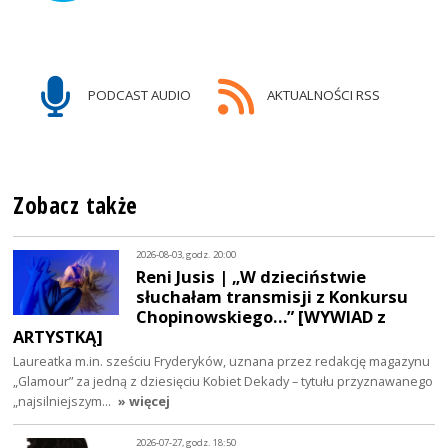
PODCAST AUDIO
AKTUALNOŚCI RSS
Zobacz także
2026-08-03, godz. 20:00
Reni Jusis | „W dzieciństwie
słuchałam transmisji z Konkursu
Chopinowskiego…” [WYWIAD z
ARTYSTKĄ]
Laureatka m.in. sześciu Fryderyków, uznana przez redakcję magazynu
„Glamour” za jedną z dziesięciu Kobiet Dekady – tytułu przyznawanego
„najsilniejszym…
» więcej
2026-07-27, godz. 18:50