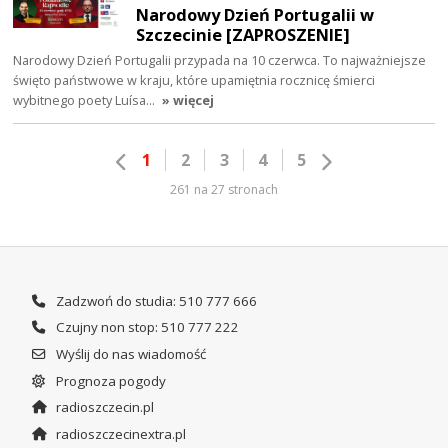
Narodowy Dzień Portugalii w
Szczecinie [ZAPROSZENIE]
Narodowy Dzień Portugalii przypada na 10 czerwca. To najważniejsze
święto państwowe w kraju, które upamiętnia rocznicę śmierci
wybitnego poety Luísa…
» więcej
1
2
3
4
5
261 na 27 stronach
Zadzwoń do studia: 510 777 666
Czujny non stop: 510 777 222
Wyślij do nas wiadomość
Prognoza pogody
radioszczecin.pl
radioszczecinextra.pl