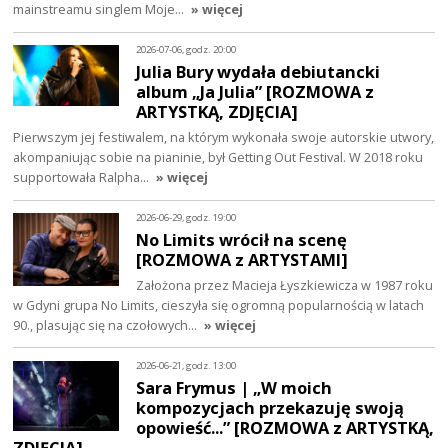
mainstreamu singlem Moje…
» więcej
2026-07-06, godz. 20:00
Julia Bury wydała debiutancki
album „Ja Julia” [ROZMOWA z
ARTYSTKĄ, ZDJĘCIA]
Pierwszym jej festiwalem, na którym wykonała swoje autorskie utwory,
akompaniując sobie na pianinie, był Getting Out Festival. W 2018 roku
supportowała Ralpha…
» więcej
2026-06-29, godz. 19:00
No Limits wrócił na scenę
[ROZMOWA z ARTYSTAMI]
Założona przez Macieja Łyszkiewicza w 1987 roku
w Gdyni grupa No Limits, cieszyła się ogromną popularnością w latach
90., plasując się na czołowych…
» więcej
2026-06-21, godz. 13:00
Sara Frymus | „W moich
kompozycjach przekazuję swoją
opowieść...” [ROZMOWA z ARTYSTKĄ,
ZDJĘCIA]