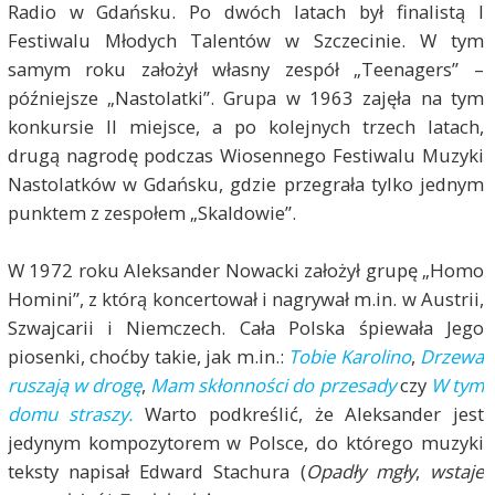
Radio w Gdańsku. Po dwóch latach był finalistą I
Festiwalu Młodych Talentów w Szczecinie. W tym
samym roku założył własny zespół „Teenagers” –
późniejsze „Nastolatki”. Grupa w 1963 zajęła na tym
konkursie II miejsce, a po kolejnych trzech latach,
drugą nagrodę podczas Wiosennego Festiwalu Muzyki
Nastolatków w Gdańsku, gdzie przegrała tylko jednym
punktem z zespołem „Skaldowie”.
W 1972 roku Aleksander Nowacki założył grupę „Homo
Homini”, z którą koncertował i nagrywał m.in. w Austrii,
Szwajcarii i Niemczech. Cała Polska śpiewała Jego
piosenki, choćby takie, jak m.in.:
Tobie Karolino
,
Drzewa
ruszają w drogę
,
Mam skłonności do przesady
czy
W tym
domu straszy.
Warto podkreślić, że Aleksander jest
jedynym kompozytorem w Polsce, do którego muzyki
teksty napisał Edward Stachura (
Opadły mgły
,
wstaje