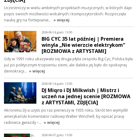
Uczestniczy w wielu ambitnych projektach muzycznych, w których daje
popis swoich możliwości wokalnych i kompozytorskich. Rozpoczęła
naukę gry na fortepianie…
» więcej
2026-06-14, godz. 13:00
BIG CYC 35 lat później | Premiera
winyla „Nie wierzcie elektrykom”
[ROZMOWA z ARTYSTAMI]
Gdy w 1991 roku ukazywała się druga płyta zespołu Big Cyc, Polska była
już po politycznym trzęsieniu ziemi, ale daleko jej było do spokojnej
demokracji…
» więcej
2026-06-14, godz. 13:00
DJ Miqro i DJ Milkwish | Mistrz i
uczeń na jednej scenie [ROZMOWA
z ARTYSTAMI, ZDJĘCIA]
Akronimu DJ-a użyto po raz pierwszy w 1935 roku. Skrót ten wymyślił
amerykański komentator radiowy Walter Winchell, by opisać pracę
radiowca gwiazdy –…
» więcej
2026-06-07, godz. 13:00