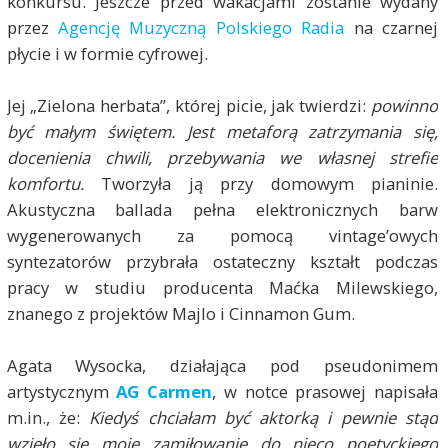
konkursu. Jeszcze przed wakacjami zostanie wydany
przez
Agencję Muzyczną Polskiego Radia
na czarnej
płycie i w formie cyfrowej.
Jej „Zielona herbata”, której picie, jak twierdzi:
powinno
być małym świętem. Jest metaforą zatrzymania się,
docenienia chwili, przebywania we własnej strefie
komfortu.
Tworzyła ją
przy domowym pianinie.
Akustyczna ballada pełna elektronicznych barw
wygenerowanych za pomocą vintage’owych
syntezatorów przybrała ostateczny kształt podczas
pracy w studiu producenta Maćka Milewskiego,
znanego z projektów Majlo i Cinnamon Gum.
Agata Wysocka, działająca pod pseudonimem
artystycznym
AG Carmen
, w notce prasowej napisała
m.in., że:
Kiedyś chciałam być aktorką i pewnie stąd
wzięło się moje zamiłowanie do nieco poetyckiego