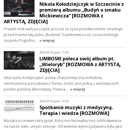
Nikola Kołodziejczyk w Szczecinie z
premierą albumu „Budyń o smaku
Mickiewicza” [ROZMOWA z
ARTYSTĄ, ZDJĘCIA]
Projekt miał swój początek jeszcze za życia przedwcześnie zmarłego
przed trzema laty Jacka „Budynia” Szymkiewicza ze szczecińskiego
zespołu Pogodno…
» więcej
2025-05-18, godz. 11:00
LIMBOSKI poleca swój album pt.
„Wieloryb” [ROZMOWA z ARTYSTĄ,
ZDJĘCIA]
Gitarzysta, kompozytor, poeta, charyzmatyczny wokalista,
niestrudzony poszukiwacz formy i treści, jest jedną z ważniejszych
postaci polskiej alternatywy. Piewca…
» więcej
2025-05-18, godz. 10:50
Spotkanie muzyki z medycyną.
Terapia i wiedza [ROZMOWA]
Muzyka to uniwersalny język, który ma niezwykłą moc oddziaływania
na nasze ciało, umysł i emocje. Od wieków wykorzystywana była jako