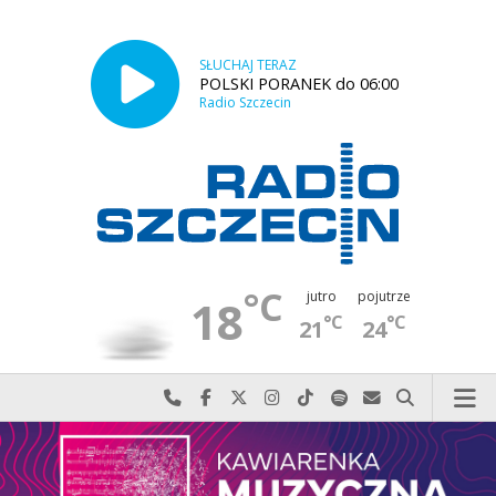
SŁUCHAJ TERAZ
POLSKI PORANEK do 06:00
Radio Szczecin
°C
jutro
pojutrze
18
°C
°C
21
24
Najlepiej po prostu do nas zadzwoń
Odwiedź nas na Facebook-u
Odwiedź nas na X
Odwiedź nas na Instagram-ie
Odwiedź nas na TikTok-u
Szukaj nas na Spotify
Wyślij do nas w
Szukaj