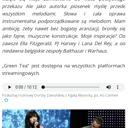
przekazu Ale jako autorka piosenek myślę przede
wszystkim melodiami. Słowa i cała oprawa
instrumentalna podporządkowane są melodiom. Mam
ambicję, żeby nawet bez bogatej aranżacji, broniły się
jako fajne, muzyczne konstrukcje. Moje inspiracje? Od
zawsze Ella Fitzgerald, PJ Harvey i Lana Del Rey, a od
niedawna belgijskie zespoły Balthazar i Warhaus.
„Green Tea” jest dostępna na wszystkich platformach
streamingowych.
Posłuchaj rozmowy Doroty Zamolskiej z Agatą Wysocką, ps. AG Carmen