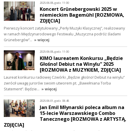
2025-06-08, godz. 11:00
Koncert Grünebergowski 2025 w
niemieckim Bagemühl [ROZMOWA,
ZDJĘCIA]
Pierwszy koncert zatytułowany „Perły Muzyki Klasycznej”, realizowany
w ramach Międzynarodowego Festiwalu „Muzyczna podróż śladami
Grünebergów”…
» więcej
2025-06-08, godz. 11:00
KIMO laureatem Konkursu „Będzie
Głośno! Debiut na Winylu” 2025
[ROZMOWA z MUZYKIEM, ZDJĘCIA]
Laureat konkursu radiowej Czwórki „Będzie głośno! Debiut na winylu”
zwrócił uwagę jurorów swoim utworem pt. „Bawełniana Torba
Statement”. Będzie…
» więcej
2025-06-01, godz. 08:48
Jan Emil Młynarski poleca album na
15-lecie Warszawskiego Combo
Tanecznego [ROZMOWA z ARTYSTĄ,
ZDJĘCIA]