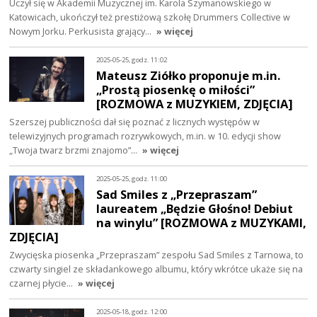
Uczył się w Akademii Muzycznej im. Karola Szymanowskiego w
Katowicach, ukończył też prestiżową szkołę Drummers Collective w
Nowym Jorku. Perkusista grający…
» więcej
2025-05-25, godz. 11:02
Mateusz Ziółko proponuje m.in.
„Prostą piosenkę o miłości”
[ROZMOWA z MUZYKIEM, ZDJĘCIA]
Szerszej publiczności dał się poznać z licznych występów w
telewizyjnych programach rozrywkowych, m.in. w 10. edycji show
„Twoja twarz brzmi znajomo”…
» więcej
2025-05-25, godz. 11:00
Sad Smiles z „Przepraszam”
laureatem „Będzie Głośno! Debiut
na winylu” [ROZMOWA z MUZYKAMI,
ZDJĘCIA]
Zwycięska piosenka „Przepraszam” zespołu Sad Smiles z Tarnowa, to
czwarty singiel ze składankowego albumu, który wkrótce ukaże się na
czarnej płycie…
» więcej
2025-05-18, godz. 12:00