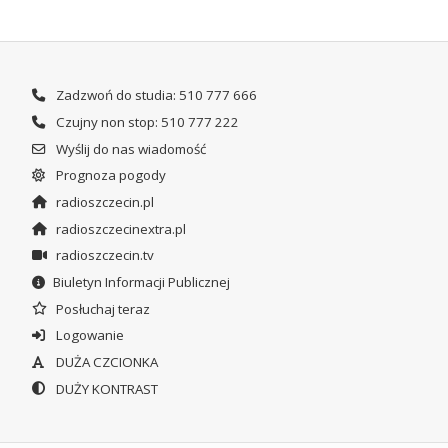
Zadzwoń do studia: 510 777 666
Czujny non stop: 510 777 222
Wyślij do nas wiadomość
Prognoza pogody
radioszczecin.pl
radioszczecinextra.pl
radioszczecin.tv
Biuletyn Informacji Publicznej
Posłuchaj teraz
Logowanie
DUŻA CZCIONKA
DUŻY KONTRAST