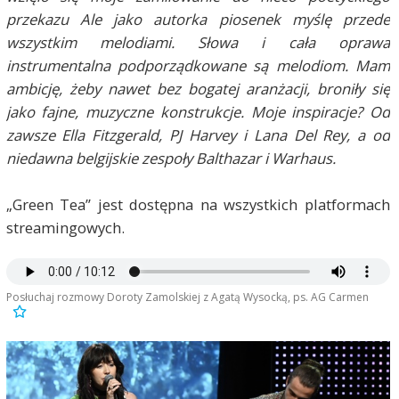
przekazu Ale jako autorka piosenek myślę przede
wszystkim melodiami. Słowa i cała oprawa
instrumentalna podporządkowane są melodiom. Mam
ambicję, żeby nawet bez bogatej aranżacji, broniły się
jako fajne, muzyczne konstrukcje. Moje inspiracje? Od
zawsze Ella Fitzgerald, PJ Harvey i Lana Del Rey, a od
niedawna belgijskie zespoły Balthazar i Warhaus.
„Green Tea” jest dostępna na wszystkich platformach
streamingowych.
Posłuchaj rozmowy Doroty Zamolskiej z Agatą Wysocką, ps. AG Carmen