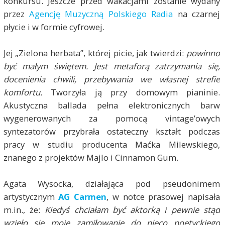
konkursu. Jeszcze przed wakacjami zostanie wydany
przez
Agencję Muzyczną Polskiego Radia
na czarnej
płycie i w formie cyfrowej.
Jej „Zielona herbata”, której picie, jak twierdzi:
powinno
być małym świętem. Jest metaforą zatrzymania się,
docenienia chwili, przebywania we własnej strefie
komfortu.
Tworzyła ją
przy domowym pianinie.
Akustyczna ballada pełna elektronicznych barw
wygenerowanych za pomocą vintage’owych
syntezatorów przybrała ostateczny kształt podczas
pracy w studiu producenta Maćka Milewskiego,
znanego z projektów Majlo i Cinnamon Gum.
Agata Wysocka, działająca pod pseudonimem
artystycznym
AG Carmen
, w notce prasowej napisała
m.in., że:
Kiedyś chciałam być aktorką i pewnie stąd
wzięło się moje zamiłowanie do nieco poetyckiego