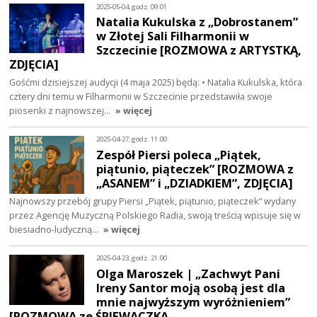
2025-05-04, godz. 09:01
Natalia Kukulska z „Dobrostanem”
w Złotej Sali Filharmonii w
Szczecinie [ROZMOWA z ARTYSTKĄ,
ZDJĘCIA]
Gośćmi dzisiejszej audycji (4 maja 2025) będą: • Natalia Kukulska, która
cztery dni temu w Filharmonii w Szczecinie przedstawiła swoje
piosenki z najnowszej…
» więcej
2025-04-27, godz. 11:00
Zespół Piersi poleca „Piątek,
piątunio, piąteczek” [ROZMOWA z
„ASANEM” i „DZIADKIEM”, ZDJĘCIA]
Najnowszy przebój grupy Piersi „Piątek, piątunio, piąteczek” wydany
przez Agencję Muzyczną Polskiego Radia, swoją treścią wpisuje się w
biesiadno-ludyczną…
» więcej
2025-04-23, godz. 21:00
Olga Maroszek | „Zachwyt Pani
Ireny Santor moją osobą jest dla
mnie najwyższym wyróżnieniem”
[ROZMOWA ze ŚPIEWACZKĄ…