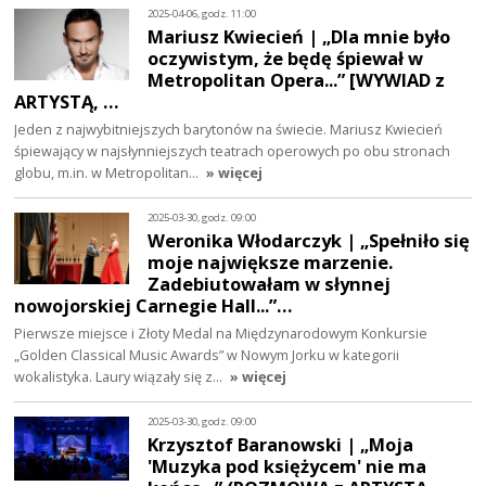
2025-04-06, godz. 11:00
Mariusz Kwiecień | „Dla mnie było
oczywistym, że będę śpiewał w
Metropolitan Opera...” [WYWIAD z
ARTYSTĄ, …
Jeden z najwybitniejszych barytonów na świecie. Mariusz Kwiecień
śpiewający w najsłynniejszych teatrach operowych po obu stronach
globu, m.in. w Metropolitan…
» więcej
2025-03-30, godz. 09:00
Weronika Włodarczyk | „Spełniło się
moje największe marzenie.
Zadebiutowałam w słynnej
nowojorskiej Carnegie Hall...”…
Pierwsze miejsce i Złoty Medal na Międzynarodowym Konkursie
„Golden Classical Music Awards” w Nowym Jorku w kategorii
wokalistyka. Laury wiązały się z…
» więcej
2025-03-30, godz. 09:00
Krzysztof Baranowski | „Moja
'Muzyka pod księżycem' nie ma