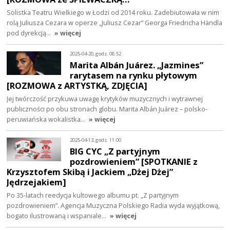
Solistka Teatru Wielkiego w Łodzi od 2014 roku. Zadebiutowała w nim
rolą Juliusza Cezara w operze „Juliusz Cezar” Georga Friedricha Händla
pod dyrekcją…
» więcej
2025-04-20, godz. 08:52
Marita Albán Juárez. „Jazmines”
rarytasem na rynku płytowym
[ROZMOWA z ARTYSTKĄ, ZDJĘCIA]
Jej twórczość przykuwa uwagę krytyków muzycznych i wytrawnej
publiczności po obu stronach globu. Marita Albán Juárez – polsko-
peruwiańska wokalistka…
» więcej
2025-04-13, godz. 11:00
BIG CYC „Z partyjnym
pozdrowieniem” [SPOTKANIE z
Krzysztofem Skibą i Jackiem „Dżej Dżej”
Jędrzejakiem]
Po 35-latach reedycja kultowego albumu pt. „Z partyjnym
pozdrowieniem”. Agencja Muzyczna Polskiego Radia wyda wyjątkową,
bogato ilustrowaną i wspaniale…
» więcej