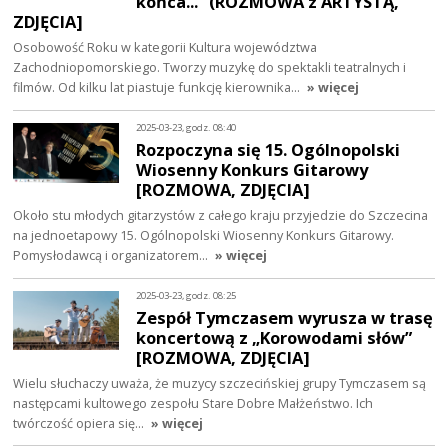
końca...” (ROZMOWA z ARTYSTĄ,
ZDJĘCIA]
Osobowość Roku w kategorii Kultura województwa
Zachodniopomorskiego. Tworzy muzykę do spektakli teatralnych i
filmów. Od kilku lat piastuje funkcję kierownika…
» więcej
2025-03-23, godz. 08:40
Rozpoczyna się 15. Ogólnopolski
Wiosenny Konkurs Gitarowy
[ROZMOWA, ZDJĘCIA]
Około stu młodych gitarzystów z całego kraju przyjedzie do Szczecina
na jednoetapowy 15. Ogólnopolski Wiosenny Konkurs Gitarowy.
Pomysłodawcą i organizatorem…
» więcej
2025-03-23, godz. 08:25
Zespół Tymczasem wyrusza w trasę
koncertową z „Korowodami słów”
[ROZMOWA, ZDJĘCIA]
Wielu słuchaczy uważa, że muzycy szczecińskiej grupy Tymczasem są
następcami kultowego zespołu Stare Dobre Małżeństwo. Ich
twórczość opiera się…
» więcej