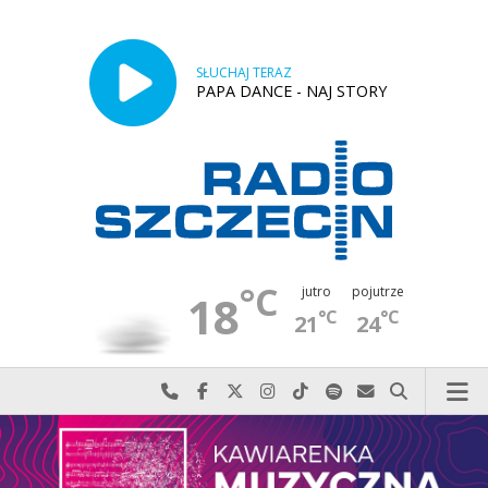
SŁUCHAJ TERAZ
PAPA DANCE - NAJ STORY
°C
jutro
pojutrze
18
°C
°C
21
24
Najlepiej po prostu do nas zadzwoń
Odwiedź nas na Facebook-u
Odwiedź nas na X
Odwiedź nas na Instagram-ie
Odwiedź nas na TikTok-u
Szukaj nas na Spotify
Wyślij do nas w
Szukaj