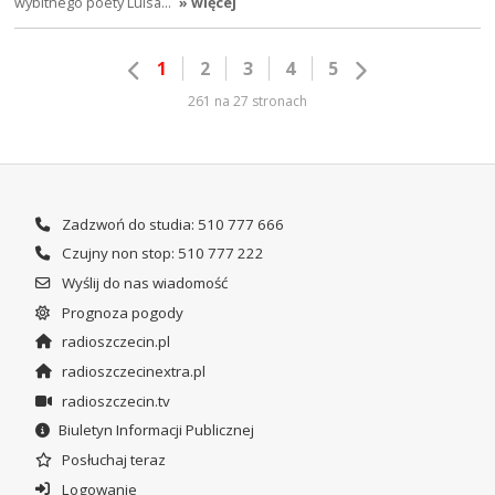
wybitnego poety Luísa…
» więcej
1
2
3
4
5
261 na 27 stronach
Zadzwoń do studia: 510 777 666
Czujny non stop: 510 777 222
Wyślij do nas wiadomość
Prognoza pogody
radioszczecin.pl
radioszczecinextra.pl
radioszczecin.tv
Biuletyn Informacji Publicznej
Posłuchaj teraz
Logowanie