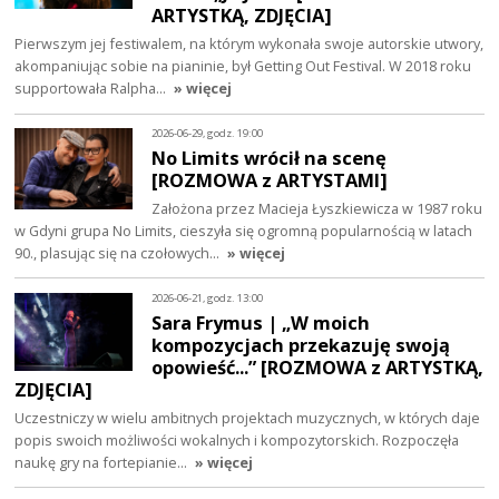
ARTYSTKĄ, ZDJĘCIA]
Pierwszym jej festiwalem, na którym wykonała swoje autorskie utwory,
akompaniując sobie na pianinie, był Getting Out Festival. W 2018 roku
supportowała Ralpha…
» więcej
2026-06-29, godz. 19:00
No Limits wrócił na scenę
[ROZMOWA z ARTYSTAMI]
Założona przez Macieja Łyszkiewicza w 1987 roku
w Gdyni grupa No Limits, cieszyła się ogromną popularnością w latach
90., plasując się na czołowych…
» więcej
2026-06-21, godz. 13:00
Sara Frymus | „W moich
kompozycjach przekazuję swoją
opowieść...” [ROZMOWA z ARTYSTKĄ,
ZDJĘCIA]
Uczestniczy w wielu ambitnych projektach muzycznych, w których daje
popis swoich możliwości wokalnych i kompozytorskich. Rozpoczęła
naukę gry na fortepianie…
» więcej