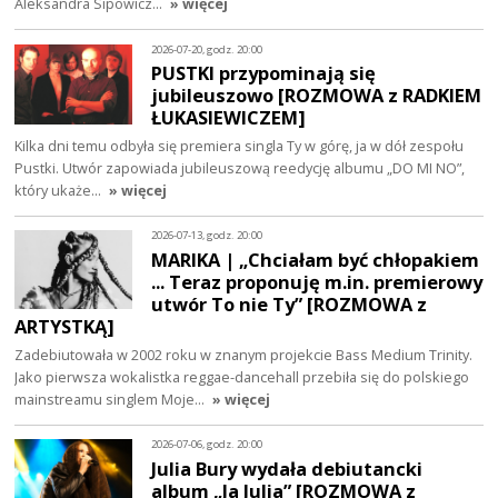
Aleksandra Sipowicz…
» więcej
2026-07-20, godz. 20:00
PUSTKI przypominają się
jubileuszowo [ROZMOWA z RADKIEM
ŁUKASIEWICZEM]
Kilka dni temu odbyła się premiera singla Ty w górę, ja w dół zespołu
Pustki. Utwór zapowiada jubileuszową reedycję albumu „DO MI NO”,
który ukaże…
» więcej
2026-07-13, godz. 20:00
MARIKA | „Chciałam być chłopakiem
... Teraz proponuję m.in. premierowy
utwór To nie Ty” [ROZMOWA z
ARTYSTKĄ]
Zadebiutowała w 2002 roku w znanym projekcie Bass Medium Trinity.
Jako pierwsza wokalistka reggae-dancehall przebiła się do polskiego
mainstreamu singlem Moje…
» więcej
2026-07-06, godz. 20:00
Julia Bury wydała debiutancki
album „Ja Julia” [ROZMOWA z