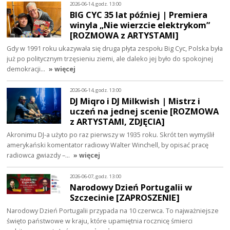
2026-06-14, godz. 13:00
BIG CYC 35 lat później | Premiera
winyla „Nie wierzcie elektrykom”
[ROZMOWA z ARTYSTAMI]
Gdy w 1991 roku ukazywała się druga płyta zespołu Big Cyc, Polska była
już po politycznym trzęsieniu ziemi, ale daleko jej było do spokojnej
demokracji…
» więcej
2026-06-14, godz. 13:00
DJ Miqro i DJ Milkwish | Mistrz i
uczeń na jednej scenie [ROZMOWA
z ARTYSTAMI, ZDJĘCIA]
Akronimu DJ-a użyto po raz pierwszy w 1935 roku. Skrót ten wymyślił
amerykański komentator radiowy Walter Winchell, by opisać pracę
radiowca gwiazdy –…
» więcej
2026-06-07, godz. 13:00
Narodowy Dzień Portugalii w
Szczecinie [ZAPROSZENIE]
Narodowy Dzień Portugalii przypada na 10 czerwca. To najważniejsze
święto państwowe w kraju, które upamiętnia rocznicę śmierci