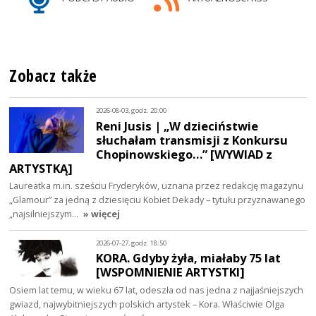
Zobacz także
2026-08-03, godz. 20:00
Reni Jusis | „W dzieciństwie
słuchałam transmisji z Konkursu
Chopinowskiego…” [WYWIAD z
ARTYSTKĄ]
Laureatka m.in. sześciu Fryderyków, uznana przez redakcję magazynu
„Glamour” za jedną z dziesięciu Kobiet Dekady – tytułu przyznawanego
„najsilniejszym…
» więcej
2026-07-27, godz. 18:50
KORA. Gdyby żyła, miałaby 75 lat
[WSPOMNIENIE ARTYSTKI]
Osiem lat temu, w wieku 67 lat, odeszła od nas jedna z najjaśniejszych
gwiazd, najwybitniejszych polskich artystek – Kora. Właściwie Olga