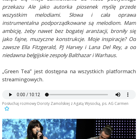
przekazu Ale jako autorka piosenek myślę przede
wszystkim melodiami. Słowa i cała oprawa
instrumentalna podporządkowane są melodiom. Mam
ambicję, żeby nawet bez bogatej aranżacji, broniły się
jako fajne, muzyczne konstrukcje. Moje inspiracje? Od
zawsze Ella Fitzgerald, PJ Harvey i Lana Del Rey, a od
niedawna belgijskie zespoły Balthazar i Warhaus.
„Green Tea” jest dostępna na wszystkich platformach
streamingowych.
Posłuchaj rozmowy Doroty Zamolskiej z Agatą Wysocką, ps. AG Carmen