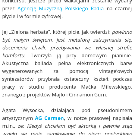
konkursu. Jeszcze przed wakacjami zostanie wydany
przez
Agencję Muzyczną Polskiego Radia
na czarnej
płycie i w formie cyfrowej.
Jej „Zielona herbata”, której picie, jak twierdzi:
powinno
być małym świętem. Jest metaforą zatrzymania się,
docenienia chwili, przebywania we własnej strefie
komfortu.
Tworzyła ją
przy domowym pianinie.
Akustyczna ballada pełna elektronicznych barw
wygenerowanych za pomocą vintage’owych
syntezatorów przybrała ostateczny kształt podczas
pracy w studiu producenta Maćka Milewskiego,
znanego z projektów Majlo i Cinnamon Gum.
Agata Wysocka, działająca pod pseudonimem
artystycznym
AG Carmen
, w notce prasowej napisała
m.in., że:
Kiedyś chciałam być aktorką i pewnie stąd
wzięło się moje zamiłowanie do nieco poetyckiego