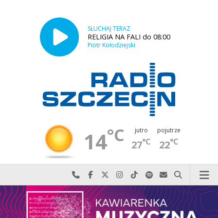
SŁUCHAJ TERAZ
RELIGIA NA FALI do 08:00
Piotr Kołodziejski
°C
jutro
pojutrze
14
°C
°C
27
22
Najlepiej po prostu do nas zadzwoń
Odwiedź nas na Facebook-u
Odwiedź nas na X
Odwiedź nas na Instagram-ie
Odwiedź nas na TikTok-u
Szukaj nas na Spotify
Wyślij do nas w
Szukaj