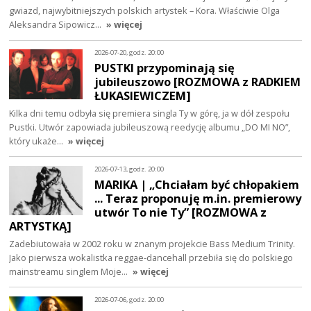
gwiazd, najwybitniejszych polskich artystek – Kora. Właściwie Olga
Aleksandra Sipowicz…
» więcej
2026-07-20, godz. 20:00
PUSTKI przypominają się
jubileuszowo [ROZMOWA z RADKIEM
ŁUKASIEWICZEM]
Kilka dni temu odbyła się premiera singla Ty w górę, ja w dół zespołu
Pustki. Utwór zapowiada jubileuszową reedycję albumu „DO MI NO”,
który ukaże…
» więcej
2026-07-13, godz. 20:00
MARIKA | „Chciałam być chłopakiem
... Teraz proponuję m.in. premierowy
utwór To nie Ty” [ROZMOWA z
ARTYSTKĄ]
Zadebiutowała w 2002 roku w znanym projekcie Bass Medium Trinity.
Jako pierwsza wokalistka reggae-dancehall przebiła się do polskiego
mainstreamu singlem Moje…
» więcej
2026-07-06, godz. 20:00