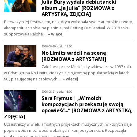
Julia Bury wydała debiutancki
album „Ja Julia” [ROZMOWA z
ARTYSTKĄ, ZDJĘCIA]
Pierwszym jej festiwalem, na którym wykonała swoje autorskie utwory,
akompaniując sobie na pianinie, był Getting Out Festival. W 2018 roku
supportowała Ralpha…
» więcej
2026-06-29, godz. 19:00
No Limits wrócił na scenę
[ROZMOWA z ARTYSTAMI]
Założona przez Macieja Łyszkiewicza w 1987 roku
w Gdyni grupa No Limits, cieszyła się ogromną popularnością w latach
90., plasując się na czołowych…
» więcej
2026-06-21, godz. 13:00
Sara Frymus | „W moich
kompozycjach przekazuję swoją
opowieść...” [ROZMOWA z ARTYSTKĄ,
ZDJĘCIA]
Uczestniczy w wielu ambitnych projektach muzycznych, w których daje
popis swoich możliwości wokalnych i kompozytorskich. Rozpoczęła
naukę gry na fortepianie…
» więcej