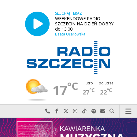
SŁUCHAJ TERAZ
WEEKENDOWE RADIO
SZCZECIN NA DZIEŃ DOBRY
do 13:00
Beata Użarowska
°C
jutro
pojutrze
17
°C
°C
27
22
Najlepiej po prostu do nas zadzwoń
Odwiedź nas na Facebook-u
Odwiedź nas na X
Odwiedź nas na Instagram-ie
Odwiedź nas na TikTok-u
Szukaj nas na Spotify
Wyślij do nas w
Szukaj