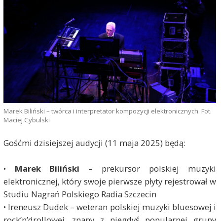
Marek Biliński – twórca i interpretator kompozycji elektronicznych. Fot.
Maciej Cybulski
Gośćmi dzisiejszej audycji (11 maja 2025) będą:
•
Marek Biliński
– prekursor polskiej muzyki
elektronicznej, który swoje pierwsze płyty rejestrował w
Studiu Nagrań Polskiego Radia Szczecin
• Ireneusz Dudek – weteran polskiej muzyki bluesowej i
rock’n’drollowej, znany z niegdyś popularnej grupy