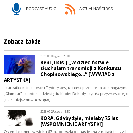
PODCAST AUDIO
AKTUALNOŚCI RSS
Zobacz także
2026-08-03, godz. 20:00
Reni Jusis | „W dzieciństwie
słuchałam transmisji z Konkursu
Chopinowskiego…” [WYWIAD z
ARTYSTKĄ]
Laureatka m.in. sześciu Fryderyków, uznana przez redakcję magazynu
„Glamour” za jedną z dziesięciu Kobiet Dekady – tytułu przyznawanego
„najsilniejszym…
» więcej
2026-07-27, godz. 18:50
KORA. Gdyby żyła, miałaby 75 lat
[WSPOMNIENIE ARTYSTKI]
Osiem lat temu, w wieku 67 lat, odeszła od nas jedna z najjaśniejszych