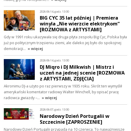
2026-06-14, godz. 13:00
BIG CYC 35 lat później | Premiera
winyla „Nie wierzcie elektrykom”
[ROZMOWA z ARTYSTAMI]
Gdy w 1991 roku ukazywała się druga płyta zespołu Big Cyc, Polska była
już po politycznym trzęsieniu ziemi, ale daleko jej było do spokojnej
demokracji…
» więcej
2026-06-14, godz. 13:00
DJ Miqro i DJ Milkwish | Mistrz i
uczeń na jednej scenie [ROZMOWA
z ARTYSTAMI, ZDJĘCIA]
Akronimu DJ-a użyto po raz pierwszy w 1935 roku. Skrót ten wymyślił
amerykański komentator radiowy Walter Winchell, by opisać pracę
radiowca gwiazdy –…
» więcej
2026-06-07, godz. 13:00
Narodowy Dzień Portugalii w
Szczecinie [ZAPROSZENIE]
Narodowy Dzień Portugalii przypada na 10 czerwca. To najważniejsze