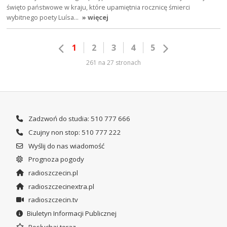
święto państwowe w kraju, które upamiętnia rocznicę śmierci
wybitnego poety Luísa…
» więcej
1
2
3
4
5
261 na 27 stronach
Zadzwoń do studia: 510 777 666
Czujny non stop: 510 777 222
Wyślij do nas wiadomość
Prognoza pogody
radioszczecin.pl
radioszczecinextra.pl
radioszczecin.tv
Biuletyn Informacji Publicznej
Posłuchaj teraz