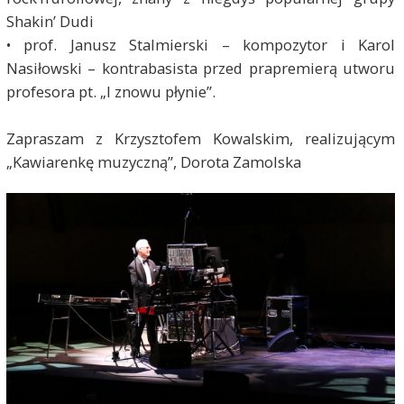
Shakin’ Dudi
• prof. Janusz Stalmierski – kompozytor i Karol
Nasiłowski – kontrabasista przed prapremierą utworu
profesora pt. „I znowu płynie”.
Zapraszam z Krzysztofem Kowalskim, realizującym
„Kawiarenkę muzyczną”, Dorota Zamolska