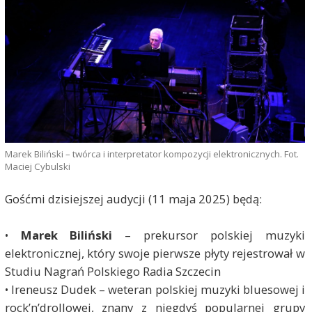
Marek Biliński – twórca i interpretator kompozycji elektronicznych. Fot.
Maciej Cybulski
Gośćmi dzisiejszej audycji (11 maja 2025) będą:
•
Marek Biliński
– prekursor polskiej muzyki
elektronicznej, który swoje pierwsze płyty rejestrował w
Studiu Nagrań Polskiego Radia Szczecin
• Ireneusz Dudek – weteran polskiej muzyki bluesowej i
rock’n’drollowej, znany z niegdyś popularnej grupy