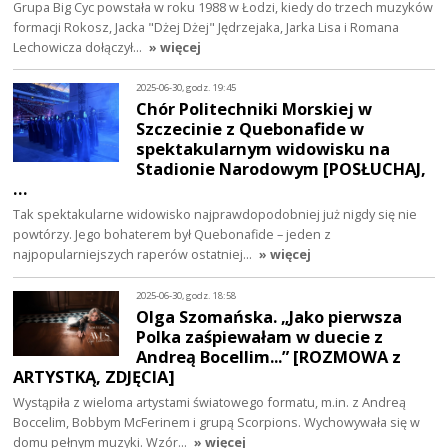
Grupa Big Cyc powstała w roku 1988 w Łodzi, kiedy do trzech muzyków
formacji Rokosz, Jacka "Dżej Dżej" Jędrzejaka, Jarka Lisa i Romana
Lechowicza dołączył…
» więcej
2025-06-30, godz. 19:45
Chór Politechniki Morskiej w
Szczecinie z Quebonafide w
spektakularnym widowisku na
Stadionie Narodowym [POSŁUCHAJ,
…
Tak spektakularne widowisko najprawdopodobniej już nigdy się nie
powtórzy. Jego bohaterem był Quebonafide – jeden z
najpopularniejszych raperów ostatniej…
» więcej
2025-06-30, godz. 18:58
Olga Szomańska. „Jako pierwsza
Polka zaśpiewałam w duecie z
Andreą Bocellim...” [ROZMOWA z
ARTYSTKĄ, ZDJĘCIA]
Wystąpiła z wieloma artystami światowego formatu, m.in. z Andreą
Boccelim, Bobbym McFerinem i grupą Scorpions. Wychowywała się w
domu pełnym muzyki. Wzór…
» więcej