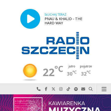
SŁUCHAJ TERAZ
PNAU & KHALID - THE
HARD WAY
°C
jutro
pojutrze
22
°C
°C
30
32
Najlepiej po prostu do nas zadzwoń
Odwiedź nas na Facebook-u
Odwiedź nas na X
Odwiedź nas na Instagram-ie
Odwiedź nas na TikTok-u
Szukaj nas na Spotify
Wyślij do nas w
Szukaj