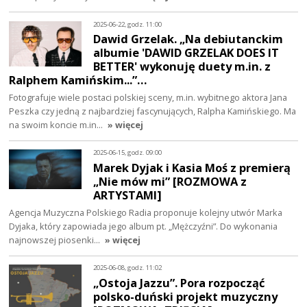
2025-06-22, godz. 11:00
Dawid Grzelak. „Na debiutanckim
albumie 'DAWID GRZELAK DOES IT
BETTER' wykonuję duety m.in. z
Ralphem Kamińskim...”…
Fotografuje wiele postaci polskiej sceny, m.in. wybitnego aktora Jana
Peszka czy jedną z najbardziej fascynujących, Ralpha Kamińskiego. Ma
na swoim koncie m.in…
» więcej
2025-06-15, godz. 09:00
Marek Dyjak i Kasia Moś z premierą
„Nie mów mi” [ROZMOWA z
ARTYSTAMI]
Agencja Muzyczna Polskiego Radia proponuje kolejny utwór Marka
Dyjaka, który zapowiada jego album pt. „Mężczyźni”. Do wykonania
najnowszej piosenki…
» więcej
2025-06-08, godz. 11:02
„Ostoja Jazzu”. Pora rozpocząć
polsko-duński projekt muzyczny