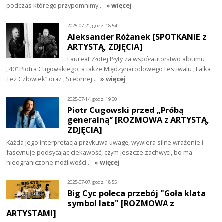
podczas którego przypomnimy…
» więcej
2025-07-21, godz. 18:54
Aleksander Różanek [SPOTKANIE z
ARTYSTĄ, ZDJĘCIA]
Laureat Złotej Płyty za współautorstwo albumu
„40” Piotra Cugowskiego, a także Międzynarodowego Festiwalu „Lalka
Też Człowiek” oraz „Srebrnej…
» więcej
2025-07-14, godz. 19:00
Piotr Cugowski przed „Próbą
generalną” [ROZMOWA z ARTYSTĄ,
ZDJĘCIA]
Każda Jego interpretacja przykuwa uwagę, wywiera silne wrażenie i
fascynuje podsycając ciekawość, czym jeszcze zachwyci, bo ma
nieograniczone możliwości…
» więcej
2025-07-07, godz. 18:55
Big Cyc poleca przebój "Goła klata
symbol lata" [ROZMOWA z
ARTYSTAMI]