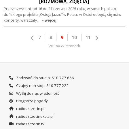
[ROZMOWA, ZDJĘCIA]
Przez sześć dni, od 16 do 21 czerwca 2025 roku, w ramach polsko-
duńskiego projektu „Ostoja Jazzu” w Pałacu w Ostoi odbędą się m.in.
koncerty, warsztaty…
» więcej
7
8
9
10
11
261 na 27 stronach
Zadzwoń do studia: 510 777 666
Czujny non stop: 510 777 222
Wyślij do nas wiadomość
Prognoza pogody
radioszczecin.pl
radioszczecinextra.pl
radioszczecin.tv