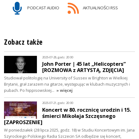
PODCAST AUDIO
AKTUALNOŚCI RSS
Zobacz także
2025-07-28, godz. 20:00
John Porter | 45 lat „Helicopters”
[ROZMOWA z ARTYSTĄ, ZDJĘCIA]
Studiował politologię na University of Sussex w Brighton w Wielkiej
Brytanii, grał zarazem na gitarze, występując w klubach muzycznych i
pubach. Po hippisowskiej…
» więcej
2025-07-21, godz. 20:00
Koncert w 80. rocznicę urodzin i 15.
śmierci Mikołaja Szczęsnego
[ZAPROSZENIE]
W poniedziałek (28 lipca 2025, godz. 18) w Studiu Koncertowym im. Jana
Szyrockiego Polskiego Radia Szczecin SA odbędzie się koncert,