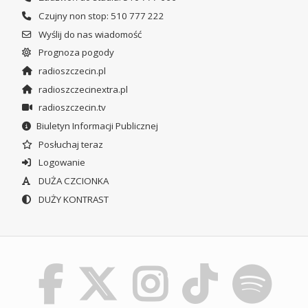
Czujny non stop: 510 777 222
Wyślij do nas wiadomość
Prognoza pogody
radioszczecin.pl
radioszczecinextra.pl
radioszczecin.tv
Biuletyn Informacji Publicznej
Posłuchaj teraz
Logowanie
DUŻA CZCIONKA
DUŻY KONTRAST