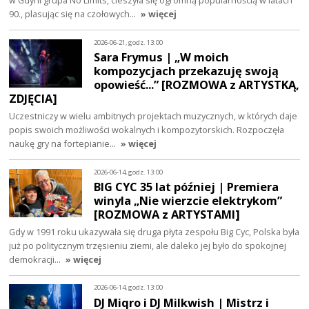
w Gdyni grupa No Limits, cieszyła się ogromną popularnością w latach
90., plasując się na czołowych…
» więcej
2026-06-21, godz. 13:00
Sara Frymus | „W moich
kompozycjach przekazuję swoją
opowieść...” [ROZMOWA z ARTYSTKĄ,
ZDJĘCIA]
Uczestniczy w wielu ambitnych projektach muzycznych, w których daje
popis swoich możliwości wokalnych i kompozytorskich. Rozpoczęła
naukę gry na fortepianie…
» więcej
2026-06-14, godz. 13:00
BIG CYC 35 lat później | Premiera
winyla „Nie wierzcie elektrykom”
[ROZMOWA z ARTYSTAMI]
Gdy w 1991 roku ukazywała się druga płyta zespołu Big Cyc, Polska była
już po politycznym trzęsieniu ziemi, ale daleko jej było do spokojnej
demokracji…
» więcej
2026-06-14, godz. 13:00
DJ Miqro i DJ Milkwish | Mistrz i