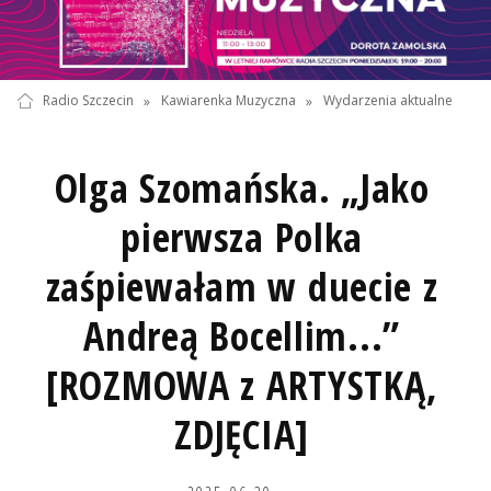
Radio Szczecin
»
Kawiarenka Muzyczna
»
Wydarzenia aktualne
Olga Szomańska. „Jako
pierwsza Polka
zaśpiewałam w duecie z
Andreą Bocellim...”
[ROZMOWA z ARTYSTKĄ,
ZDJĘCIA]