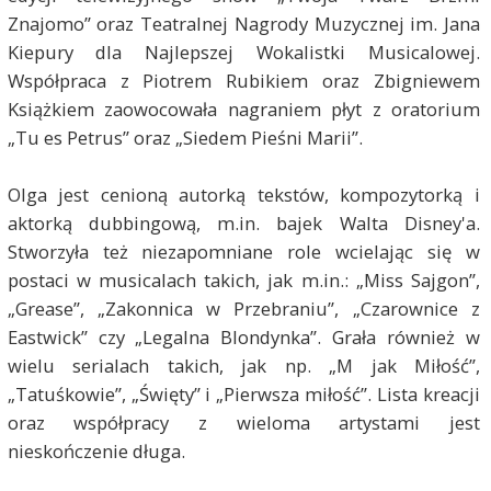
Znajomo” oraz Teatralnej Nagrody Muzycznej im. Jana
Kiepury dla Najlepszej Wokalistki Musicalowej.
Współpraca z Piotrem Rubikiem oraz Zbigniewem
Książkiem zaowocowała nagraniem płyt z oratorium
„Tu es Petrus” oraz „Siedem Pieśni Marii”.
Olga jest cenioną autorką tekstów, kompozytorką i
aktorką dubbingową, m.in. bajek Walta Disney'a.
Stworzyła też niezapomniane role wcielając się w
postaci w musicalach takich, jak m.in.: „Miss Sajgon”,
„Grease”, „Zakonnica w Przebraniu”, „Czarownice z
Eastwick” czy „Legalna Blondynka”. Grała również w
wielu serialach takich, jak np. „M jak Miłość”,
„Tatuśkowie”, „Święty” i „Pierwsza miłość”. Lista kreacji
oraz współpracy z wieloma artystami jest
nieskończenie długa.