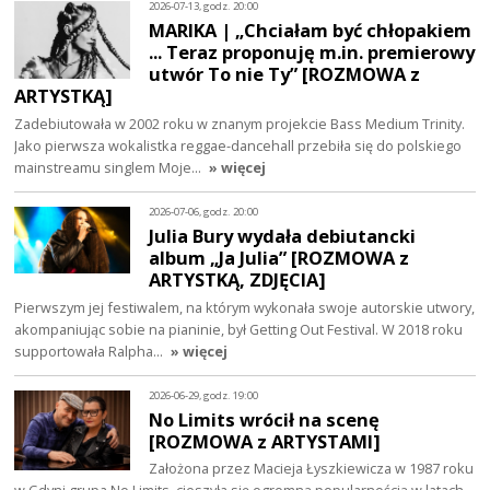
2026-07-13, godz. 20:00
MARIKA | „Chciałam być chłopakiem
... Teraz proponuję m.in. premierowy
utwór To nie Ty” [ROZMOWA z
ARTYSTKĄ]
Zadebiutowała w 2002 roku w znanym projekcie Bass Medium Trinity.
Jako pierwsza wokalistka reggae-dancehall przebiła się do polskiego
mainstreamu singlem Moje…
» więcej
2026-07-06, godz. 20:00
Julia Bury wydała debiutancki
album „Ja Julia” [ROZMOWA z
ARTYSTKĄ, ZDJĘCIA]
Pierwszym jej festiwalem, na którym wykonała swoje autorskie utwory,
akompaniując sobie na pianinie, był Getting Out Festival. W 2018 roku
supportowała Ralpha…
» więcej
2026-06-29, godz. 19:00
No Limits wrócił na scenę
[ROZMOWA z ARTYSTAMI]
Założona przez Macieja Łyszkiewicza w 1987 roku