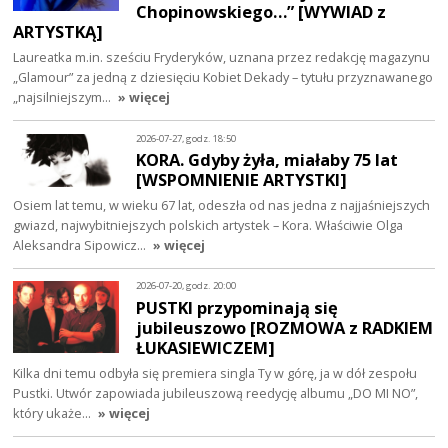
Chopinowskiego…” [WYWIAD z
ARTYSTKĄ]
Laureatka m.in. sześciu Fryderyków, uznana przez redakcję magazynu
„Glamour” za jedną z dziesięciu Kobiet Dekady – tytułu przyznawanego
„najsilniejszym…
» więcej
2026-07-27, godz. 18:50
KORA. Gdyby żyła, miałaby 75 lat
[WSPOMNIENIE ARTYSTKI]
Osiem lat temu, w wieku 67 lat, odeszła od nas jedna z najjaśniejszych
gwiazd, najwybitniejszych polskich artystek – Kora. Właściwie Olga
Aleksandra Sipowicz…
» więcej
2026-07-20, godz. 20:00
PUSTKI przypominają się
jubileuszowo [ROZMOWA z RADKIEM
ŁUKASIEWICZEM]
Kilka dni temu odbyła się premiera singla Ty w górę, ja w dół zespołu
Pustki. Utwór zapowiada jubileuszową reedycję albumu „DO MI NO”,
który ukaże…
» więcej