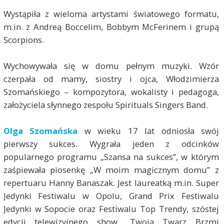
Wystąpiła z wieloma artystami światowego formatu,
m.in. z Andreą Boccelim, Bobbym McFerinem i grupą
Scorpions.
Wychowywała się w domu pełnym muzyki. Wzór
czerpała od mamy, siostry i ojca, Włodzimierza
Szomańskiego – kompozytora, wokalisty i pedagoga,
założyciela słynnego zespołu Spirituals Singers Band.
Olga Szomańska
w wieku 17 lat odniosła swój
pierwszy sukces. Wygrała jeden z odcinków
popularnego programu „Szansa na sukces”, w którym
zaśpiewała piosenkę „W moim magicznym domu” z
repertuaru Hanny Banaszak. Jest laureatką m.in. Super
Jedynki Festiwalu w Opolu, Grand Prix Festiwalu
Jedynki w Sopocie oraz Festiwalu Top Trendy, szóstej
edycji telewizyjnego show „Twoja Twarz Brzmi