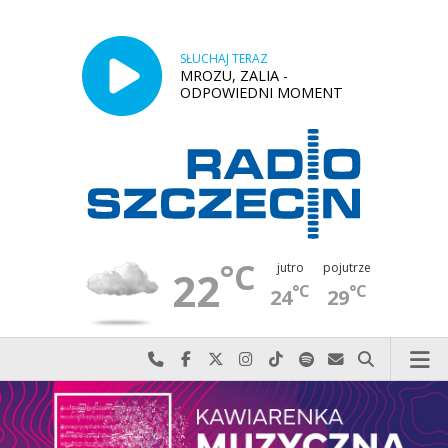
SŁUCHAJ TERAZ
MROZU, ZALIA -
ODPOWIEDNI MOMENT
°C
jutro
pojutrze
22
°C
°C
24
29
Najlepiej po prostu do nas zadzwoń
Odwiedź nas na Facebook-u
Odwiedź nas na X
Odwiedź nas na Instagram-ie
Odwiedź nas na TikTok-u
Szukaj nas na Spotify
Wyślij do nas w
Szukaj