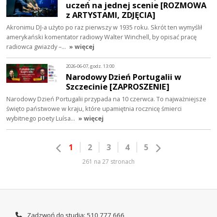
uczeń na jednej scenie [ROZMOWA
z ARTYSTAMI, ZDJĘCIA]
Akronimu DJ-a użyto po raz pierwszy w 1935 roku. Skrót ten wymyślił
amerykański komentator radiowy Walter Winchell, by opisać pracę
radiowca gwiazdy –…
» więcej
2026-06-07, godz. 13:00
Narodowy Dzień Portugalii w
Szczecinie [ZAPROSZENIE]
Narodowy Dzień Portugalii przypada na 10 czerwca. To najważniejsze
święto państwowe w kraju, które upamiętnia rocznicę śmierci
wybitnego poety Luísa…
» więcej
1
2
3
4
5
261 na 27 stronach
Zadzwoń do studia: 510 777 666