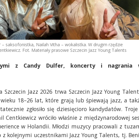
r – saksofonistka, Nailah Vitha – wokalistka. W drugim rzędzie
Centkiewicz. Fot. Materiały prasowe Szczecin Jazz Young Talents
nymi z Candy Dulfer, koncerty i nagrania
 Szczecin Jazz 2026 trwa Szczecin Jazz Young Talent
ieku 18–26 lat, które grają lub śpiewają jazz, a tak
tatecznie zgłosiło się dziesięcioro kandydatów. Troje
mil Centkiewicz wróciło właśnie z międzynarodowej ses
perience w Holandii. Młodzi muzycy pracowali z tuza
 z kolejnymi uczestnikami Jazz Young Talents, tj. Ben