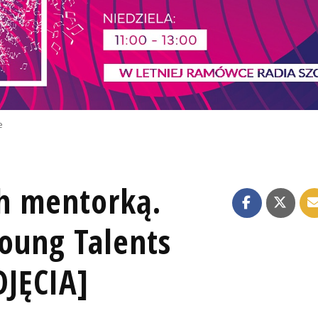
e
ch mentorką.
Young Talents
JĘCIA]