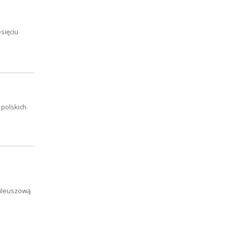
sięciu
 polskich
bileuszową