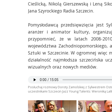
Cieślicką, Nikolą Gierszewską i Leną S
Jana Szyrockiego Radia Szczecin.
Pomysłodawcą przedsięwzięcia jest Sy
aranżer i animator kultury, organiz
przypomnieć, że w latach 2008-201
województwa Zachodniopomorskiego, a 
Sztuki w Szczecinie. W ogromnej więc m
działalność najmłodsza szczecińska uc
wizualnych oraz nowych mediów.
Posłuchaj rozmowy Doroty Zamolskiej z Sylwestrem Ostr
uczestnikami Szczecin Jazz Young Talents: Weroniką Lali