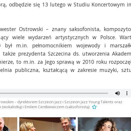
ikorą, odbędzie się 13 lutego w Studiu Koncertowym i
lwester Ostrowski – znany saksofonista, kompozyto
ujący wiele wydarzeń artystycznych w Polsce. War
0 był m.in. pełnomocnikiem wojewody i marszał
także prezydenta Szczecina ds. utworzenia Akadem
ierze, to m.in. za Jego sprawą w 2010 roku rozpoczę
zelnia publiczna, kształcącą w zakresie muzyki, szt
owskim – dyrektorem Szczecin Jazz i Szczecin Jazz Young Talents oraz
k (wokalistką) i Emilem Centkiewiczem (saksofonistą)