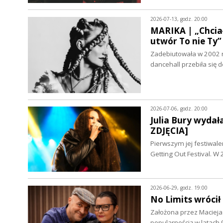
2026-07-13, godz. 20:00
MARIKA | „Chciał
utwór To nie T
Zadebiutowała w 2002 r
dancehall przebiła się
2026-07-06, godz. 20:00
Julia Bury wyda
ZDJĘCIA]
Pierwszym jej festiwale
Getting Out Festival. 
2026-06-29, godz. 19:00
No Limits wróci
Założona przez Macieja
popularnością w latach 