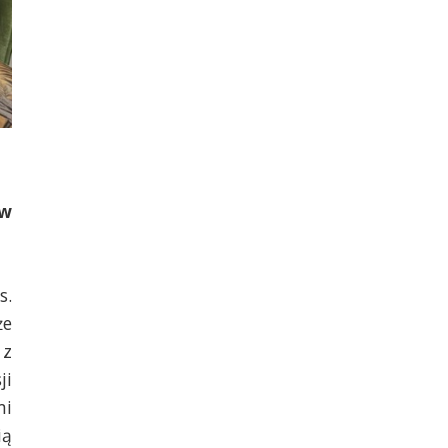
 w
s.
że
 z
ji
mi
ią