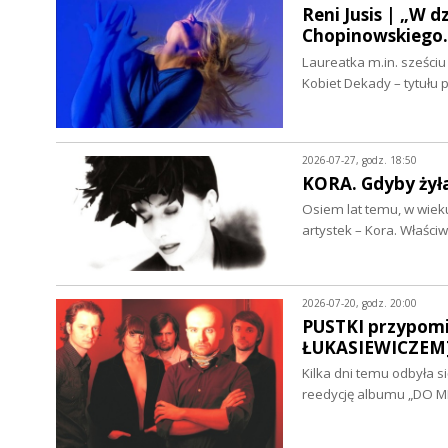
Reni Jusis | „W 
Chopinowskiego
Laureatka m.in. sześci
Kobiet Dekady – tytułu
2026-07-27, godz. 18:50
KORA. Gdyby żył
Osiem lat temu, w wieku
artystek – Kora. Właśc
2026-07-20, godz. 20:00
PUSTKI przypomi
ŁUKASIEWICZEM
Kilka dni temu odbyła s
reedycję albumu „DO M