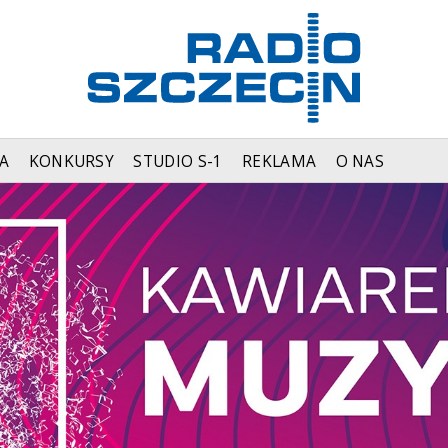
A
KONKURSY
STUDIO S-1
REKLAMA
O NAS