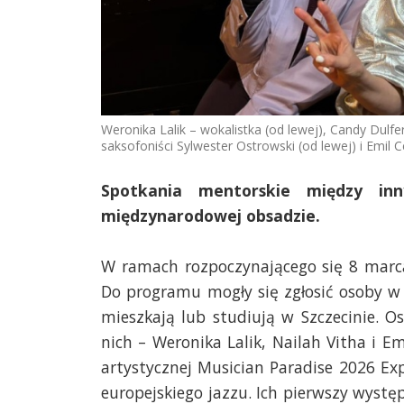
Weronika Lalik – wokalistka (od lewej), Candy Dulfe
saksofoniści Sylwester Ostrowski (od lewej) i Emil 
Spotkania mentorskie między in
międzynarodowej obsadzie.
W ramach rozpoczynającego się 8 marca
Do programu mogły się zgłosić osoby w w
mieszkają lub studiują w Szczecinie. Os
nich – Weronika Lalik, Nailah Vitha i E
artystycznej Musician Paradise 2026 Ex
europejskiego jazzu. Ich pierwszy występ