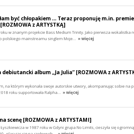
am być chłopakiem ... Teraz proponuję m.in. premi
y” [ROZMOWA z ARTYSTKĄ]
oku w znanym projekcie Bass Medium Trinity. Jako pierwsza wokalistka 
 do polskiego mainstreamu singlem Moje…
» więcej
ła debiutancki album „Ja Julia” [ROZMOWA z ARTYST
m, na którym wykonała swoje autorskie utwory, akompaniując sobie na pi
W 2018 roku supportowała Ralpha…
» więcej
ł na scenę [ROZMOWA z ARTYSTAMI]
 Łyszkiewicza w 1987 roku w Gdyni grupa No Limits, cieszyła się ogromną
90., plasując się na czołowych…
» więcej