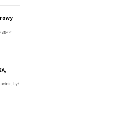
erowy
reggae-
KĄ,
aninie, był