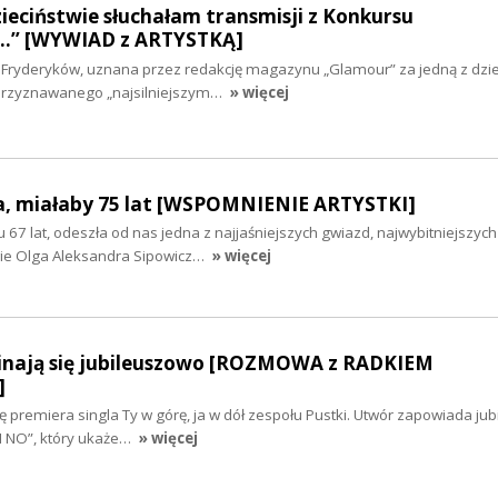
dzieciństwie słuchałam transmisji z Konkursu
…” [WYWIAD z ARTYSTKĄ]
u Fryderyków, uznana przez redakcję magazynu „Glamour” za jedną z dzie
 przyznawanego „najsilniejszym…
» więcej
a, miałaby 75 lat [WSPOMNIENIE ARTYSTKI]
 67 lat, odeszła od nas jedna z najjaśniejszych gwiazd, najwybitniejszych
iwie Olga Aleksandra Sipowicz…
» więcej
nają się jubileuszowo [ROZMOWA z RADKIEM
]
ię premiera singla Ty w górę, ja w dół zespołu Pustki. Utwór zapowiada ju
I NO”, który ukaże…
» więcej