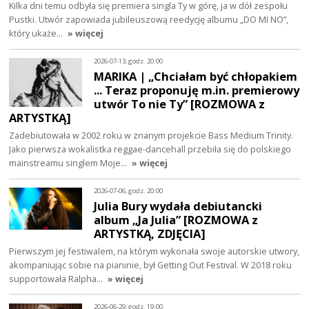
Kilka dni temu odbyła się premiera singla Ty w górę, ja w dół zespołu
Pustki. Utwór zapowiada jubileuszową reedycję albumu „DO MI NO”,
który ukaże…
» więcej
2026-07-13, godz. 20:00
MARIKA | „Chciałam być chłopakiem
... Teraz proponuję m.in. premierowy
utwór To nie Ty” [ROZMOWA z
ARTYSTKĄ]
Zadebiutowała w 2002 roku w znanym projekcie Bass Medium Trinity.
Jako pierwsza wokalistka reggae-dancehall przebiła się do polskiego
mainstreamu singlem Moje…
» więcej
2026-07-06, godz. 20:00
Julia Bury wydała debiutancki
album „Ja Julia” [ROZMOWA z
ARTYSTKĄ, ZDJĘCIA]
Pierwszym jej festiwalem, na którym wykonała swoje autorskie utwory,
akompaniując sobie na pianinie, był Getting Out Festival. W 2018 roku
supportowała Ralpha…
» więcej
2026-06-29, godz. 19:00