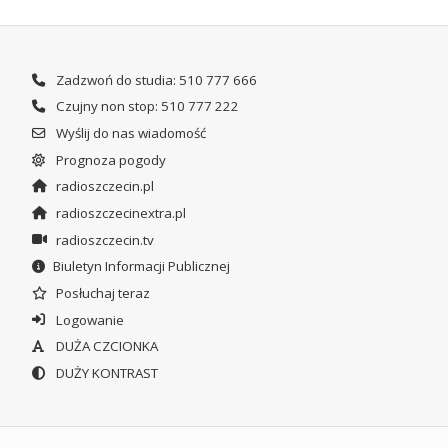
Zadzwoń do studia: 510 777 666
Czujny non stop: 510 777 222
Wyślij do nas wiadomość
Prognoza pogody
radioszczecin.pl
radioszczecinextra.pl
radioszczecin.tv
Biuletyn Informacji Publicznej
Posłuchaj teraz
Logowanie
DUŻA CZCIONKA
DUŻY KONTRAST