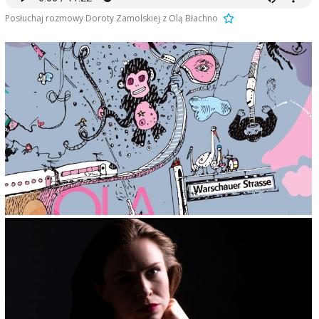
Posłuchaj rozmowy Doroty Zamolskiej z Olą Błachno