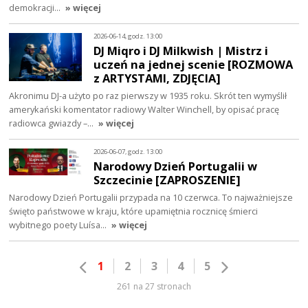
demokracji…
» więcej
2026-06-14, godz. 13:00
DJ Miqro i DJ Milkwish | Mistrz i
uczeń na jednej scenie [ROZMOWA
z ARTYSTAMI, ZDJĘCIA]
Akronimu DJ-a użyto po raz pierwszy w 1935 roku. Skrót ten wymyślił
amerykański komentator radiowy Walter Winchell, by opisać pracę
radiowca gwiazdy –…
» więcej
2026-06-07, godz. 13:00
Narodowy Dzień Portugalii w
Szczecinie [ZAPROSZENIE]
Narodowy Dzień Portugalii przypada na 10 czerwca. To najważniejsze
święto państwowe w kraju, które upamiętnia rocznicę śmierci
wybitnego poety Luísa…
» więcej
1
2
3
4
5
261 na 27 stronach