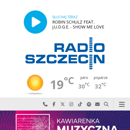
SŁUCHAJ TERAZ
ROBIN SCHULZ FEAT.
J.U.D.G.E. - SHOW ME LOVE
°C
jutro
pojutrze
19
°C
°C
30
32
Najlepiej po prostu do nas zadzwoń
Odwiedź nas na Facebook-u
Odwiedź nas na X
Odwiedź nas na Instagram-ie
Odwiedź nas na TikTok-u
Szukaj nas na Spotify
Wyślij do nas w
Szukaj