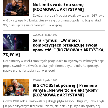
No Limits wrócił na scenę
[ROZMOWA z ARTYSTAMI]
Założona przez Macieja Łyszkiewicza w 1987 roku
w Gdyni grupa No Limits, cieszyła się ogromną popularnością w latach
90., plasując się na czołowych…
» więcej
2026-06-21, godz. 13:00
Sara Frymus | „W moich
kompozycjach przekazuję swoją
opowieść...” [ROZMOWA z ARTYSTKĄ,
ZDJĘCIA]
Uczestniczy w wielu ambitnych projektach muzycznych, w których daje
popis swoich możliwości wokalnych i kompozytorskich. Rozpoczęła
naukę gry na fortepianie…
» więcej
2026-06-14, godz. 13:00
BIG CYC 35 lat później | Premiera
winyla „Nie wierzcie elektrykom”
[ROZMOWA z ARTYSTAMI]
Gdy w 1991 roku ukazywała się druga płyta zespołu Big Cyc, Polska była
już po politycznym trzęsieniu ziemi, ale daleko jej było do spokojnej