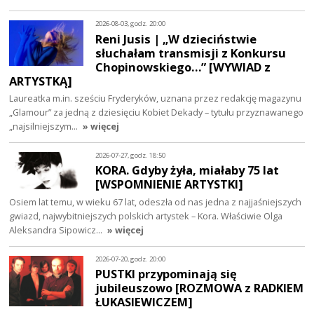
2026-08-03, godz. 20:00
Reni Jusis | „W dzieciństwie
słuchałam transmisji z Konkursu
Chopinowskiego…” [WYWIAD z
ARTYSTKĄ]
Laureatka m.in. sześciu Fryderyków, uznana przez redakcję magazynu
„Glamour” za jedną z dziesięciu Kobiet Dekady – tytułu przyznawanego
„najsilniejszym…
» więcej
2026-07-27, godz. 18:50
KORA. Gdyby żyła, miałaby 75 lat
[WSPOMNIENIE ARTYSTKI]
Osiem lat temu, w wieku 67 lat, odeszła od nas jedna z najjaśniejszych
gwiazd, najwybitniejszych polskich artystek – Kora. Właściwie Olga
Aleksandra Sipowicz…
» więcej
2026-07-20, godz. 20:00
PUSTKI przypominają się
jubileuszowo [ROZMOWA z RADKIEM
ŁUKASIEWICZEM]