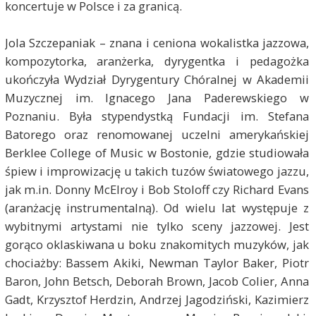
koncertuje w Polsce i za granicą.
Jola Szczepaniak – znana i ceniona wokalistka jazzowa,
kompozytorka, aranżerka, dyrygentka i pedagożka
ukończyła Wydział Dyrygentury Chóralnej w Akademii
Muzycznej im. Ignacego Jana Paderewskiego w
Poznaniu. Była stypendystką Fundacji im. Stefana
Batorego oraz renomowanej uczelni amerykańskiej
Berklee College of Music w Bostonie, gdzie studiowała
śpiew i improwizację u takich tuzów światowego jazzu,
jak m.in. Donny McElroy i Bob Stoloff czy Richard Evans
(aranżację instrumentalną). Od wielu lat występuje z
wybitnymi artystami nie tylko sceny jazzowej. Jest
gorąco oklaskiwana u boku znakomitych muzyków, jak
chociażby: Bassem Akiki, Newman Taylor Baker, Piotr
Baron, John Betsch, Deborah Brown, Jacob Colier, Anna
Gadt, Krzysztof Herdzin, Andrzej Jagodziński, Kazimierz