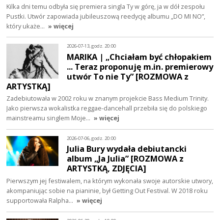
Kilka dni temu odbyła się premiera singla Ty w górę, ja w dół zespołu
Pustki. Utwór zapowiada jubileuszową reedycję albumu „DO MI NO”,
który ukaże…
» więcej
2026-07-13, godz. 20:00
MARIKA | „Chciałam być chłopakiem
... Teraz proponuję m.in. premierowy
utwór To nie Ty” [ROZMOWA z
ARTYSTKĄ]
Zadebiutowała w 2002 roku w znanym projekcie Bass Medium Trinity.
Jako pierwsza wokalistka reggae-dancehall przebiła się do polskiego
mainstreamu singlem Moje…
» więcej
2026-07-06, godz. 20:00
Julia Bury wydała debiutancki
album „Ja Julia” [ROZMOWA z
ARTYSTKĄ, ZDJĘCIA]
Pierwszym jej festiwalem, na którym wykonała swoje autorskie utwory,
akompaniując sobie na pianinie, był Getting Out Festival. W 2018 roku
supportowała Ralpha…
» więcej