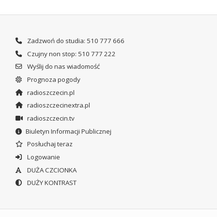
Zadzwoń do studia: 510 777 666
Czujny non stop: 510 777 222
Wyślij do nas wiadomość
Prognoza pogody
radioszczecin.pl
radioszczecinextra.pl
radioszczecin.tv
Biuletyn Informacji Publicznej
Posłuchaj teraz
Logowanie
DUŻA CZCIONKA
DUŻY KONTRAST