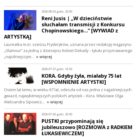
2026-08-03, godz. 20:00
Reni Jusis | „W dzieciństwie
słuchałam transmisji z Konkursu
Chopinowskiego…” [WYWIAD z
ARTYSTKĄ]
Laureatka m.in. sześciu Fryderyków, uznana przez redakcję magazynu
„Glamour” za jedną z dziesięciu Kobiet Dekady – tytułu przyznawanego
„najsilniejszym…
» więcej
2026-07-27, godz. 18:50
KORA. Gdyby żyła, miałaby 75 lat
[WSPOMNIENIE ARTYSTKI]
Osiem lat temu, w wieku 67 lat, odeszła od nas jedna z najjaśniejszych
gwiazd, najwybitniejszych polskich artystek – Kora. Właściwie Olga
Aleksandra Sipowicz…
» więcej
2026-07-20, godz. 20:00
PUSTKI przypominają się
jubileuszowo [ROZMOWA z RADKIEM
ŁUKASIEWICZEM]