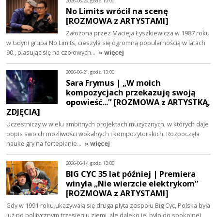
2026-06-29, godz. 19:00
No Limits wrócił na scenę
[ROZMOWA z ARTYSTAMI]
Założona przez Macieja Łyszkiewicza w 1987 roku
w Gdyni grupa No Limits, cieszyła się ogromną popularnością w latach
90., plasując się na czołowych…
» więcej
2026-06-21, godz. 13:00
Sara Frymus | „W moich
kompozycjach przekazuję swoją
opowieść...” [ROZMOWA z ARTYSTKĄ,
ZDJĘCIA]
Uczestniczy w wielu ambitnych projektach muzycznych, w których daje
popis swoich możliwości wokalnych i kompozytorskich. Rozpoczęła
naukę gry na fortepianie…
» więcej
2026-06-14, godz. 13:00
BIG CYC 35 lat później | Premiera
winyla „Nie wierzcie elektrykom”
[ROZMOWA z ARTYSTAMI]
Gdy w 1991 roku ukazywała się druga płyta zespołu Big Cyc, Polska była
już po politycznym trzęsieniu ziemi, ale daleko jej było do spokojnej