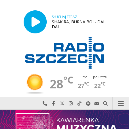
SŁUCHAJ TERAZ
SHAKIRA, BURNA BOI - DAI
DAI
°C
jutro
pojutrze
28
°C
°C
27
22
Najlepiej po prostu do nas zadzwoń
Odwiedź nas na Facebook-u
Odwiedź nas na X
Odwiedź nas na Instagram-ie
Odwiedź nas na TikTok-u
Szukaj nas na Spotify
Wyślij do nas w
Szukaj