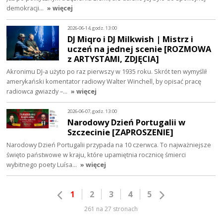
demokracji…
» więcej
2026-06-14, godz. 13:00
DJ Miqro i DJ Milkwish | Mistrz i
uczeń na jednej scenie [ROZMOWA
z ARTYSTAMI, ZDJĘCIA]
Akronimu DJ-a użyto po raz pierwszy w 1935 roku. Skrót ten wymyślił
amerykański komentator radiowy Walter Winchell, by opisać pracę
radiowca gwiazdy –…
» więcej
2026-06-07, godz. 13:00
Narodowy Dzień Portugalii w
Szczecinie [ZAPROSZENIE]
Narodowy Dzień Portugalii przypada na 10 czerwca. To najważniejsze
święto państwowe w kraju, które upamiętnia rocznicę śmierci
wybitnego poety Luísa…
» więcej
1
2
3
4
5
261 na 27 stronach