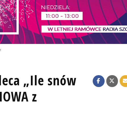
e
leca „Ile snów
MOWA z