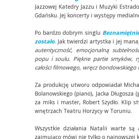
Jazzowej Katedry Jazzu i Muzyki Estra
Gdańsku. Jej koncerty i występy medialn
Po bardzo dobrym singlu
Beznamiętni
zostało
. Jak twierdzi artystka i jej ma
autentyczność, emocjonalną subtelnoś
popu i soulu. Piękne partie smyków, r
całości filmowego, wręcz bondowskiego 
Za produkcję utworu odpowiadał Michał
Bolanowskiego (piano), Jacka Długosza (
za miks i master, Robert Szydło. Klip
wnętrzach Teatru Horzycy w Toruniu.
Wszystkie działania Natalii warte s
zajmująco mówi nie tylko o najnowszej 