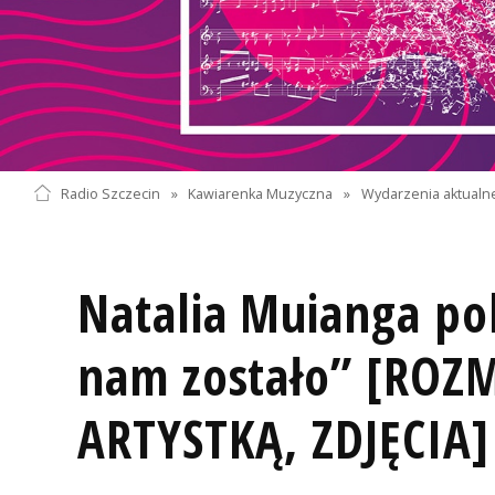
Radio Szczecin
»
Kawiarenka Muzyczna
»
Wydarzenia aktualn
Natalia Muianga po
nam zostało” [ROZ
ARTYSTKĄ, ZDJĘCIA]