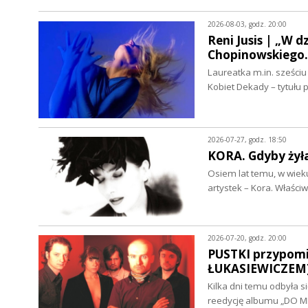
2026-08-03, godz. 20:00
Reni Jusis | „W 
Chopinowskiego
Laureatka m.in. sześci
Kobiet Dekady – tytułu
2026-07-27, godz. 18:50
KORA. Gdyby żył
Osiem lat temu, w wieku
artystek – Kora. Właśc
2026-07-20, godz. 20:00
PUSTKI przypomi
ŁUKASIEWICZEM
Kilka dni temu odbyła s
reedycję albumu „DO M