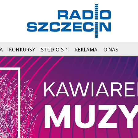
A
KONKURSY
STUDIO S-1
REKLAMA
O NAS