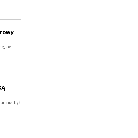
erowy
reggae-
KĄ,
aninie, był