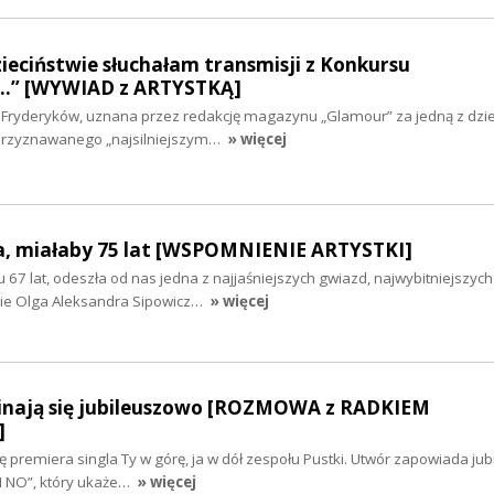
dzieciństwie słuchałam transmisji z Konkursu
…” [WYWIAD z ARTYSTKĄ]
u Fryderyków, uznana przez redakcję magazynu „Glamour” za jedną z dzie
 przyznawanego „najsilniejszym…
» więcej
a, miałaby 75 lat [WSPOMNIENIE ARTYSTKI]
 67 lat, odeszła od nas jedna z najjaśniejszych gwiazd, najwybitniejszych
iwie Olga Aleksandra Sipowicz…
» więcej
nają się jubileuszowo [ROZMOWA z RADKIEM
]
ię premiera singla Ty w górę, ja w dół zespołu Pustki. Utwór zapowiada ju
I NO”, który ukaże…
» więcej