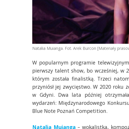
Natalia Muianga. Fot. Arek Burcon [Materiały pras
W popularnym programie telewizyjnym „T
pierwszy talent show, bo wcześniej, w
którym została finalistką. Trzeci nat
przyniósł jej zwycięstwo. W 2020 roku 
w Gdyni. Dwa lata później otrzymał
wydarzeń: Międzynarodowego Konkursu J
Blue Note Poznań Competition.
Natalia Muianga
– wokalistka, kompoz