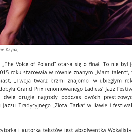
owe Kayax]
he Voice of Poland” otarła się o finał. To nie był j
 2015 roku starowała w równie znanym „Mam talent”,
omiast, „Twoja twarz brzmi znajomo” w ubiegłym ro
zdobyła Grand Prix renomowanego Ladiess' Jazz Festiv
a dwie drugie nagrody podczas dwóch prestiżowy
azzu Tradycyjnego „Złota Tarka” w Iławie i festiwa
ytorka i autorka tekstów jest absolwentką Wokalisty