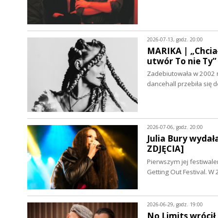
2026-07-13, godz. 20:00
MARIKA | „Chciał
utwór To nie T
Zadebiutowała w 2002 r
dancehall przebiła się
2026-07-06, godz. 20:00
Julia Bury wyda
ZDJĘCIA]
Pierwszym jej festiwale
Getting Out Festival. 
2026-06-29, godz. 19:00
No Limits wróci