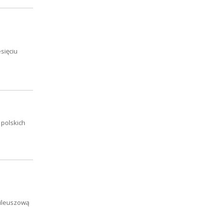
sięciu
 polskich
bileuszową