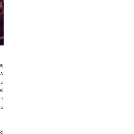
ej
 w
ku
al
ch
lu
ki