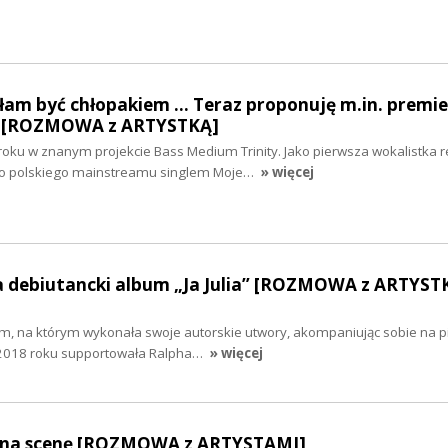
am być chłopakiem ... Teraz proponuję m.in. premi
y” [ROZMOWA z ARTYSTKĄ]
oku w znanym projekcie Bass Medium Trinity. Jako pierwsza wokalistka 
 do polskiego mainstreamu singlem Moje…
» więcej
ła debiutancki album „Ja Julia” [ROZMOWA z ARTYST
m, na którym wykonała swoje autorskie utwory, akompaniując sobie na pi
W 2018 roku supportowała Ralpha…
» więcej
ł na scenę [ROZMOWA z ARTYSTAMI]