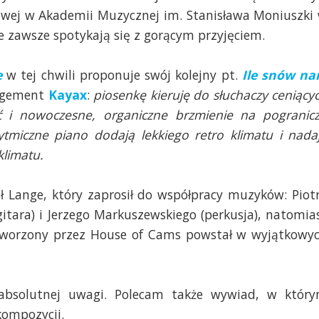
dowej w Akademii Muzycznej im. Stanisława Moniuszki
e zawsze spotykają się z gorącym przyjęciem.
e
w tej chwili proponuje swój kolejny pt.
Ile snów n
nagement
Kayax
:
piosenkę kieruję do słuchaczy ceniący
ć i nowoczesne, organiczne brzmienie na pogranic
ytmiczne piano dodają lekkiego retro klimatu i nada
klimatu.
 Lange, który zaprosił do współpracy muzyków: Piot
gitara) i Jerzego Markuszewskiego (perkusja), natomia
 stworzony przez House of Cams powstał w wyjątkowy
ą absolutnej uwagi. Polecam także wywiad, w któr
kompozycji.