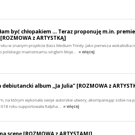
am być chłopakiem ... Teraz proponuję m.in. premi
y” [ROZMOWA z ARTYSTKĄ]
oku w znanym projekcie Bass Medium Trinity. Jako pierwsza wokalistka 
 do polskiego mainstreamu singlem Moje…
» więcej
ła debiutancki album „Ja Julia” [ROZMOWA z ARTYST
m, na którym wykonała swoje autorskie utwory, akompaniując sobie na pi
W 2018 roku supportowała Ralpha…
» więcej
ł na scenę [ROZMOWA z ARTYSTAMI]