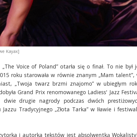
owe Kayax]
he Voice of Poland” otarła się o finał. To nie był j
 2015 roku starowała w równie znanym „Mam talent”,
omiast, „Twoja twarz brzmi znajomo” w ubiegłym ro
zdobyła Grand Prix renomowanego Ladiess' Jazz Festiv
a dwie drugie nagrody podczas dwóch prestiżowy
azzu Tradycyjnego „Złota Tarka” w Iławie i festiwa
ytorka i autorka tekstów jest absolwentką Wokalisty