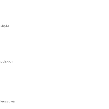
sięciu
 polskich
bileuszową