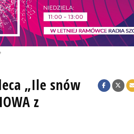
e
leca „Ile snów
MOWA z