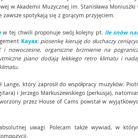
dowej w Akademii Muzycznej im. Stanisława Moniuszki
e zawsze spotykają się z gorącym przyjęciem.
e
w tej chwili proponuje swój kolejny pt.
Ile snów n
nagement
Kayax
:
piosenkę kieruję do słuchaczy ceniący
ć i nowoczesne, organiczne brzmienie na pogranic
ytmiczne piano dodają lekkiego retro klimatu i nada
klimatu.
 Lange, który zaprosił do współpracy muzyków: Piot
gitara) i Jerzego Markuszewskiego (perkusja), natomia
 stworzony przez House of Cams powstał w wyjątkowy
ą absolutnej uwagi. Polecam także wywiad, w któr
kompozycji.