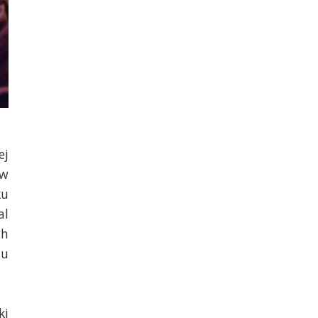
ej
 w
ku
al
ch
lu
ki