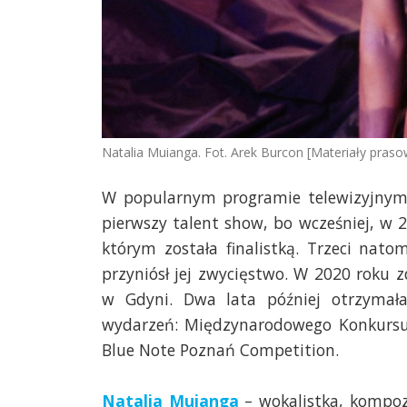
Natalia Muianga. Fot. Arek Burcon [Materiały pras
W popularnym programie telewizyjnym „T
pierwszy talent show, bo wcześniej, w
którym została finalistką. Trzeci nat
przyniósł jej zwycięstwo. W 2020 roku 
w Gdyni. Dwa lata później otrzymał
wydarzeń: Międzynarodowego Konkursu J
Blue Note Poznań Competition.
Natalia Muianga
– wokalistka, kompoz