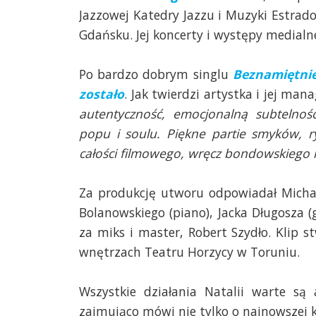
Jazzowej Katedry Jazzu i Muzyki Estra
Gdańsku. Jej koncerty i występy medialn
Po bardzo dobrym singlu
Beznamiętni
zostało
. Jak twierdzi artystka i jej ma
autentyczność, emocjonalną subtelnoś
popu i soulu. Piękne partie smyków, r
całości filmowego, wręcz bondowskiego 
Za produkcję utworu odpowiadał Michał
Bolanowskiego (piano), Jacka Długosza (
za miks i master, Robert Szydło. Klip
wnętrzach Teatru Horzycy w Toruniu.
Wszystkie działania Natalii warte s
zajmująco mówi nie tylko o najnowszej 