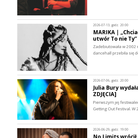
2026-07-13, godz. 20:00
MARIKA | „Chciał
utwór To nie T
Zadebiutowała w 2002 r
dancehall przebiła się
2026-07-06, godz. 20:00
Julia Bury wyda
ZDJĘCIA]
Pierwszym jej festiwale
Getting Out Festival. 
2026-06-29, godz. 19:00
No Limits wróci