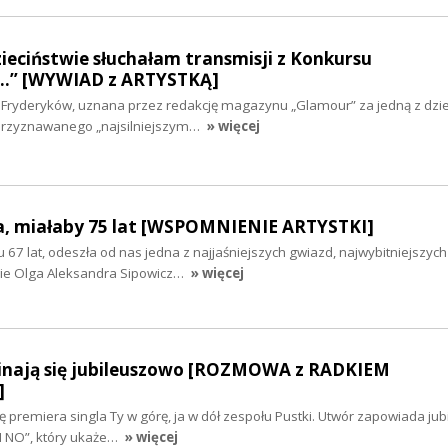
dzieciństwie słuchałam transmisji z Konkursu
…” [WYWIAD z ARTYSTKĄ]
u Fryderyków, uznana przez redakcję magazynu „Glamour” za jedną z dzie
 przyznawanego „najsilniejszym…
» więcej
a, miałaby 75 lat [WSPOMNIENIE ARTYSTKI]
 67 lat, odeszła od nas jedna z najjaśniejszych gwiazd, najwybitniejszych
iwie Olga Aleksandra Sipowicz…
» więcej
nają się jubileuszowo [ROZMOWA z RADKIEM
]
ię premiera singla Ty w górę, ja w dół zespołu Pustki. Utwór zapowiada ju
I NO”, który ukaże…
» więcej