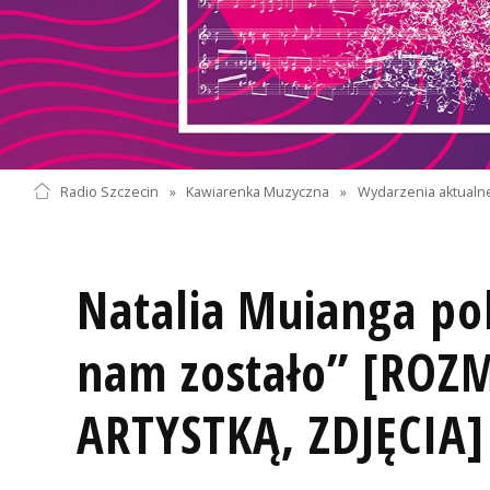
Radio Szczecin
»
Kawiarenka Muzyczna
»
Wydarzenia aktualn
Natalia Muianga po
nam zostało” [ROZ
ARTYSTKĄ, ZDJĘCIA]