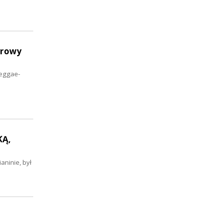
erowy
reggae-
KĄ,
aninie, był