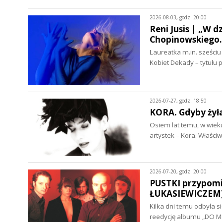
2026-08-03, godz. 20:00
Reni Jusis | „W 
Chopinowskiego
Laureatka m.in. sześci
Kobiet Dekady – tytułu
2026-07-27, godz. 18:50
KORA. Gdyby żył
Osiem lat temu, w wieku
artystek – Kora. Właśc
2026-07-20, godz. 20:00
PUSTKI przypomi
ŁUKASIEWICZEM
Kilka dni temu odbyła s
reedycję albumu „DO M