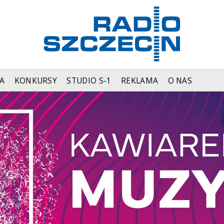
A
KONKURSY
STUDIO S-1
REKLAMA
O NAS