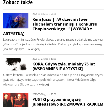
Zobacz także
2026-08-03, godz. 20:00
Reni Jusis | „W dzieciństwie
słuchałam transmisji z Konkursu
Chopinowskiego…” [WYWIAD z
ARTYSTKĄ]
Laureatka m.in. sześciu Fryderyków, uznana przez redakcję magazynu
„Glamour” za jedną z dziesięciu Kobiet Dekady – tytułu przyznawanego
„najsilniejszym…
» więcej
2026-07-27, godz. 18:50
KORA. Gdyby żyła, miałaby 75 lat
[WSPOMNIENIE ARTYSTKI]
Osiem lat temu, w wieku 67 lat, odeszła od nas jedna z najjaśniejszych
gwiazd, najwybitniejszych polskich artystek – Kora. Właściwie Olga
Aleksandra Sipowicz…
» więcej
2026-07-20, godz. 20:00
PUSTKI przypominają się
jubileuszowo [ROZMOWA z RADKIEM