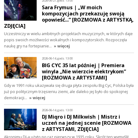
2026-06-21, godz. 13:00
Sara Frymus | „W moich
kompozycjach przekazuję swoją
opowieść...” [ROZMOWA z ARTYSTKĄ,
ZDJĘCIA]
Uczestniczy w wielu ambitnych projektach muzycznych, w których daje
popis swoich możliwości wokalnych i kompozytorskich. Rozpoczęła
naukę gry na fortepianie…
» więcej
2026-06-14, godz. 13:00
BIG CYC 35 lat później | Premiera
winyla „Nie wierzcie elektrykom”
[ROZMOWA z ARTYSTAMI]
Gdy w 1991 roku ukazywała się druga płyta zespołu Big Cyc, Polska była
już po politycznym trzęsieniu ziemi, ale daleko jej było do spokojnej
demokracji…
» więcej
2026-06-14, godz. 13:00
DJ Miqro i DJ Milkwish | Mistrz i
uczeń na jednej scenie [ROZMOWA
z ARTYSTAMI, ZDJĘCIA]
Akronimu DJ-a użyto po raz pierwszy w 1935 roku. Skrót ten wymyślił