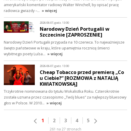
amerykański komentator radiowy Walter Winchell, by opisać pracę
radiowca gwiazdy –…
» więcej
2026-06-07, godz. 13:00
Narodowy Dzień Portugalii w
Szczecinie [ZAPROSZENIE]
Narodowy Dzień Portugalii przypada na 10 czerwca. To najważniejsze
święto państwowe w kraju, które upamiętnia rocznicę śmierci
wybitnego poety Luísa…
» więcej
2026-06-07, godz. 13:00
Cheap Tobacco przed premierą „Co
u Ciebie?” [ROZMOWA z NATALIĄ
KWIATKOWSKĄ]
Trzykrotnie nominowana do tytułu Wokalistka Roku. Czterokrotnie
została uznana przez czasopismo „Twój blues” za najlepszy bluesowy
głos w Polsce. W 2010…
» więcej
1
2
3
4
5
261 na 27 stronach