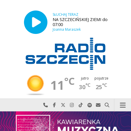
SŁUCHAJ TERAZ
NA SZCZECIŃSKIEJ ZIEMI do
07:00
Joanna Maraszek
°C
jutro
pojutrze
11
°C
°C
30
25
Najlepiej po prostu do nas zadzwoń
Odwiedź nas na Facebook-u
Odwiedź nas na X
Odwiedź nas na Instagram-ie
Odwiedź nas na TikTok-u
Szukaj nas na Spotify
Wyślij do nas w
Szukaj