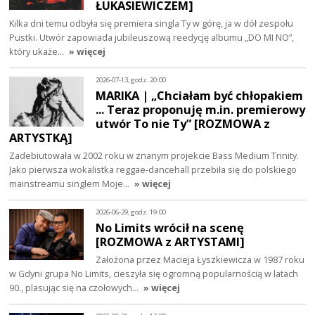
ŁUKASIEWICZEM]
Kilka dni temu odbyła się premiera singla Ty w górę, ja w dół zespołu
Pustki. Utwór zapowiada jubileuszową reedycję albumu „DO MI NO”,
który ukaże…
» więcej
2026-07-13, godz. 20:00
MARIKA | „Chciałam być chłopakiem
... Teraz proponuję m.in. premierowy
utwór To nie Ty” [ROZMOWA z
ARTYSTKĄ]
Zadebiutowała w 2002 roku w znanym projekcie Bass Medium Trinity.
Jako pierwsza wokalistka reggae-dancehall przebiła się do polskiego
mainstreamu singlem Moje…
» więcej
2026-06-29, godz. 19:00
No Limits wrócił na scenę
[ROZMOWA z ARTYSTAMI]
Założona przez Macieja Łyszkiewicza w 1987 roku
w Gdyni grupa No Limits, cieszyła się ogromną popularnością w latach
90., plasując się na czołowych…
» więcej