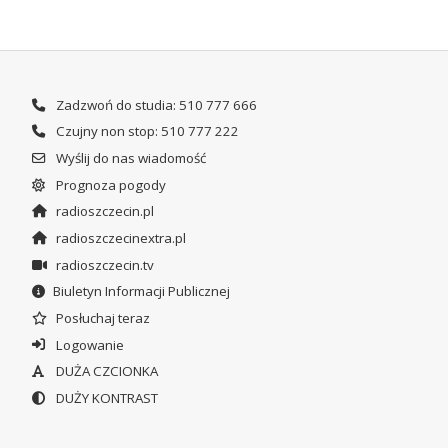
Zadzwoń do studia: 510 777 666
Czujny non stop: 510 777 222
Wyślij do nas wiadomość
Prognoza pogody
radioszczecin.pl
radioszczecinextra.pl
radioszczecin.tv
Biuletyn Informacji Publicznej
Posłuchaj teraz
Logowanie
DUŻA CZCIONKA
DUŻY KONTRAST