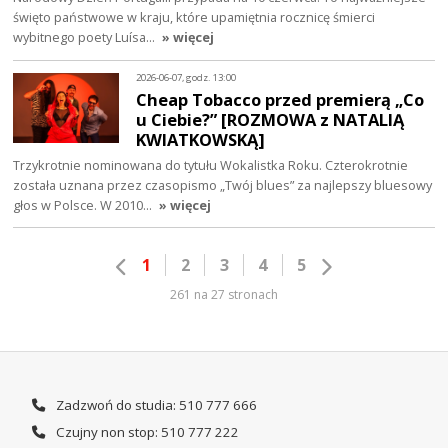
święto państwowe w kraju, które upamiętnia rocznicę śmierci
wybitnego poety Luísa…
» więcej
2026-06-07, godz. 13:00
Cheap Tobacco przed premierą „Co
u Ciebie?” [ROZMOWA z NATALIĄ
KWIATKOWSKĄ]
Trzykrotnie nominowana do tytułu Wokalistka Roku. Czterokrotnie
została uznana przez czasopismo „Twój blues” za najlepszy bluesowy
głos w Polsce. W 2010…
» więcej
1
2
3
4
5
261 na 27 stronach
Zadzwoń do studia: 510 777 666
Czujny non stop: 510 777 222