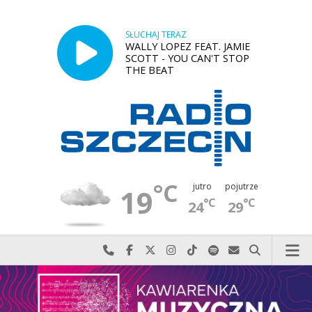
SŁUCHAJ TERAZ
WALLY LOPEZ FEAT. JAMIE
SCOTT - YOU CAN'T STOP
THE BEAT
°C
jutro
pojutrze
19
°C
°C
24
29
Najlepiej po prostu do nas zadzwoń
Odwiedź nas na Facebook-u
Odwiedź nas na X
Odwiedź nas na Instagram-ie
Odwiedź nas na TikTok-u
Szukaj nas na Spotify
Wyślij do nas w
Szukaj