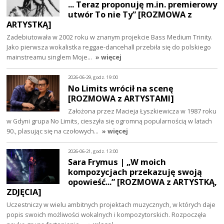
... Teraz proponuję m.in. premierowy
utwór To nie Ty” [ROZMOWA z
ARTYSTKĄ]
Zadebiutowała w 2002 roku w znanym projekcie Bass Medium Trinity.
Jako pierwsza wokalistka reggae-dancehall przebiła się do polskiego
mainstreamu singlem Moje…
» więcej
2026-06-29, godz. 19:00
No Limits wrócił na scenę
[ROZMOWA z ARTYSTAMI]
Założona przez Macieja Łyszkiewicza w 1987 roku
w Gdyni grupa No Limits, cieszyła się ogromną popularnością w latach
90., plasując się na czołowych…
» więcej
2026-06-21, godz. 13:00
Sara Frymus | „W moich
kompozycjach przekazuję swoją
opowieść...” [ROZMOWA z ARTYSTKĄ,
ZDJĘCIA]
Uczestniczy w wielu ambitnych projektach muzycznych, w których daje
popis swoich możliwości wokalnych i kompozytorskich. Rozpoczęła