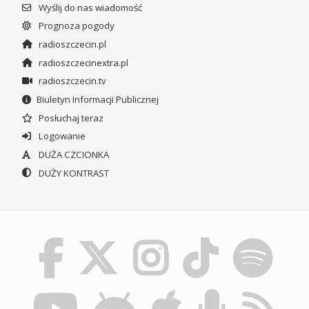
Wyślij do nas wiadomość
Prognoza pogody
radioszczecin.pl
radioszczecinextra.pl
radioszczecin.tv
Biuletyn Informacji Publicznej
Posłuchaj teraz
Logowanie
DUŻA CZCIONKA
DUŻY KONTRAST