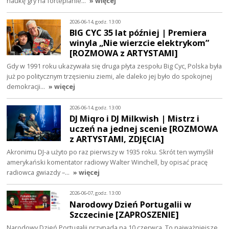
naukę gry na fortepianie…
» więcej
2026-06-14, godz. 13:00
BIG CYC 35 lat później | Premiera
winyla „Nie wierzcie elektrykom”
[ROZMOWA z ARTYSTAMI]
Gdy w 1991 roku ukazywała się druga płyta zespołu Big Cyc, Polska była
już po politycznym trzęsieniu ziemi, ale daleko jej było do spokojnej
demokracji…
» więcej
2026-06-14, godz. 13:00
DJ Miqro i DJ Milkwish | Mistrz i
uczeń na jednej scenie [ROZMOWA
z ARTYSTAMI, ZDJĘCIA]
Akronimu DJ-a użyto po raz pierwszy w 1935 roku. Skrót ten wymyślił
amerykański komentator radiowy Walter Winchell, by opisać pracę
radiowca gwiazdy –…
» więcej
2026-06-07, godz. 13:00
Narodowy Dzień Portugalii w
Szczecinie [ZAPROSZENIE]
Narodowy Dzień Portugalii przypada na 10 czerwca. To najważniejsze