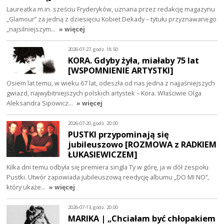
Laureatka m.in. sześciu Fryderyków, uznana przez redakcję magazynu
„Glamour” za jedną z dziesięciu Kobiet Dekady – tytułu przyznawanego
„najsilniejszym…
» więcej
2026-07-27, godz. 18:50
KORA. Gdyby żyła, miałaby 75 lat
[WSPOMNIENIE ARTYSTKI]
Osiem lat temu, w wieku 67 lat, odeszła od nas jedna z najjaśniejszych
gwiazd, najwybitniejszych polskich artystek – Kora. Właściwie Olga
Aleksandra Sipowicz…
» więcej
2026-07-20, godz. 20:00
PUSTKI przypominają się
jubileuszowo [ROZMOWA z RADKIEM
ŁUKASIEWICZEM]
Kilka dni temu odbyła się premiera singla Ty w górę, ja w dół zespołu
Pustki. Utwór zapowiada jubileuszową reedycję albumu „DO MI NO”,
który ukaże…
» więcej
2026-07-13, godz. 20:00
MARIKA | „Chciałam być chłopakiem