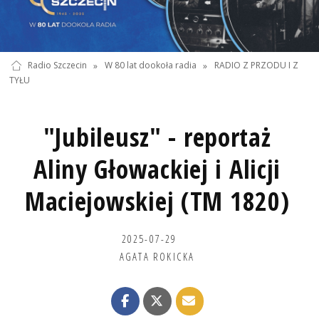
Radio Szczecin
»
W 80 lat dookoła radia
»
RADIO Z PRZODU I Z
TYŁU
"Jubileusz" - reportaż
Aliny Głowackiej i Alicji
Maciejowskiej (TM 1820)
2025-07-29
AGATA ROKICKA