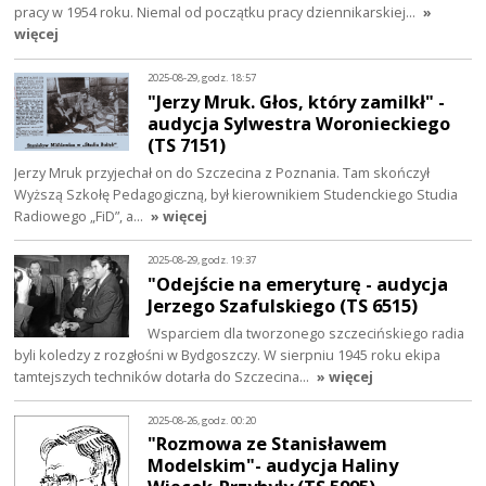
pracy w 1954 roku. Niemal od początku pracy dziennikarskiej…
»
więcej
2025-08-29, godz. 18:57
"Jerzy Mruk. Głos, który zamilkł" -
audycja Sylwestra Woronieckiego
(TS 7151)
Jerzy Mruk przyjechał on do Szczecina z Poznania. Tam skończył
Wyższą Szkołę Pedagogiczną, był kierownikiem Studenckiego Studia
Radiowego „FiD”, a…
» więcej
2025-08-29, godz. 19:37
"Odejście na emeryturę - audycja
Jerzego Szafulskiego (TS 6515)
Wsparciem dla tworzonego szczecińskiego radia
byli koledzy z rozgłośni w Bydgoszczy. W sierpniu 1945 roku ekipa
tamtejszych techników dotarła do Szczecina…
» więcej
2025-08-26, godz. 00:20
"Rozmowa ze Stanisławem
Modelskim"- audycja Haliny