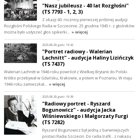
"Nasz jubileusz - 40 lat Rozgłośni"
(TS 7793 - 1, 2, 3)
Z okazji 40. rocznicy pierwszej próbnej audycji
Rozgłośni Polskiego Radia w Szczecinie. 25 grudnia 1945 r. z głośników
można było usłyszeć głos spikerki…
» więcej
2025-08-29, godz. 19:42
"Portret radiowy - Walerian
Lachnitt" - audycja Haliny Lizińczyk
(TS 7437)
Walerian Lachnitt w 1946 roku powrócił z Wielkiej Brytanii do Polski.
Krótko przebywał w Gdańsku, Krakowie, a potem w Poznaniu. W maju
1946 roku zamieszkał…
» więcej
2025-08-29, godz. 19:39
"Radiowy portret - Ryszard
Bogunowicz" - audycja Jacka
Wiśniewskiego i Małgorzaty Furgi
(TS 7282)
Ryszard Bogunowicz był jedną z barwniejszych
postaci Radia Szczecin. Do radia trafił... z nakazu