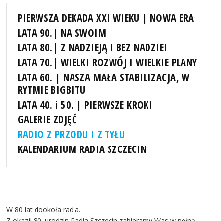
PIERWSZA DEKADA XXI WIEKU | NOWA ERA
LATA 90.| NA SWOIM
LATA 80.| Z NADZIEJĄ I BEZ NADZIEI
LATA 70.| WIELKI ROZWÓJ I WIELKIE PLANY
LATA 60. | NASZA MAŁA STABILIZACJA, W
RYTMIE BIGBITU
LATA 40. i 50. | PIERWSZE KROKI
GALERIE ZDJĘĆ
RADIO Z PRZODU I Z TYŁU
KALENDARIUM RADIA SZCZECIN
W 80 lat dookoła radia.
Z okazji 80. urodzin Radia Szczecin zabieramy Was w pełną