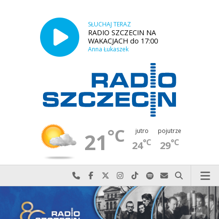
SŁUCHAJ TERAZ
RADIO SZCZECIN NA
WAKACJACH do 17:00
Anna Łukaszek
°C
jutro
pojutrze
21
°C
°C
24
29
Najlepiej po prostu do nas zadzwoń
Odwiedź nas na Facebook-u
Odwiedź nas na X
Odwiedź nas na Instagram-ie
Odwiedź nas na TikTok-u
Szukaj nas na Spotify
Wyślij do nas w
Szukaj