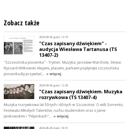
Zobacz także
2025-09-30, godz. 12:19
"Czas zapisany dźwiękiem" -
audycja Wiesława Tartanusa (TS
13407-2)
"Szczecińska piosenka" - Trymer. Muzyka: Jarosław Warchoła. Słowa:
Ryszard Witkowski Alejami, placami, parkami popłynęła szczecińska
piosenka.By przywitać…
» więcej
2025-09-30, godz. 12:28
"Czas zapisany dźwiękiem. Muzyka
rozrywkowa (TS 13407-4)
Muzyka rozrywkowa lat 50-tych i 60-tych w Szczecinie. O willi Sorrento,
Festiwalu Młodych Talentów, ruchu studenckim oraz o Janie
Janikowskim i "Filipinkach"…
» więcej
2025-08-29, godz. 19:31