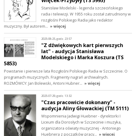
Więcek-Przybyły (TS 5995)
Stanisław Modelski - legenda szczecińskiego
radia i telewizji. W 1955 roku został zatrudniony w
rozgłośni Polskiego Radia jako redaktor
muzyczny. Był autorem…
» więcej
2025-08-25, godz. 23:57
"Z dźwiękowych kart pierwszych
lat" - audycja Stanisława
Modelskiego i Marka Koszura (TS
5853)
Powstanie i pierwsze lata Rozgłośni Polskiego Radia w Szczecinie. O
programach muzycznych. Fragmenty nagrań archiwalnych.
ROZMÓWCY: Jan Bolewski, Antoni Hubner…
» więcej
2025-07-29, godz. 13:32
"Czas pracowicie dokonany" -
audycja Aliny Głowackiej (TM 5111)
Wspomnienia Jadwigi Huebner - dyrektorki I
Liceum dla Dorosłych w Szczecinie i muzyka,
organizatora oświaty muzycznej - Antoniego
Huebnera z początków pracy…
» więcej