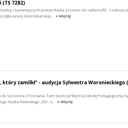
 (TS 7282)
edną z barwniejszych postaci Radia Szczecin. Do radia trafił... z nakazu 
oczątku pracy dziennikarskiej…
» więcej
s, który zamilkł" - audycja Sylwestra Woronieckiego 
on do Szczecina z Poznania. Tam skończył Wyższą Szkołę Pedagogiczną, by
ego Studia Radiowego „FiD”, a…
» więcej