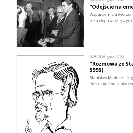
"Odejście na eme
Wsparciem dla tworzone
roku ekipa tamtejszych
2025-08-26, godz. 00:20
"Rozmowa ze Sta
5995)
Stanisław Modelski - leg
Polskiego Radia jako r