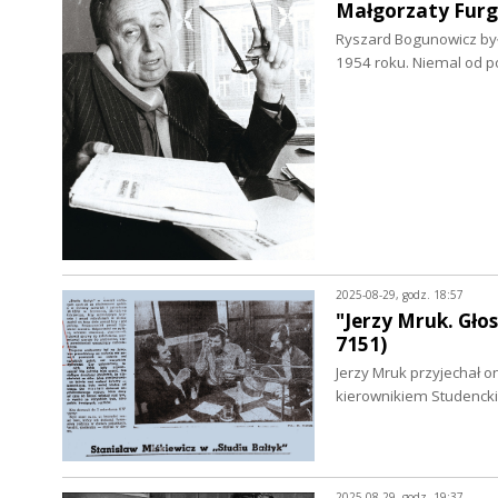
Małgorzaty Furgi
Ryszard Bogunowicz był j
1954 roku. Niemal od p
2025-08-29, godz. 18:57
"Jerzy Mruk. Gło
7151)
Jerzy Mruk przyjechał 
kierownikiem Studencki
2025-08-29, godz. 19:37