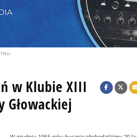
 TYŁU
 w Klubie XIII
y Głowackiej
W grudniu 1965 roku hucznie obchodziliśmy 20 la