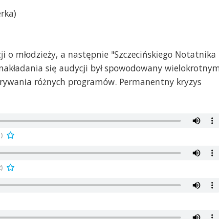
erka)
i o młodzieży, a następnie "Szczecińskiego Notatnika
nakładania się audycji był spowodowany wielokrotny
grywania różnych programów. Permanentny kryzys
)
)