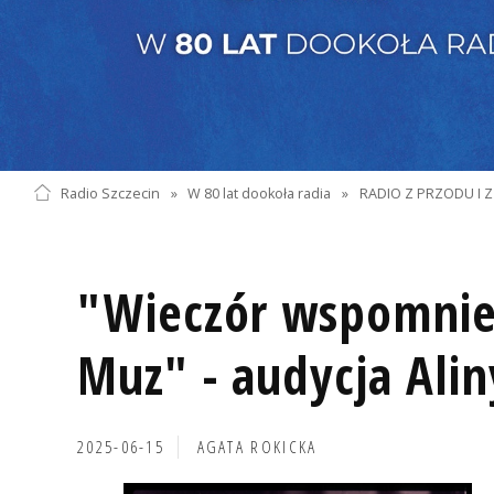
Radio Szczecin
»
W 80 lat dookoła radia
»
RADIO Z PRZODU I Z
"Wieczór wspomnień
Muz" - audycja Alin
2025-06-15
AGATA ROKICKA