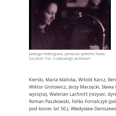
Jadwiga Helbingowa, pierwsza spikerka Radia
Szczecin. Fot. z radiowego archiwum
Kierski, Maria Malicka, Witold Karcz, B
Wiktor Grotowicz, Jerzy Marzęcki, Sława
wycięta), Walerian Lachnitt (reżyser, dyr
Roman Paszkowski, Feliks Fornalczyk (pols
pod koniec lat 50.), Władysław Daniszews