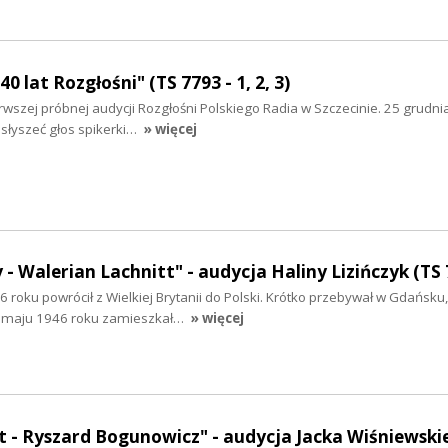
40 lat Rozgłośni" (TS 7793 - 1, 2, 3)
erwszej próbnej audycji Rozgłośni Polskiego Radia w Szczecinie. 25 grudnia
słyszeć głos spikerki…
» więcej
 - Walerian Lachnitt" - audycja Haliny Lizińczyk (TS 
6 roku powrócił z Wielkiej Brytanii do Polski. Krótko przebywał w Gdańsku
 maju 1946 roku zamieszkał…
» więcej
 - Ryszard Bogunowicz" - audycja Jacka Wiśniewskie