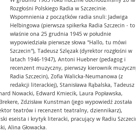
Rozgłośni Polskiego Radia w Szczecinie.
Wspomnienia z początków radia snuli: Jadwiga
Helbingowa (pierwsza spikerka Radia Szczecin - to
właśnie ona 25 grudnia 1945 w południe
wypowiedziała pierwsze słowa "Hallo, tu mówi
Szczecin"), Tadeusz Szlęzak (dyrektor rozgłośni w
latach 1946-1947), Antoni Huebner (pedagog i
recenzent muzyczny, pierwszy kierownik muzyczn
Radia Szczecin), Zofia Walicka-Neumanowa (z
redakcji literackiej), Stanisława Rąbalska, Tadeusz
ernard Nowacki, Edward Kmiecik, Laura Popławska,
 Brekere, Zdzisław Kunstman (jego wypowiedź została
ektor teatrów i recenzent teatralny, dziennikarz),
ki eseista i krytyk literacki, pracujący w Radiu Szczeci
ki, Alina Głowacka.