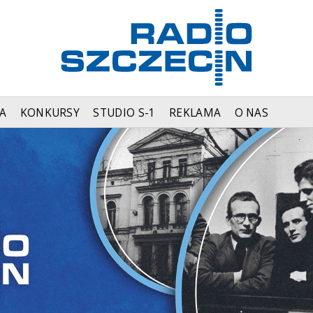
A
KONKURSY
STUDIO S-1
REKLAMA
O NAS