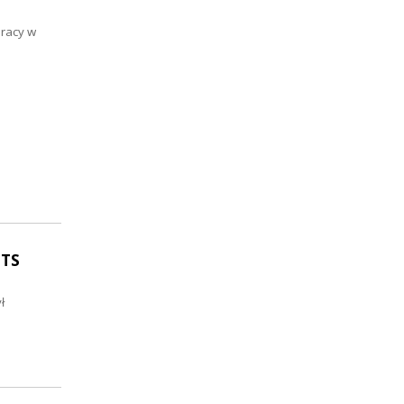
pracy w
(TS
ł