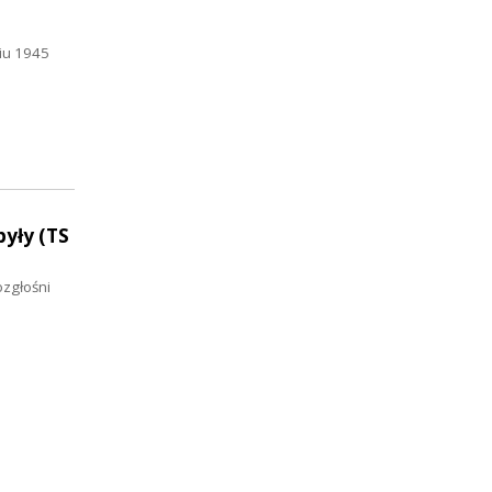
iu 1945
yły (TS
ozgłośni