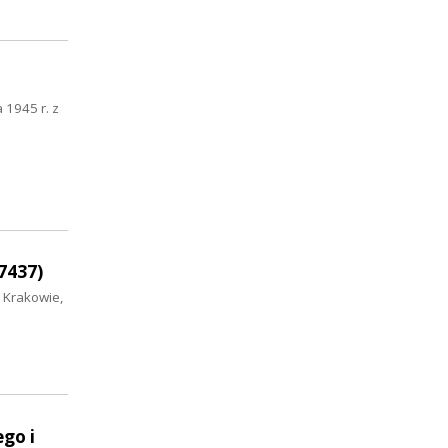
 1945 r. z
7437)
, Krakowie,
go i