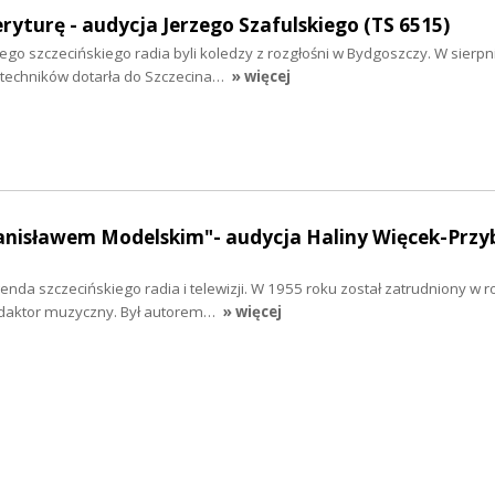
ryturę - audycja Jerzego Szafulskiego (TS 6515)
go szczecińskiego radia byli koledzy z rozgłośni w Bydgoszczy. W sierpn
 techników dotarła do Szczecina…
» więcej
nisławem Modelskim"- audycja Haliny Więcek-Przyb
enda szczecińskiego radia i telewizji. W 1955 roku został zatrudniony w r
edaktor muzyczny. Był autorem…
» więcej