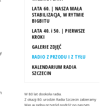
LATA 60. | NASZA MAŁA
STABILIZACJA, W RYTMIE
BIGBITU
LATA 40. i 50. | PIERWSZE
KROKI
GALERIE ZDJĘĆ
y
RADIO Z PRZODU I Z TYŁU
KALENDARIUM RADIA
SZCZECIN
n
W 80 lat dookoła radia.
Z okazji 80. urodzin Radia Szczecin zabieramy
Was w pełną przygód podróż po naszym