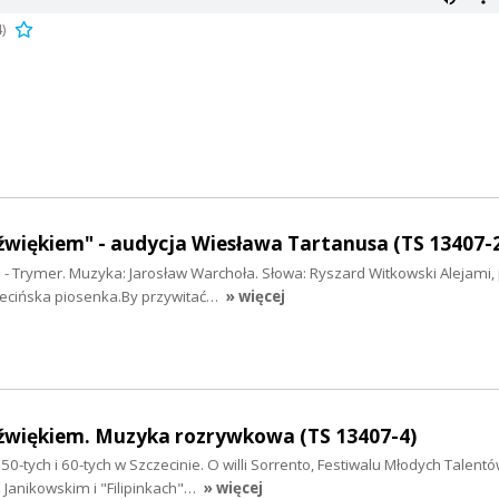
)
źwiękiem" - audycja Wiesława Tartanusa (TS 13407-
- Trymer. Muzyka: Jarosław Warchoła. Słowa: Ryszard Witkowski Alejami,
ecińska piosenka.By przywitać…
» więcej
dźwiękiem. Muzyka rozrywkowa (TS 13407-4)
0-tych i 60-tych w Szczecinie. O willi Sorrento, Festiwalu Młodych Talentó
 Janikowskim i "Filipinkach"…
» więcej