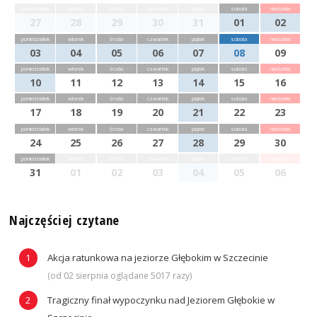
poniedziałek
wtorek
środa
czwartek
piątek
sobota
niedziela
27
28
29
30
31
01
02
poniedziałek
wtorek
środa
czwartek
piątek
sobota
niedziela
03
04
05
06
07
08
09
poniedziałek
wtorek
środa
czwartek
piątek
sobota
niedziela
10
11
12
13
14
15
16
poniedziałek
wtorek
środa
czwartek
piątek
sobota
niedziela
17
18
19
20
21
22
23
poniedziałek
wtorek
środa
czwartek
piątek
sobota
niedziela
24
25
26
27
28
29
30
poniedziałek
wtorek
środa
czwartek
piątek
sobota
niedziela
31
01
02
03
04
05
06
Najczęściej czytane
Akcja ratunkowa na jeziorze Głębokim w Szczecinie
(od 02 sierpnia oglądane 5017 razy)
Tragiczny finał wypoczynku nad Jeziorem Głębokie w