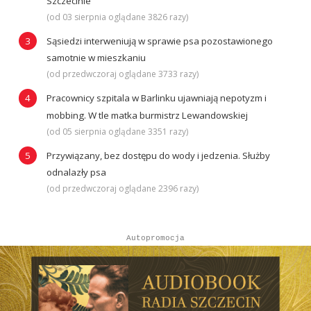
Szczecinie
(od 03 sierpnia oglądane 3826 razy)
Sąsiedzi interweniują w sprawie psa pozostawionego
samotnie w mieszkaniu
(od przedwczoraj oglądane 3733 razy)
Pracownicy szpitala w Barlinku ujawniają nepotyzm i
mobbing. W tle matka burmistrz Lewandowskiej
(od 05 sierpnia oglądane 3351 razy)
Przywiązany, bez dostępu do wody i jedzenia. Służby
odnalazły psa
(od przedwczoraj oglądane 2396 razy)
Autopromocja