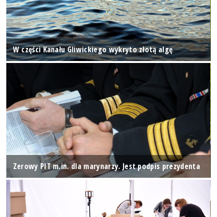
W części Kanału Gliwickiego wykryto złotą algę
Zerowy PIT m.in. dla marynarzy. Jest podpis prezydenta