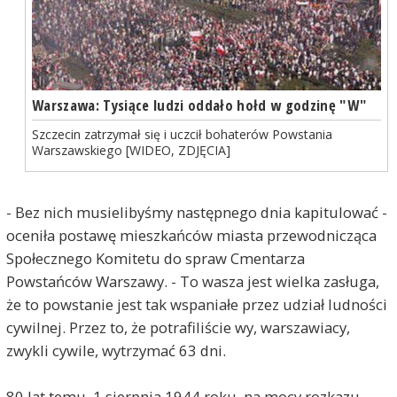
Warszawa: Tysiące ludzi oddało hołd w godzinę "W"
Szczecin zatrzymał się i uczcił bohaterów Powstania
Warszawskiego [WIDEO, ZDJĘCIA]
- Bez nich musielibyśmy następnego dnia kapitulować -
oceniła postawę mieszkańców miasta przewodnicząca
Społecznego Komitetu do spraw Cmentarza
Powstańców Warszawy. - To wasza jest wielka zasługa,
że to powstanie jest tak wspaniałe przez udział ludności
cywilnej. Przez to, że potrafiliście wy, warszawiacy,
zwykli cywile, wytrzymać 63 dni.
80 lat temu, 1 sierpnia 1944 roku, na mocy rozkazu