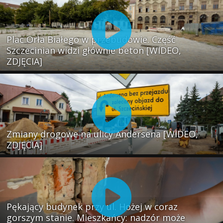
Plac Orła Białego w przebudowie. Część
Szczecinian widzi głównie beton [WIDEO,
ZDJĘCIA]
Zmiany drogowe na ulicy Andersena [WIDEO,
ZDJĘCIA]
Pękający budynek przy ul. Hożej w coraz
gorszym stanie. Mieszkańcy: nadzór może