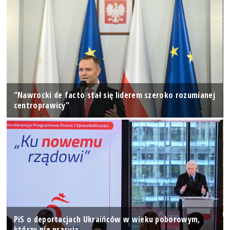
"Nawrocki de facto stał się liderem szeroko rozumianej
centroprawicy"
PiS o deportacjach Ukraińców w wieku poborowym,
którzy nie pracują