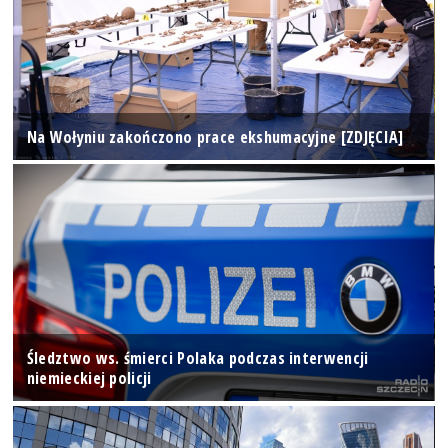
Na Wołyniu zakończono prace ekshumacyjne [ZDJĘCIA]
Śledztwo ws. śmierci Polaka podczas interwencji
niemieckiej policji