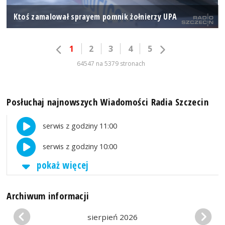
Ktoś zamalował sprayem pomnik żołnierzy UPA
1
2
3
4
5
64547 na 5379 stronach
Posłuchaj najnowszych Wiadomości Radia Szczecin
serwis z godziny 11:00
serwis z godziny 10:00
pokaż więcej
Archiwum informacji
sierpień 2026