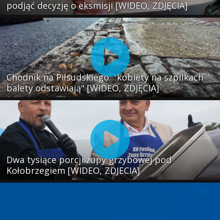
podjąć decyzję o eksmisji [WIDEO, ZDJĘCIA]
Chodnik na Piłsudskiego: "kobiety na szpilkach
balety odstawiają" [WIDEO, ZDJĘCIA]
Dwa tysiące porcji zupy grzybowej pod
Kołobrzegiem [WIDEO, ZDJECIA]