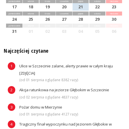
poniedziałek
wtorek
środa
czwartek
piątek
sobota
niedziela
17
18
19
20
21
22
23
poniedziałek
wtorek
środa
czwartek
piątek
sobota
niedziela
24
25
26
27
28
29
30
poniedziałek
wtorek
środa
czwartek
piątek
sobota
niedziela
31
01
02
03
04
05
06
Najczęściej czytane
Ulice w Szczecinie zalane, alerty prawie w całym kraju
[ZDJĘCIA]
(od 01 sierpnia oglądane 8382 razy)
Akcja ratunkowa na jeziorze Głębokim w Szczecinie
(od 02 sierpnia oglądane 4837 razy)
Pożar domu w Mierzynie
(od 01 sierpnia oglądane 4127 razy)
Tragiczny finał wypoczynku nad Jeziorem Głębokie w