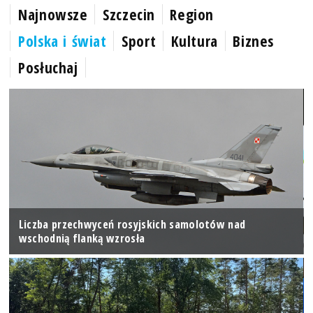
Najnowsze
Szczecin
Region
Polska i świat
Sport
Kultura
Biznes
Posłuchaj
Liczba przechwyceń rosyjskich samolotów nad
wschodnią flanką wzrosła