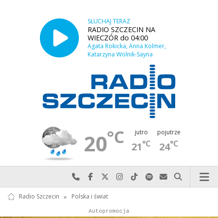
SŁUCHAJ TERAZ
RADIO SZCZECIN NA
WIECZÓR do 04:00
Agata Rokicka, Anna Kolmer,
Katarzyna Wolnik-Sayna
°C
jutro
pojutrze
20
°C
°C
21
24
Najlepiej po prostu do nas zadzwoń
Odwiedź nas na Facebook-u
Odwiedź nas na X
Odwiedź nas na Instagram-ie
Odwiedź nas na TikTok-u
Szukaj nas na Spotify
Wyślij do nas w
Szukaj
Radio Szczecin
»
Polska i świat
Autopromocja
Autopromocja