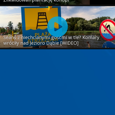
Seans z niechcianymi gośćmi w tle? Komary
wróciły nad Jezioro Dąbie [WIDEO]