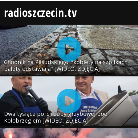
radioszczecin.tv
Chodnik na Piłsudskiego: "kobiety na szpilkach
balety odstawiają" [WIDEO, ZDJĘCIA]
Dwa tysiące porcji zupy grzybowej pod
Kołobrzegiem [WIDEO, ZDJECIA]