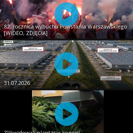
82. rocznica wybuchu Powstania Warszawskiego
[WIDEO, ZDJĘCIA]
31.07.2026
Zlikwidowali plantację konopi