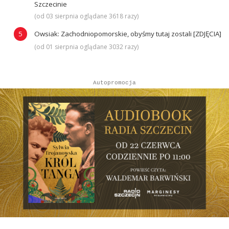
Szczecinie
(od 03 sierpnia oglądane 3618 razy)
Owsiak: Zachodniopomorskie, obyśmy tutaj zostali [ZDJĘCIA]
(od 01 sierpnia oglądane 3032 razy)
Autopromocja