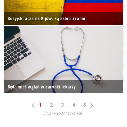
Rosyjski atak na Kijów. Są zabici i ranni
Będą mieć wgląd w zarobki lekarzy
1
2
3
4
5
64521 na 5377 stronach