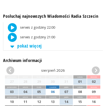
Posłuchaj najnowszych Wiadomości Radia Szczecin
serwis z godziny 22:00
serwis z godziny 21:00
pokaż więcej
Archiwum informacji
sierpień 2026
poniedziałek
wtorek
środa
czwartek
piątek
sobota
niedziela
27
28
29
30
31
01
02
poniedziałek
wtorek
środa
czwartek
piątek
sobota
niedziela
03
04
05
06
07
08
09
poniedziałek
wtorek
środa
czwartek
piątek
sobota
niedziela
10
11
12
13
14
15
16