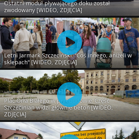
Ostatni moduł pływającego doku został
zwodowany [WIDEO, ZDJĘCIA]
Letni Jarmark Szczeciński. "Coś innego, aniżeli w
sklepach" [WIDEO, ZDJĘCIA]
Plac Orła Białego w przebudowie. Część
Szczecinian widzi głównie beton [WIDEO,
ZDJĘCIA]