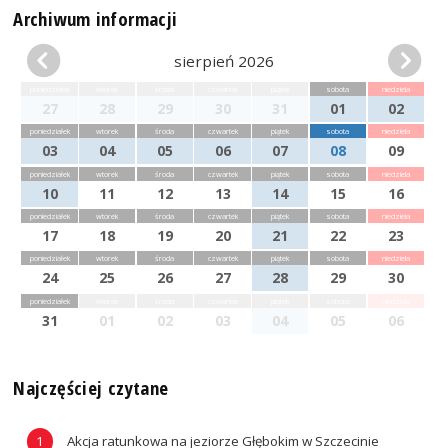
Archiwum informacji
sierpień 2026
poniedziałek
wtorek
środa
czwartek
piątek
sobota
niedziela
27
28
29
30
31
01
02
poniedziałek
wtorek
środa
czwartek
piątek
sobota
niedziela
03
04
05
06
07
08
09
poniedziałek
wtorek
środa
czwartek
piątek
sobota
niedziela
10
11
12
13
14
15
16
poniedziałek
wtorek
środa
czwartek
piątek
sobota
niedziela
17
18
19
20
21
22
23
poniedziałek
wtorek
środa
czwartek
piątek
sobota
niedziela
24
25
26
27
28
29
30
poniedziałek
wtorek
środa
czwartek
piątek
sobota
niedziela
31
01
02
03
04
05
06
Najczęściej czytane
Akcja ratunkowa na jeziorze Głębokim w Szczecinie