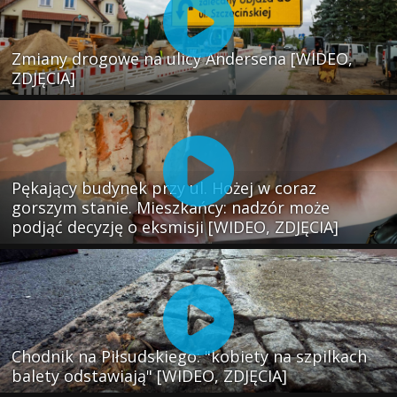
Zmiany drogowe na ulicy Andersena [WIDEO,
ZDJĘCIA]
Pękający budynek przy ul. Hożej w coraz
gorszym stanie. Mieszkańcy: nadzór może
podjąć decyzję o eksmisji [WIDEO, ZDJĘCIA]
Chodnik na Piłsudskiego: "kobiety na szpilkach
balety odstawiają" [WIDEO, ZDJĘCIA]