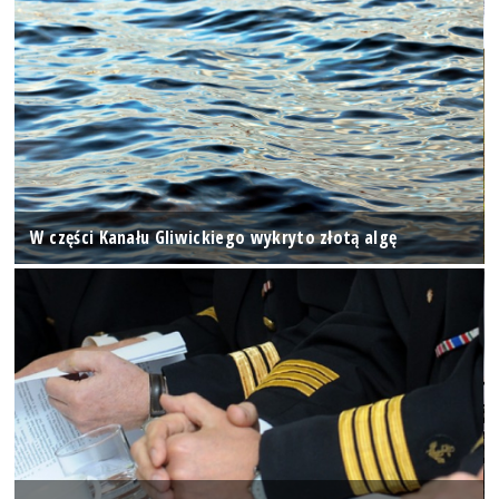
W części Kanału Gliwickiego wykryto złotą algę