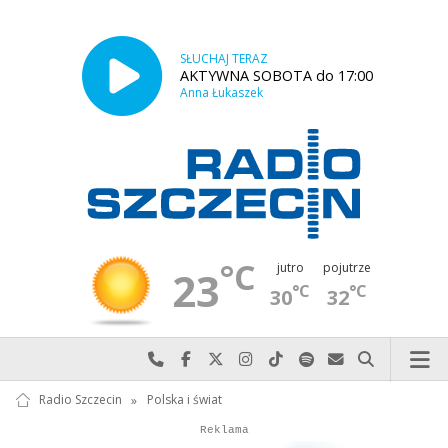
SŁUCHAJ TERAZ
AKTYWNA SOBOTA do 17:00
Anna Łukaszek
°C
jutro
pojutrze
23
°C
°C
30
32
Najlepiej po prostu do nas zadzwoń
Odwiedź nas na Facebook-u
Odwiedź nas na X
Odwiedź nas na Instagram-ie
Odwiedź nas na TikTok-u
Szukaj nas na Spotify
Wyślij do nas w
Szukaj
Radio Szczecin
»
Polska i świat
Autopromocja
Reklama