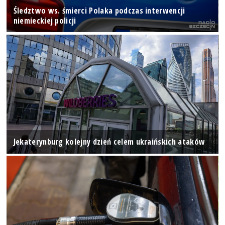
Śledztwo ws. śmierci Polaka podczas interwencji
niemieckiej policji
Jekaterynburg kolejny dzień celem ukraińskich ataków