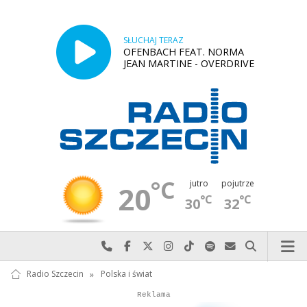
SŁUCHAJ TERAZ
OFENBACH FEAT. NORMA
JEAN MARTINE - OVERDRIVE
°C
jutro
pojutrze
20
°C
°C
30
32
Najlepiej po prostu do nas zadzwoń
Odwiedź nas na Facebook-u
Odwiedź nas na X
Odwiedź nas na Instagram-ie
Odwiedź nas na TikTok-u
Szukaj nas na Spotify
Wyślij do nas w
Szukaj
Radio Szczecin
»
Polska i świat
Autopromocja
Autopromocja
Reklama