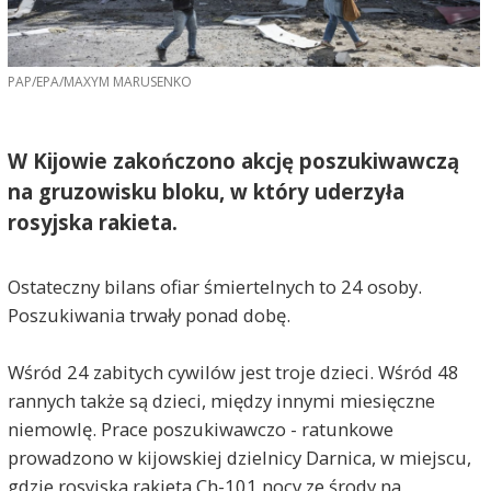
PAP/EPA/MAXYM MARUSENKO
W Kijowie zakończono akcję poszukiwawczą
na gruzowisku bloku, w który uderzyła
rosyjska rakieta.
Ostateczny bilans ofiar śmiertelnych to 24 osoby.
Poszukiwania trwały ponad dobę.
Wśród 24 zabitych cywilów jest troje dzieci. Wśród 48
rannych także są dzieci, między innymi miesięczne
niemowlę. Prace poszukiwawczo - ratunkowe
prowadzono w kijowskiej dzielnicy Darnica, w miejscu,
gdzie rosyjska rakieta Ch-101 nocy ze środy na