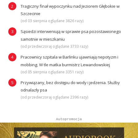
Tragiczny finał wypoczynku nad Jeziorem Głębokie w
Szczecinie
(od 03 sierpnia oglądane 3826 razy)
Sąsiedzi interweniują w sprawie psa pozostawionego
samotnie w mieszkaniu
(od przedwczoraj oglądane 3733 razy)
Pracownicy szpitala w Barlinku ujawniają nepotyzm i
mobbing. W tle matka burmistrz Lewandowskiej
(od 05 sierpnia oglądane 3351 razy)
Przywiązany, bez dostępu do wody i jedzenia. Służby
odnalazły psa
(od przedwczoraj oglądane 2396 razy)
Autopromocja