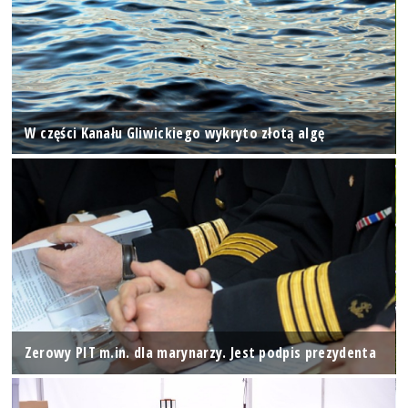
W części Kanału Gliwickiego wykryto złotą algę
Zerowy PIT m.in. dla marynarzy. Jest podpis prezydenta