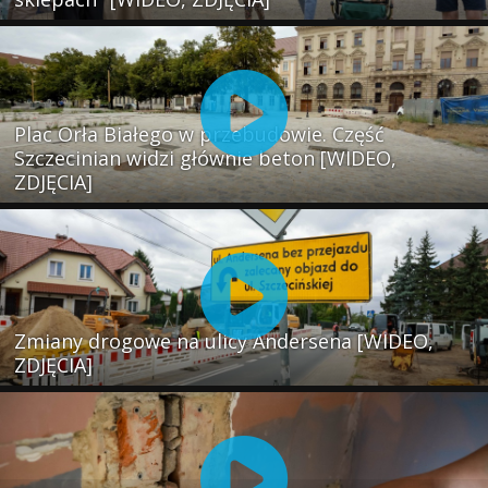
Plac Orła Białego w przebudowie. Część
Szczecinian widzi głównie beton [WIDEO,
ZDJĘCIA]
Zmiany drogowe na ulicy Andersena [WIDEO,
ZDJĘCIA]