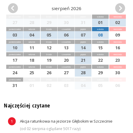
sierpień 2026
poniedziałek
wtorek
środa
czwartek
piątek
sobota
niedziela
27
28
29
30
31
01
02
poniedziałek
wtorek
środa
czwartek
piątek
sobota
niedziela
03
04
05
06
07
08
09
poniedziałek
wtorek
środa
czwartek
piątek
sobota
niedziela
10
11
12
13
14
15
16
poniedziałek
wtorek
środa
czwartek
piątek
sobota
niedziela
17
18
19
20
21
22
23
poniedziałek
wtorek
środa
czwartek
piątek
sobota
niedziela
24
25
26
27
28
29
30
poniedziałek
wtorek
środa
czwartek
piątek
sobota
niedziela
31
01
02
03
04
05
06
Najczęściej czytane
Akcja ratunkowa na jeziorze Głębokim w Szczecinie
(od 02 sierpnia oglądane 5017 razy)