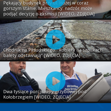
Pękający budynek przy ul. Hożej w coraz
gorszym stanie. Mieszkańcy: nadzór może
podjąć decyzję o eksmisji [WIDEO, ZDJĘCIA]
Chodnik na Piłsudskiego: "kobiety na szpilkach
balety odstawiają" [WIDEO, ZDJĘCIA]
Dwa tysiące porcji zupy grzybowej pod
Kołobrzegiem [WIDEO, ZDJECIA]