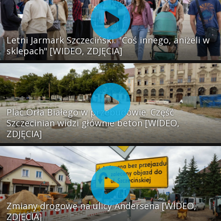
Letni Jarmark Szczeciński. "Coś innego, aniżeli w
sklepach" [WIDEO, ZDJĘCIA]
Plac Orła Białego w przebudowie. Część
Szczecinian widzi głównie beton [WIDEO,
ZDJĘCIA]
Zmiany drogowe na ulicy Andersena [WIDEO,
ZDJĘCIA]