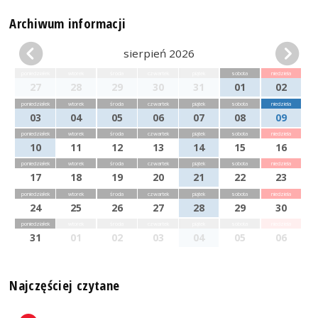
Archiwum informacji
sierpień 2026
poniedziałek
wtorek
środa
czwartek
piątek
sobota
niedziela
27
28
29
30
31
01
02
poniedziałek
wtorek
środa
czwartek
piątek
sobota
niedziela
03
04
05
06
07
08
09
poniedziałek
wtorek
środa
czwartek
piątek
sobota
niedziela
10
11
12
13
14
15
16
poniedziałek
wtorek
środa
czwartek
piątek
sobota
niedziela
17
18
19
20
21
22
23
poniedziałek
wtorek
środa
czwartek
piątek
sobota
niedziela
24
25
26
27
28
29
30
poniedziałek
wtorek
środa
czwartek
piątek
sobota
niedziela
31
01
02
03
04
05
06
Najczęściej czytane