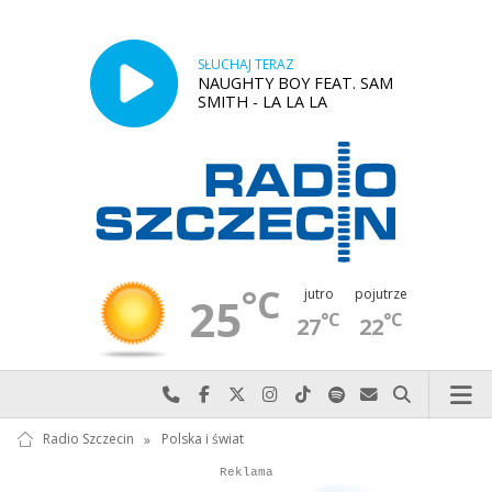
SŁUCHAJ TERAZ
NAUGHTY BOY FEAT. SAM
SMITH - LA LA LA
°C
jutro
pojutrze
25
°C
°C
27
22
Najlepiej po prostu do nas zadzwoń
Odwiedź nas na Facebook-u
Odwiedź nas na X
Odwiedź nas na Instagram-ie
Odwiedź nas na TikTok-u
Szukaj nas na Spotify
Wyślij do nas w
Szukaj
Radio Szczecin
»
Polska i świat
Autopromocja
Reklama