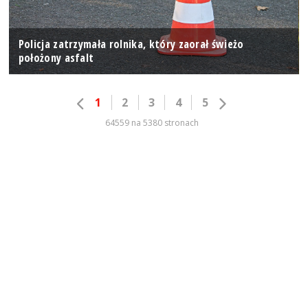
Policja zatrzymała rolnika, który zaorał świeżo
położony asfalt
1
2
3
4
5
64559 na 5380 stronach