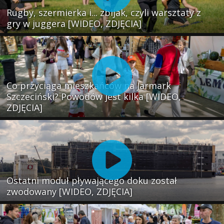
Rugby, szermierka i... zbijak, czyli warsztaty z
gry w juggera [WIDEO, ZDJĘCIA]
Co przyciąga mieszkańców na Jarmark
Szczeciński? Powodów jest kilka [WIDEO,
ZDJĘCIA]
Ostatni moduł pływającego doku został
zwodowany [WIDEO, ZDJĘCIA]