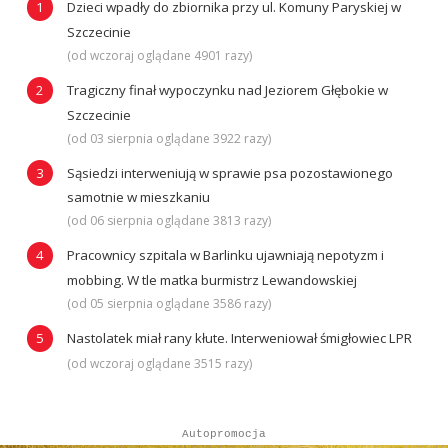
Dzieci wpadły do zbiornika przy ul. Komuny Paryskiej w
Szczecinie
(od wczoraj oglądane 4901 razy)
Tragiczny finał wypoczynku nad Jeziorem Głębokie w
Szczecinie
(od 03 sierpnia oglądane 3922 razy)
Sąsiedzi interweniują w sprawie psa pozostawionego
samotnie w mieszkaniu
(od 06 sierpnia oglądane 3813 razy)
Pracownicy szpitala w Barlinku ujawniają nepotyzm i
mobbing. W tle matka burmistrz Lewandowskiej
(od 05 sierpnia oglądane 3586 razy)
Nastolatek miał rany kłute. Interweniował śmigłowiec LPR
(od wczoraj oglądane 3515 razy)
Autopromocja