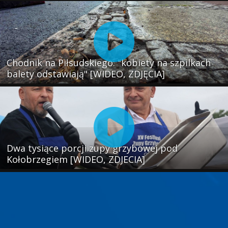
Chodnik na Piłsudskiego: "kobiety na szpilkach
balety odstawiają" [WIDEO, ZDJĘCIA]
Dwa tysiące porcji zupy grzybowej pod
Kołobrzegiem [WIDEO, ZDJECIA]