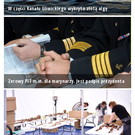
W części Kanału Gliwickiego wykryto złotą algę
Zerowy PIT m.in. dla marynarzy. Jest podpis prezydenta