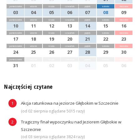
poniedziałek
wtorek
środa
czwartek
piątek
sobota
niedziela
03
04
05
06
07
08
09
poniedziałek
wtorek
środa
czwartek
piątek
sobota
niedziela
10
11
12
13
14
15
16
poniedziałek
wtorek
środa
czwartek
piątek
sobota
niedziela
17
18
19
20
21
22
23
poniedziałek
wtorek
środa
czwartek
piątek
sobota
niedziela
24
25
26
27
28
29
30
poniedziałek
wtorek
środa
czwartek
piątek
sobota
niedziela
31
01
02
03
04
05
06
Najczęściej czytane
Akcja ratunkowa na jeziorze Głębokim w Szczecinie
(od 02 sierpnia oglądane 5015 razy)
Tragiczny finał wypoczynku nad Jeziorem Głębokie w
Szczecinie
(od 03 sierpnia oglądane 3824 razy)