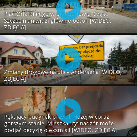
Plac Orła Białego w przebudowie. Część
Szczecinian widzi głównie beton [WIDEO,
ZDJĘCIA]
Zmiany drogowe na ulicy Andersena [WIDEO,
ZDJĘCIA]
Pękający budynek przy ul. Hożej w coraz
gorszym stanie. Mieszkańcy: nadzór może
podjąć decyzję o eksmisji [WIDEO, ZDJĘCIA]