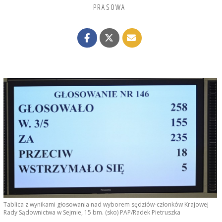
PRASOWA
Tablica z wynikami głosowania nad wyborem sędziów-członków Krajowej
Rady Sądownictwa w Sejmie, 15 bm. (sko) PAP/Radek Pietruszka