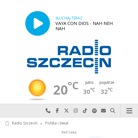
SŁUCHAJ TERAZ
VAYA CON DIOS - NAH NEH
NAH
°C
jutro
pojutrze
20
°C
°C
30
32
Najlepiej po prostu do nas zadzwoń
Odwiedź nas na Facebook-u
Odwiedź nas na X
Odwiedź nas na Instagram-ie
Odwiedź nas na TikTok-u
Szukaj nas na Spotify
Wyślij do nas w
Szukaj
Radio Szczecin
»
Polska i świat
Autopromocja
Autopromocja
Reklama