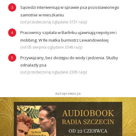
Sąsiedzi interweniują w sprawie psa pozostawionego
samotnie w mieszkaniu
(od przedwczoraj oglądane 3731 razy)
Pracownicy szpitala w Barlinku ujawniają nepotyzm i
mobbing. W tle matka burmistrz Lewandowskiej
(od 05 sierpnia oglądane 3348 razy)
Przywiązany, bez dostępu do wody i jedzenia. Służby
odnalazły psa
(od przedwczoraj oglądane 2395 razy)
Autopromocja