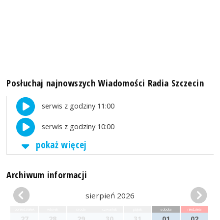
Posłuchaj najnowszych Wiadomości Radia Szczecin
serwis z godziny 11:00
serwis z godziny 10:00
pokaż więcej
Archiwum informacji
sierpień 2026
poniedziałek
wtorek
środa
czwartek
piątek
sobota
niedziela
27
28
29
30
31
01
02