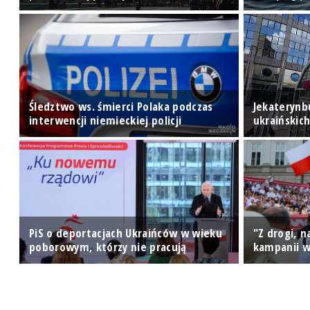
Śledztwo ws. śmierci Polaka podczas
Jekaterynb
interwencji niemieckiej policji
ukraińskic
 w
PiS o deportacjach Ukraińców w wieku
"Z drogi, 
poborowym, którzy nie pracują
kampanii w