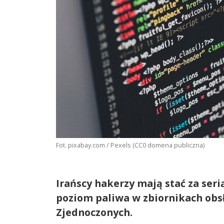
Fot. pixabay.com / Pexels (CC0 domena publiczna)
Irańscy hakerzy mają stać za se
poziom paliwa w zbiornikach obs
Zjednoczonych.