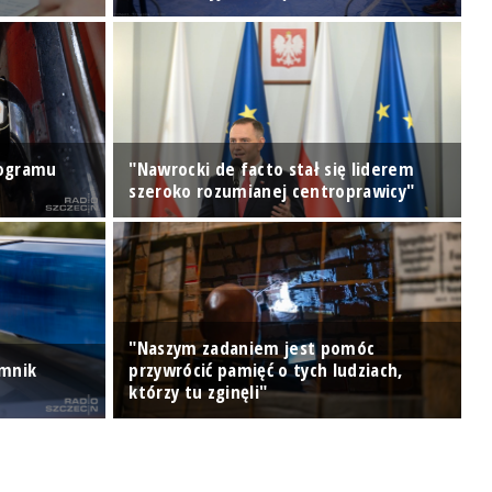
K
rogramu
"Nawrocki de facto stał się liderem
p
szeroko rozumianej centroprawicy"
Po
"Naszym zadaniem jest pomóc
omnik
przywrócić pamięć o tych ludziach,
P
którzy tu zginęli"
P