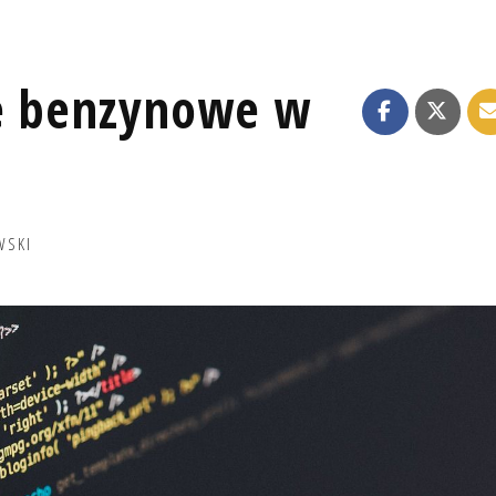
je benzynowe w
WSKI