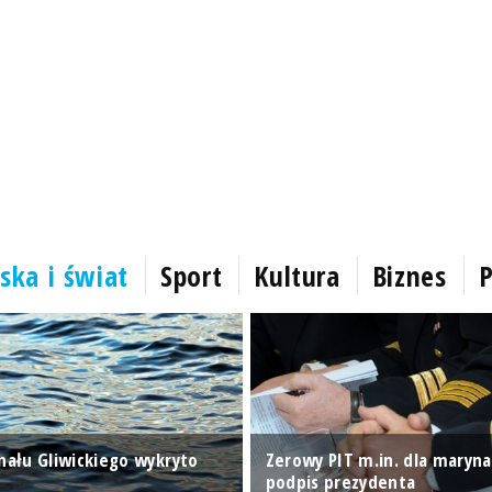
ska i świat
Sport
Kultura
Biznes
P
anału Gliwickiego wykryto
Zerowy PIT m.in. dla marynar
podpis prezydenta