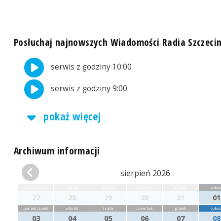
Posłuchaj najnowszych Wiadomości Radia Szczeci
serwis z godziny 10:00
serwis z godziny 9:00
pokaż więcej
Archiwum informacji
sierpień 2026
poniedziałek
wtorek
środa
czwartek
piątek
sobot
27
28
29
30
31
01
poniedziałek
wtorek
środa
czwartek
piątek
sobot
03
04
05
06
07
08