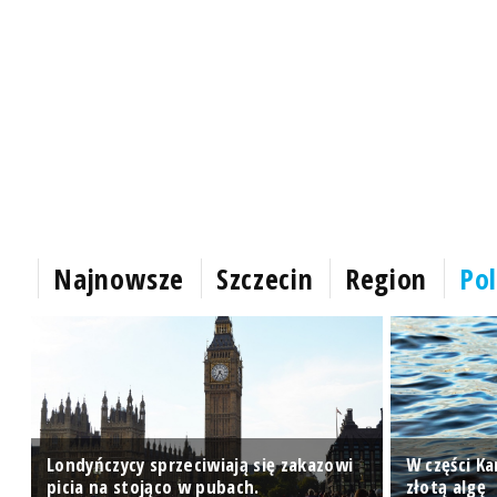
Najnowsze
Szczecin
Region
Pol
Londyńczycy sprzeciwiają się zakazowi
W części K
picia na stojąco w pubach.
złotą algę