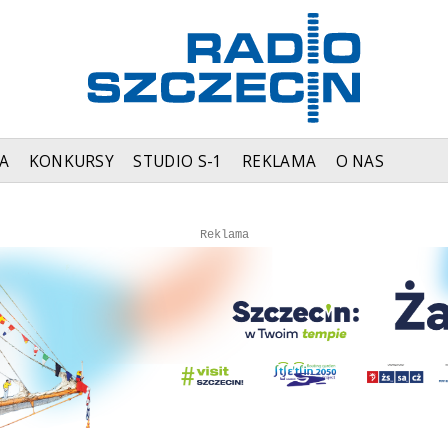
A
KONKURSY
STUDIO S-1
REKLAMA
O NAS
Autopromocja
Autopromocja
Reklama