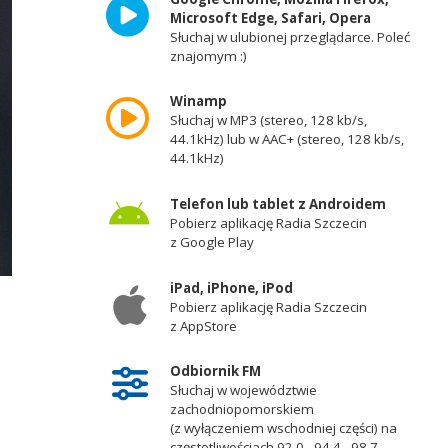
Microsoft Edge, Safari, Opera
Słuchaj w ulubionej przeglądarce. Poleć
znajomym :)
Winamp
Słuchaj w MP3 (stereo, 128 kb/s,
44.1kHz) lub w AAC+ (stereo, 128 kb/s,
44.1kHz)
Telefon lub tablet z Androidem
Pobierz aplikację Radia Szczecin
z Google Play
iPad, iPhone, iPod
Pobierz aplikację Radia Szczecin
z AppStore
Odbiornik FM
Słuchaj w województwie
zachodniopomorskiem
(z wyłączeniem wschodniej części) na
częstotliwościach 92,0 - 94,4 - 98,7 -