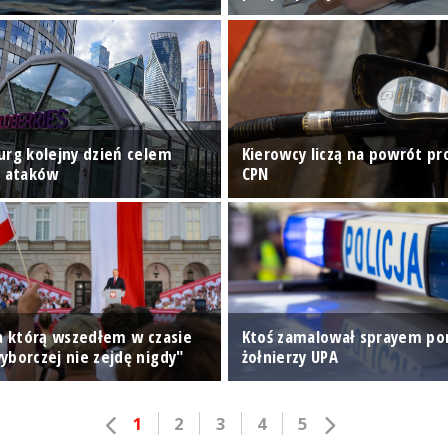
urg kolejny dzień celem
Kierowcy liczą na powrót p
h ataków
CPN
na którą wszedłem w czasie
Ktoś zamalował sprayem p
yborczej nie zejdę nigdy"
żołnierzy UPA
1
2
3
4
5