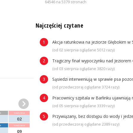
64546 na 5379 stronach
n
Najczęściej czytane
Akcja ratunkowa na jeziorze Głębokim w 
(od 02 sierpnia oglądane 5012 razy)
Tragiczny finał wypoczynku nad Jeziorem 
(od 03 sierpnia oglądane 3820 razy)
Sąsiedzi interweniują w sprawie psa poz
(od przedwczoraj oglądane 3724 razy)
Pracownicy szpitala w Barlinku ujawniaj
(od 05 sierpnia oglądane 3339 razy)
a
niedziela
Przywiązany, bez dostępu do wody i jedze
02
(od przedwczoraj oglądane 2389 razy)
a
niedziela
09