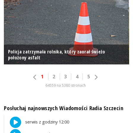
Policja zatrzymała rolnika, który zaorał świeżo
położony asfalt
1
2
3
4
5
64559 na 5380 stronach
Posłuchaj najnowszych Wiadomości Radia Szczecin
serwis z godziny 12:00