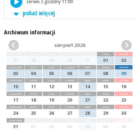
serwis z godziny 11:00
pokaż więcej
Archiwum informacji
sierpień 2026
poniedziałek
wtorek
środa
czwartek
piątek
sobota
niedziela
27
28
29
30
31
01
02
poniedziałek
wtorek
środa
czwartek
piątek
sobota
niedziela
03
04
05
06
07
08
09
poniedziałek
wtorek
środa
czwartek
piątek
sobota
niedziela
10
11
12
13
14
15
16
poniedziałek
wtorek
środa
czwartek
piątek
sobota
niedziela
17
18
19
20
21
22
23
poniedziałek
wtorek
środa
czwartek
piątek
sobota
niedziela
24
25
26
27
28
29
30
poniedziałek
wtorek
środa
czwartek
piątek
sobota
niedziela
31
01
02
03
04
05
06