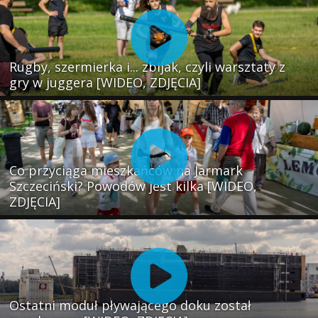
Rugby, szermierka i... zbijak, czyli warsztaty z
gry w juggera [WIDEO, ZDJĘCIA]
Co przyciąga mieszkańców na Jarmark
Szczeciński? Powodów jest kilka [WIDEO,
ZDJĘCIA]
Ostatni moduł pływającego doku został