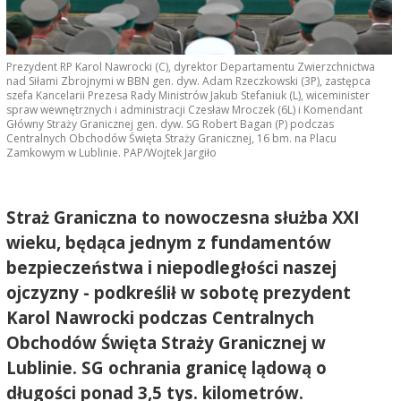
Prezydent RP Karol Nawrocki (C), dyrektor Departamentu Zwierzchnictwa
nad Siłami Zbrojnymi w BBN gen. dyw. Adam Rzeczkowski (3P), zastępca
szefa Kancelarii Prezesa Rady Ministrów Jakub Stefaniuk (L), wiceminister
spraw wewnętrznych i administracji Czesław Mroczek (6L) i Komendant
Główny Straży Granicznej gen. dyw. SG Robert Bagan (P) podczas
Centralnych Obchodów Święta Straży Granicznej, 16 bm. na Placu
Zamkowym w Lublinie. PAP/Wojtek Jargiło
Straż Graniczna to nowoczesna służba XXI
wieku, będąca jednym z fundamentów
bezpieczeństwa i niepodległości naszej
ojczyzny - podkreślił w sobotę prezydent
Karol Nawrocki podczas Centralnych
Obchodów Święta Straży Granicznej w
Lublinie. SG ochrania granicę lądową o
długości ponad 3,5 tys. kilometrów.