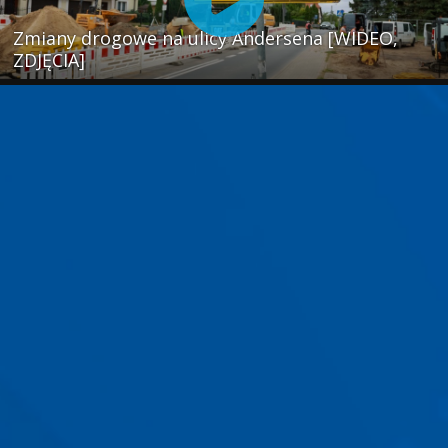
Zmiany drogowe na ulicy Andersena [WIDEO,
ZDJĘCIA]