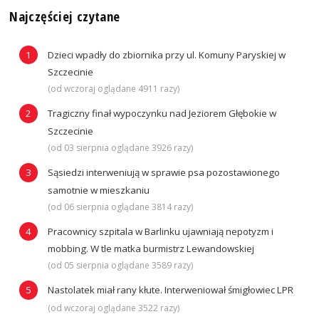
Najczęściej czytane
Dzieci wpadły do zbiornika przy ul. Komuny Paryskiej w
Szczecinie
(od wczoraj oglądane 4911 razy)
Tragiczny finał wypoczynku nad Jeziorem Głębokie w
Szczecinie
(od 03 sierpnia oglądane 3926 razy)
Sąsiedzi interweniują w sprawie psa pozostawionego
samotnie w mieszkaniu
(od 06 sierpnia oglądane 3814 razy)
Pracownicy szpitala w Barlinku ujawniają nepotyzm i
mobbing. W tle matka burmistrz Lewandowskiej
(od 05 sierpnia oglądane 3589 razy)
Nastolatek miał rany kłute. Interweniował śmigłowiec LPR
(od wczoraj oglądane 3522 razy)