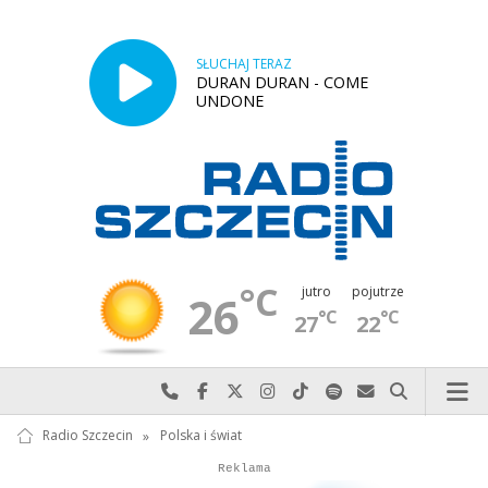
SŁUCHAJ TERAZ
DURAN DURAN - COME
UNDONE
°C
jutro
pojutrze
26
°C
°C
27
22
Najlepiej po prostu do nas zadzwoń
Odwiedź nas na Facebook-u
Odwiedź nas na X
Odwiedź nas na Instagram-ie
Odwiedź nas na TikTok-u
Szukaj nas na Spotify
Wyślij do nas w
Szukaj
Radio Szczecin
»
Polska i świat
Autopromocja
Reklama