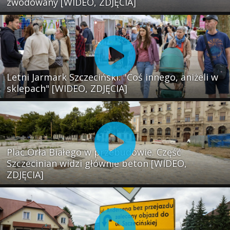
zwodowany [WIDEO, ZDJĘCIA]
Letni Jarmark Szczeciński. "Coś innego, aniżeli w
sklepach" [WIDEO, ZDJĘCIA]
Plac Orła Białego w przebudowie. Część
Szczecinian widzi głównie beton [WIDEO,
ZDJĘCIA]