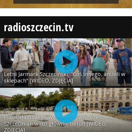
radioszczecin.tv
Letni Jarmark Szczeciński. "Coś innego, aniżeli w
sklepach" [WIDEO, ZDJĘCIA]
Plac Orła Białego w przebudowie. Część
Szczecinian widzi głównie beton [WIDEO,
ZDJĘCIA]