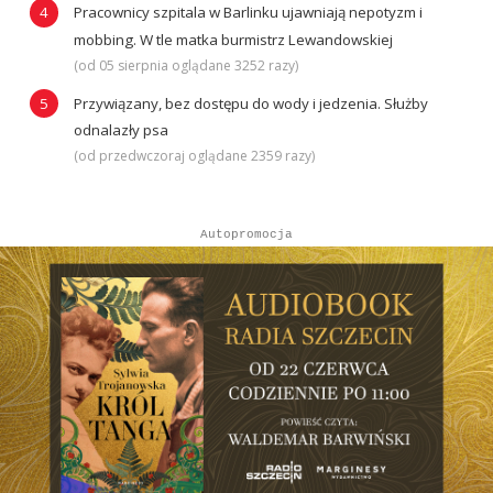
Pracownicy szpitala w Barlinku ujawniają nepotyzm i
mobbing. W tle matka burmistrz Lewandowskiej
(od 05 sierpnia oglądane 3252 razy)
Przywiązany, bez dostępu do wody i jedzenia. Służby
odnalazły psa
(od przedwczoraj oglądane 2359 razy)
Autopromocja