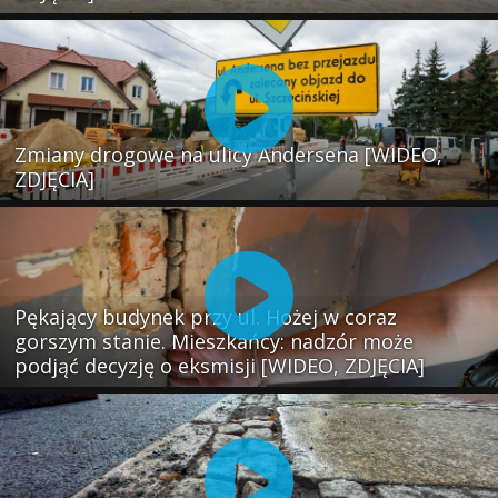
Zmiany drogowe na ulicy Andersena [WIDEO,
ZDJĘCIA]
Pękający budynek przy ul. Hożej w coraz
gorszym stanie. Mieszkańcy: nadzór może
podjąć decyzję o eksmisji [WIDEO, ZDJĘCIA]