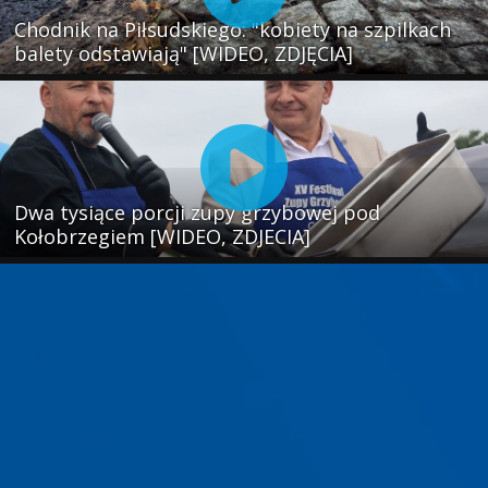
Chodnik na Piłsudskiego: "kobiety na szpilkach
balety odstawiają" [WIDEO, ZDJĘCIA]
Dwa tysiące porcji zupy grzybowej pod
Kołobrzegiem [WIDEO, ZDJECIA]