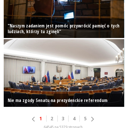
"Naszym zadaniem jest pomóc przywrócić pamięć o tych
ludziach, którzy tu zginęli"
Nie ma zgody Senatu na prezydenckie referendum
1
2
3
4
5
64545 na 5379 stronach