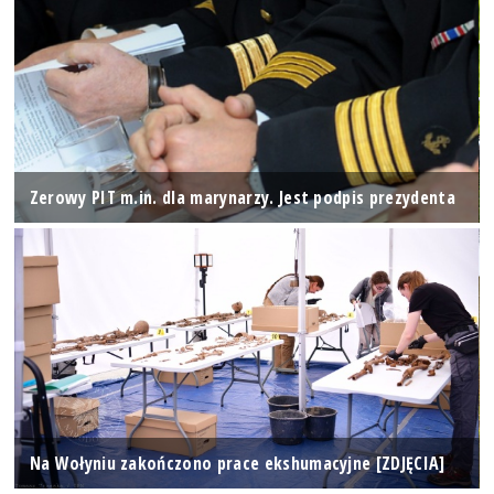
Zerowy PIT m.in. dla marynarzy. Jest podpis prezydenta
Na Wołyniu zakończono prace ekshumacyjne [ZDJĘCIA]