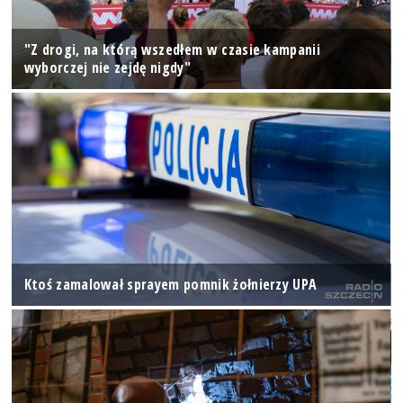
"Z drogi, na którą wszedłem w czasie kampanii
wyborczej nie zejdę nigdy"
Ktoś zamalował sprayem pomnik żołnierzy UPA