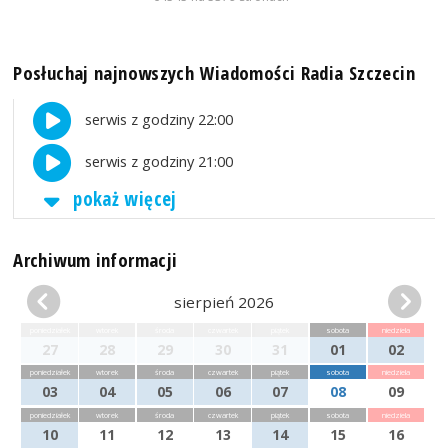
Posłuchaj najnowszych Wiadomości Radia Szczecin
serwis z godziny 22:00
serwis z godziny 21:00
pokaż więcej
Archiwum informacji
sierpień 2026
poniedziałek
wtorek
środa
czwartek
piątek
sobota
niedziela
27
28
29
30
31
01
02
poniedziałek
wtorek
środa
czwartek
piątek
sobota
niedziela
03
04
05
06
07
08
09
poniedziałek
wtorek
środa
czwartek
piątek
sobota
niedziela
10
11
12
13
14
15
16