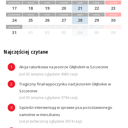
poniedziałek
wtorek
środa
czwartek
piątek
sobota
niedziela
17
18
19
20
21
22
23
poniedziałek
wtorek
środa
czwartek
piątek
sobota
niedziela
24
25
26
27
28
29
30
poniedziałek
wtorek
środa
czwartek
piątek
sobota
niedziela
31
01
02
03
04
05
06
Najczęściej czytane
Akcja ratunkowa na jeziorze Głębokim w Szczecinie
(od 02 sierpnia oglądane 4983 razy)
Tragiczny finał wypoczynku nad Jeziorem Głębokie w
Szczecinie
(od 03 sierpnia oglądane 3794 razy)
Sąsiedzi interweniują w sprawie psa pozostawionego
samotnie w mieszkaniu
(od przedwczoraj oglądane 3674 razy)