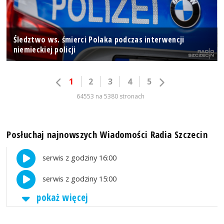
Śledztwo ws. śmierci Polaka podczas interwencji
niemieckiej policji
1
2
3
4
5
64553 na 5380 stronach
Posłuchaj najnowszych Wiadomości Radia Szczecin
serwis z godziny 16:00
serwis z godziny 15:00
pokaż więcej