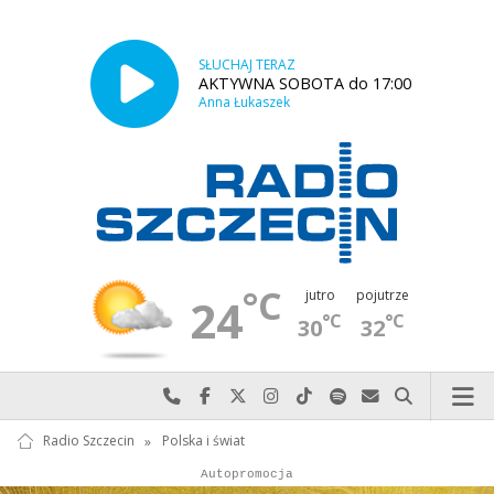
SŁUCHAJ TERAZ
AKTYWNA SOBOTA do 17:00
Anna Łukaszek
°C
jutro
pojutrze
24
°C
°C
30
32
Najlepiej po prostu do nas zadzwoń
Odwiedź nas na Facebook-u
Odwiedź nas na X
Odwiedź nas na Instagram-ie
Odwiedź nas na TikTok-u
Szukaj nas na Spotify
Wyślij do nas w
Szukaj
Radio Szczecin
»
Polska i świat
Autopromocja
Reklama