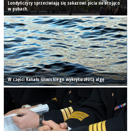
Londyńczycy sprzeciwiają się zakazowi picia na stojąco
w pubach.
W części Kanału Gliwickiego wykryto złotą algę