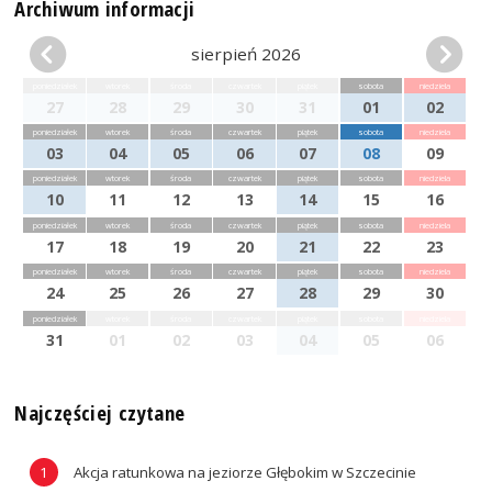
Archiwum informacji
sierpień 2026
poniedziałek
wtorek
środa
czwartek
piątek
sobota
niedziela
27
28
29
30
31
01
02
poniedziałek
wtorek
środa
czwartek
piątek
sobota
niedziela
03
04
05
06
07
08
09
poniedziałek
wtorek
środa
czwartek
piątek
sobota
niedziela
10
11
12
13
14
15
16
poniedziałek
wtorek
środa
czwartek
piątek
sobota
niedziela
17
18
19
20
21
22
23
poniedziałek
wtorek
środa
czwartek
piątek
sobota
niedziela
24
25
26
27
28
29
30
poniedziałek
wtorek
środa
czwartek
piątek
sobota
niedziela
31
01
02
03
04
05
06
Najczęściej czytane
Akcja ratunkowa na jeziorze Głębokim w Szczecinie