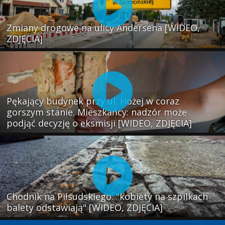
Zmiany drogowe na ulicy Andersena [WIDEO,
ZDJĘCIA]
Pękający budynek przy ul. Hożej w coraz
gorszym stanie. Mieszkańcy: nadzór może
podjąć decyzję o eksmisji [WIDEO, ZDJĘCIA]
Chodnik na Piłsudskiego: "kobiety na szpilkach
balety odstawiają" [WIDEO, ZDJĘCIA]