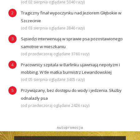
(od 02 sierpnia oglądane 5040 razy)
Tragiczny finał wypoczynku nad Jeziorem Głębokie w
Szczecinie
(od 03 sierpnia oglądane 3846 razy)
Sąsiedzi interweniują w sprawie psa pozostawionego
samotnie w mieszkaniu
(od przedwczoraj oglądane 3760 razy)
Pracownicy szpitala w Barlinku ujawniają nepotyzm i
mobbing. W tle matka burmistrz Lewandowskiej
(od 05 sierpnia oglądane 3405 razy)
Przywiązany, bez dostępu do wody i jedzenia. Służby
odnalazły psa
(od przedwczoraj oglądane 2426 razy)
Autopromocja