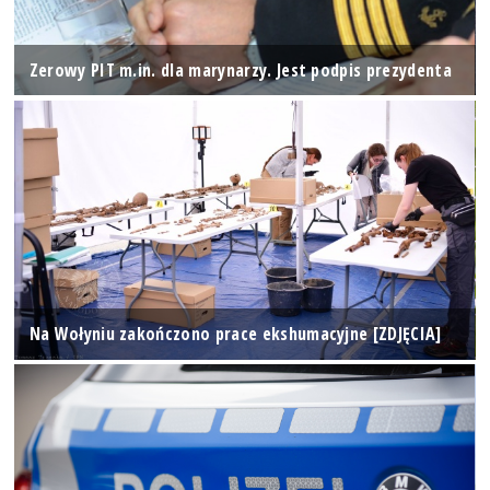
Zerowy PIT m.in. dla marynarzy. Jest podpis prezydenta
Na Wołyniu zakończono prace ekshumacyjne [ZDJĘCIA]