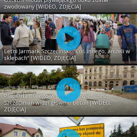
zwodowany [WIDEO, ZDJĘCIA]
Letni Jarmark Szczeciński. "Coś innego, aniżeli w
sklepach" [WIDEO, ZDJĘCIA]
Plac Orła Białego w przebudowie. Część
Szczecinian widzi głównie beton [WIDEO,
ZDJĘCIA]