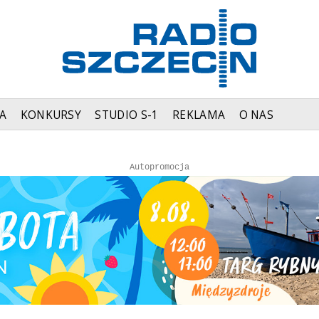
A
KONKURSY
STUDIO S-1
REKLAMA
O NAS
Autopromocja
Autopromocja
Reklama