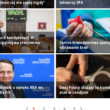
yborczej nie zejdę nigdy"
żołnierzy UPA
ucił kandydaturę dr.
zpytmy na stanowisko
Centra krwiodawstwa apelu
oddawanie krwi
ikorski o wyroku NSA ws.
Dwaj Polacy skazani za hom
la PiS
atak w Londynie
1
2
3
4
5