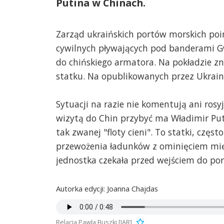
Putina w Chinach.
Zarząd ukraińskich portów morskich poi
cywilnych pływających pod banderami Gw
do chińskiego armatora. Na pokładzie zna
statku. Na opublikowanych przez Ukrainę
Sytuacji na razie nie komentują ani rosyj
wizytą do Chin przybyć ma Władimir Put
tak zwanej "floty cieni". To statki, częs
przewożenia ładunków z ominięciem mię
jednostka czekała przed wejściem do por
Autorka edycji: Joanna Chajdas
Relacja Pawła Buszki [IAR]