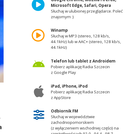
Microsoft Edge, Safari, Opera
Słuchaj w ulubionej przeglądarce. Poleć
znajomym :)
Winamp
Słuchaj w MP3 (stereo, 128 kb/s,
44.1kHz) lub w AAC+ (stereo, 128 kb/s,
44.1kHz)
Telefon lub tablet z Androidem
Pobierz aplikację Radia Szczecin
z Google Play
iPad, iPhone, iPod
Pobierz aplikację Radia Szczecin
z AppStore
Odbiornik FM
Słuchaj w województwie
ł
zachodniopomorskiem
a
(z wyłączeniem wschodniej części) na
częstotliwościach 92,0 - 94,4 - 98,7 -