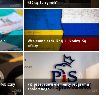
którzy tu zginęli"
P
S
ją o
Wzajemne ataki Rosji i Ukrainy. Są
r
ofiary
s
ofobiczny
PiS przedstawi elementy programu
P
społecznego
B