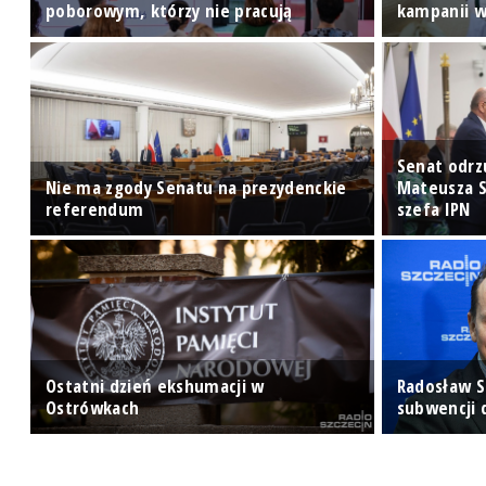
poborowym, którzy nie pracują
kampanii w
Senat odrz
Nie ma zgody Senatu na prezydenckie
Mateusza S
u
referendum
szefa IPN
Ostatni dzień ekshumacji w
Radosław S
ch
Ostrówkach
subwencji d