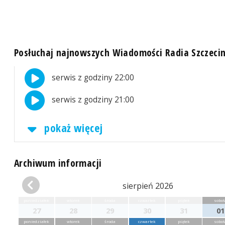
Posłuchaj najnowszych Wiadomości Radia Szczeci
serwis z godziny 22:00
serwis z godziny 21:00
pokaż więcej
Archiwum informacji
sierpień 2026
poniedziałek
wtorek
środa
czwartek
piątek
sobot
27
28
29
30
31
01
poniedziałek
wtorek
środa
czwartek
piątek
sobot