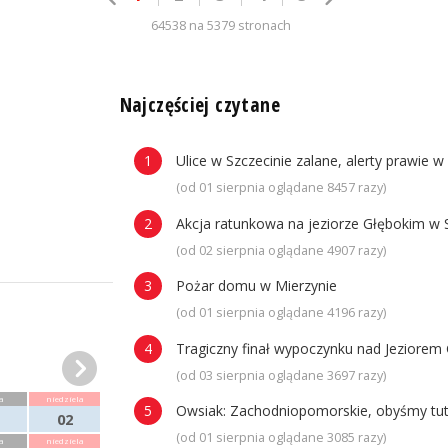
64538 na 5379 stronach
n
Najczęściej czytane
Ulice w Szczecinie zalane, alerty prawie w
(od 01 sierpnia oglądane 8457 razy)
Akcja ratunkowa na jeziorze Głębokim w 
(od 02 sierpnia oglądane 4907 razy)
Pożar domu w Mierzynie
(od 01 sierpnia oglądane 4196 razy)
Tragiczny finał wypoczynku nad Jeziorem 
(od 03 sierpnia oglądane 3697 razy)
a
niedziela
Owsiak: Zachodniopomorskie, obyśmy tuta
02
(od 01 sierpnia oglądane 3085 razy)
a
niedziela