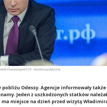
/DimitroSevastopol/CC0 - domena publiczna
 w pobliżu Odessy. Agencje informowały także
anamy. Jeden z uszkodzonych statków należa
t ma miejsce na dzień przed wizytą Władimir