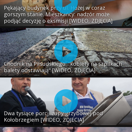
Pękający budynek przy ul. Hożej w coraz
gorszym stanie. Mieszkańcy: nadzór może
podjąć decyzję o eksmisji [WIDEO, ZDJĘCIA]
Chodnik na Piłsudskiego: "kobiety na szpilkach
balety odstawiają" [WIDEO, ZDJĘCIA]
Dwa tysiące porcji zupy grzybowej pod
Kołobrzegiem [WIDEO, ZDJECIA]