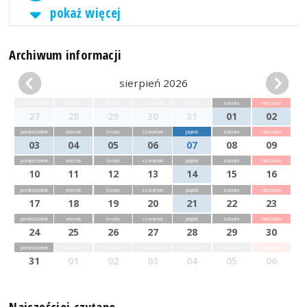
pokaż więcej
Archiwum informacji
sierpień 2026
poniedziałek
wtorek
środa
czwartek
piątek
sobota
niedziela
27
28
29
30
31
01
02
poniedziałek
wtorek
środa
czwartek
piątek
sobota
niedziela
03
04
05
06
07
08
09
poniedziałek
wtorek
środa
czwartek
piątek
sobota
niedziela
10
11
12
13
14
15
16
poniedziałek
wtorek
środa
czwartek
piątek
sobota
niedziela
17
18
19
20
21
22
23
poniedziałek
wtorek
środa
czwartek
piątek
sobota
niedziela
24
25
26
27
28
29
30
poniedziałek
wtorek
środa
czwartek
piątek
sobota
niedziela
31
01
02
03
04
05
06
Najczęściej czytane