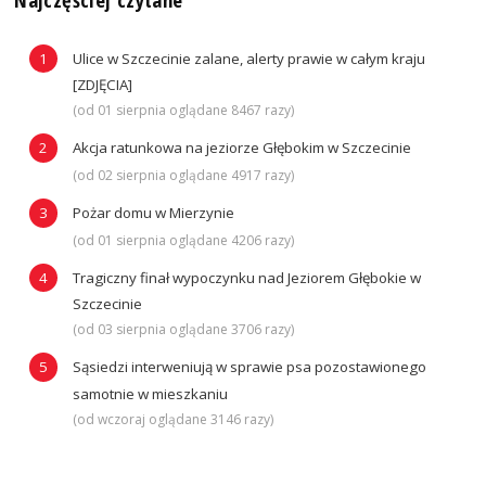
Ulice w Szczecinie zalane, alerty prawie w całym kraju
[ZDJĘCIA]
(od 01 sierpnia oglądane 8467 razy)
Akcja ratunkowa na jeziorze Głębokim w Szczecinie
(od 02 sierpnia oglądane 4917 razy)
Pożar domu w Mierzynie
(od 01 sierpnia oglądane 4206 razy)
Tragiczny finał wypoczynku nad Jeziorem Głębokie w
Szczecinie
(od 03 sierpnia oglądane 3706 razy)
Sąsiedzi interweniują w sprawie psa pozostawionego
samotnie w mieszkaniu
(od wczoraj oglądane 3146 razy)