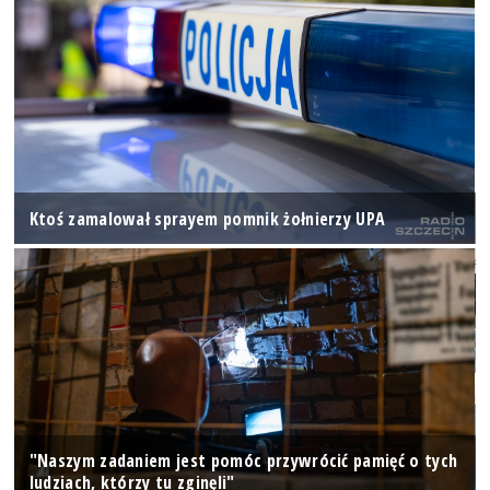
Ktoś zamalował sprayem pomnik żołnierzy UPA
"Naszym zadaniem jest pomóc przywrócić pamięć o tych
ludziach, którzy tu zginęli"