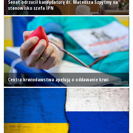
Senat odrzucił kandydaturę dr. Mateusza Szpytmy na
stanowisko szefa IPN
Centra krwiodawstwa apelują o oddawanie krwi