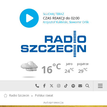
SŁUCHAJ TERAZ
CZAS REAKCJI do 02:00
Krzysztof Kukliński, Sławomir Orlik
°C
jutro
pojutrze
16
°C
°C
24
29
Najlepiej po prostu do nas zadzwoń
Odwiedź nas na Facebook-u
Odwiedź nas na X
Odwiedź nas na Instagram-ie
Odwiedź nas na TikTok-u
Szukaj nas na Spotify
Wyślij do nas w
Szukaj
Radio Szczecin
»
Polska i świat
Autopromocja
Autopromocja
Reklama