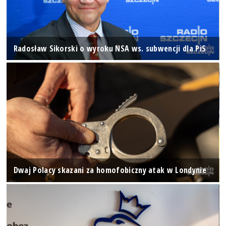
Radosław Sikorski o wyroku NSA ws. subwencji dla PiS
Dwaj Polacy skazani za homofobiczny atak w Londynie