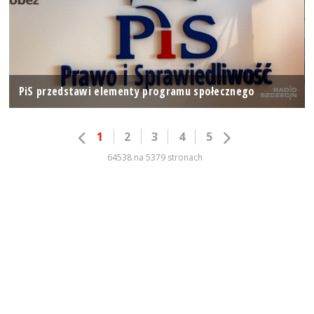
PiS przedstawi elementy programu społecznego
1
2
3
4
5
64538 na 5379 stronach