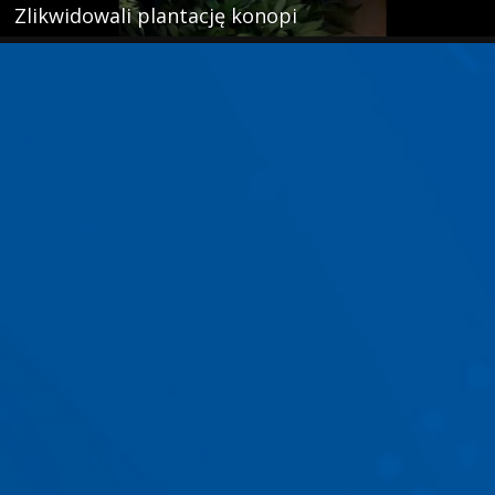
Zlikwidowali plantację konopi