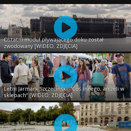
Ostatni moduł pływającego doku został
zwodowany [WIDEO, ZDJĘCIA]
Letni Jarmark Szczeciński. "Coś innego, aniżeli w
sklepach" [WIDEO, ZDJĘCIA]