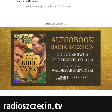
odnalazły psa
(od przedwczoraj oglądane 2417 razy)
Autopromocja
radioszczecin.tv