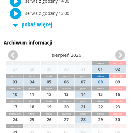
serwis z godziny 14:00
serwis z godziny 13:00
pokaż więcej
Archiwum informacji
sierpień 2026
poniedziałek
wtorek
środa
czwartek
piątek
sobota
niedziela
27
28
29
30
31
01
02
poniedziałek
wtorek
środa
czwartek
piątek
sobota
niedziela
03
04
05
06
07
08
09
poniedziałek
wtorek
środa
czwartek
piątek
sobota
niedziela
10
11
12
13
14
15
16
poniedziałek
wtorek
środa
czwartek
piątek
sobota
niedziela
17
18
19
20
21
22
23
poniedziałek
wtorek
środa
czwartek
piątek
sobota
niedziela
24
25
26
27
28
29
30
poniedziałek
wtorek
środa
czwartek
piątek
sobota
niedziela
31
01
02
03
04
05
06