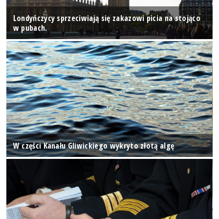
Londyńczycy sprzeciwiają się zakazowi picia na stojąco
w pubach.
W części Kanału Gliwickiego wykryto złotą algę