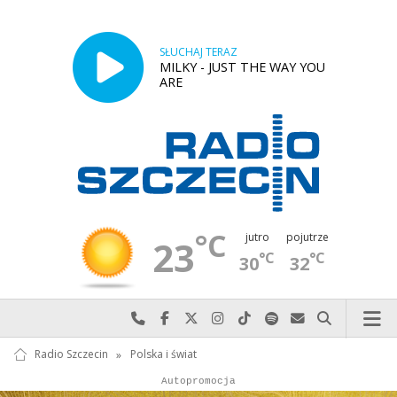
SŁUCHAJ TERAZ
MILKY - JUST THE WAY YOU
ARE
°C
jutro
pojutrze
23
°C
°C
30
32
Najlepiej po prostu do nas zadzwoń
Odwiedź nas na Facebook-u
Odwiedź nas na X
Odwiedź nas na Instagram-ie
Odwiedź nas na TikTok-u
Szukaj nas na Spotify
Wyślij do nas w
Szukaj
Radio Szczecin
»
Polska i świat
Autopromocja
Reklama