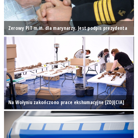
Zerowy PIT m.in. dla marynarzy. Jest podpis prezydenta
Na Wołyniu zakończono prace ekshumacyjne [ZDJĘCIA]