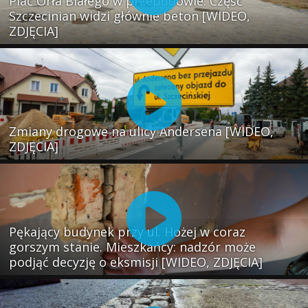
Plac Orła Białego w przebudowie. Część
Szczecinian widzi głównie beton [WIDEO,
ZDJĘCIA]
Zmiany drogowe na ulicy Andersena [WIDEO,
ZDJĘCIA]
Pękający budynek przy ul. Hożej w coraz
gorszym stanie. Mieszkańcy: nadzór może
podjąć decyzję o eksmisji [WIDEO, ZDJĘCIA]