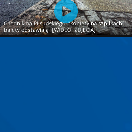
Chodnik na Piłsudskiego: "kobiety na szpilkach
balety odstawiają" [WIDEO, ZDJĘCIA]