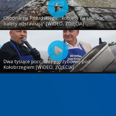
Chodnik na Piłsudskiego: "kobiety na szpilkach
balety odstawiają" [WIDEO, ZDJĘCIA]
Dwa tysiące porcji zupy grzybowej pod
Kołobrzegiem [WIDEO, ZDJECIA]