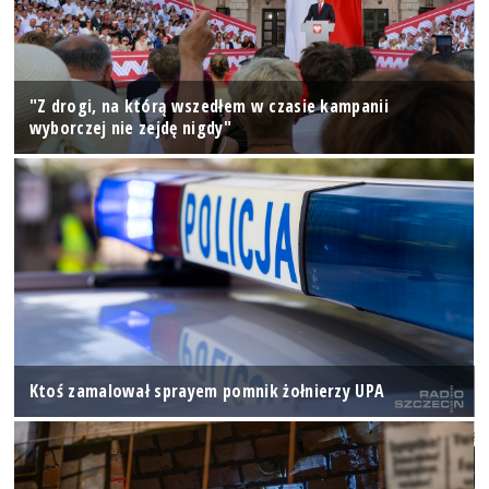
"Z drogi, na którą wszedłem w czasie kampanii
wyborczej nie zejdę nigdy"
Ktoś zamalował sprayem pomnik żołnierzy UPA