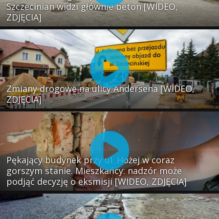
Szczecinian widzi głównie beton [WIDEO,
ZDJĘCIA]
Zmiany drogowe na ulicy Andersena [WIDEO,
ZDJĘCIA]
Pękający budynek przy ul. Hożej w coraz
gorszym stanie. Mieszkańcy: nadzór może
podjąć decyzję o eksmisji [WIDEO, ZDJĘCIA]