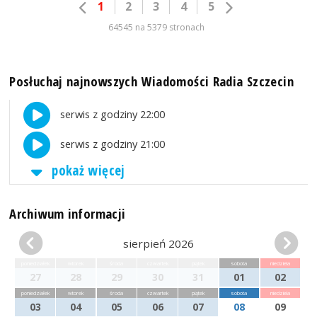
1
2
3
4
5
64545 na 5379 stronach
Posłuchaj najnowszych Wiadomości Radia Szczecin
serwis z godziny 22:00
serwis z godziny 21:00
pokaż więcej
Archiwum informacji
sierpień 2026
poniedziałek
wtorek
środa
czwartek
piątek
sobota
niedziela
27
28
29
30
31
01
02
poniedziałek
wtorek
środa
czwartek
piątek
sobota
niedziela
03
04
05
06
07
08
09