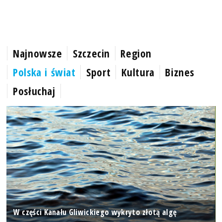
Najnowsze
Szczecin
Region
Polska i świat
Sport
Kultura
Biznes
Posłuchaj
W części Kanału Gliwickiego wykryto złotą algę