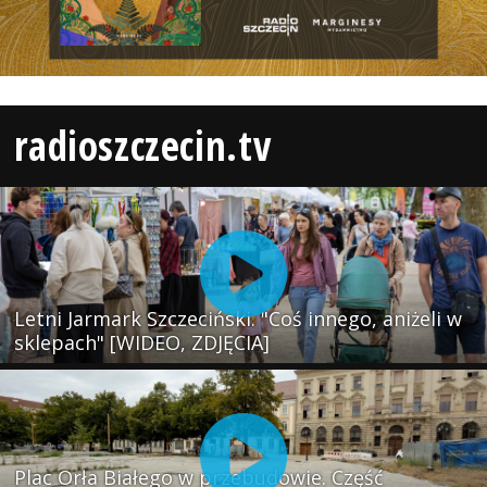
radioszczecin.tv
Letni Jarmark Szczeciński. "Coś innego, aniżeli w
sklepach" [WIDEO, ZDJĘCIA]
Plac Orła Białego w przebudowie. Część