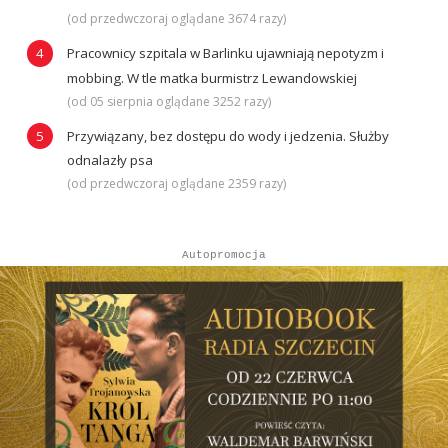
(od przedwczoraj oglądane 3674 razy)
Pracownicy szpitala w Barlinku ujawniają nepotyzm i
mobbing. W tle matka burmistrz Lewandowskiej
(od 05 sierpnia oglądane 3252 razy)
Przywiązany, bez dostępu do wody i jedzenia. Służby
odnalazły psa
(od przedwczoraj oglądane 2359 razy)
Autopromocja