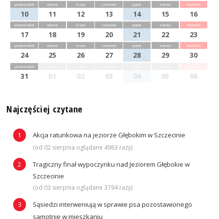
poniedziałek
wtorek
środa
czwartek
piątek
sobota
niedziela
10
11
12
13
14
15
16
poniedziałek
wtorek
środa
czwartek
piątek
sobota
niedziela
17
18
19
20
21
22
23
poniedziałek
wtorek
środa
czwartek
piątek
sobota
niedziela
24
25
26
27
28
29
30
poniedziałek
wtorek
środa
czwartek
piątek
sobota
niedziela
31
01
02
03
04
05
06
Najczęściej czytane
Akcja ratunkowa na jeziorze Głębokim w Szczecinie
(od 02 sierpnia oglądane 4983 razy)
Tragiczny finał wypoczynku nad Jeziorem Głębokie w
Szczecinie
(od 03 sierpnia oglądane 3794 razy)
Sąsiedzi interweniują w sprawie psa pozostawionego
samotnie w mieszkaniu