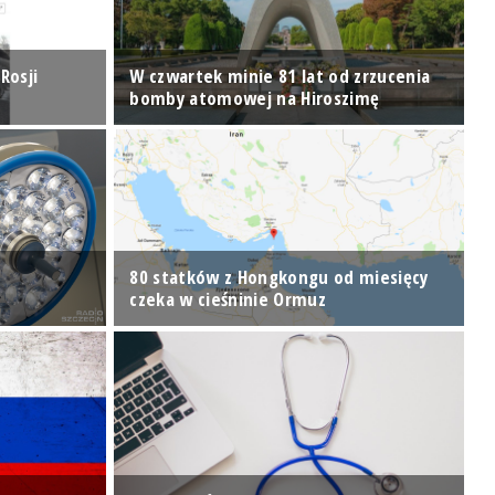
Rosji
W czwartek minie 81 lat od zrzucenia
T
bomby atomowej na Hiroszimę
z
80 statków z Hongkongu od miesięcy
Z
czeka w cieśninie Ormuz
m
Ś