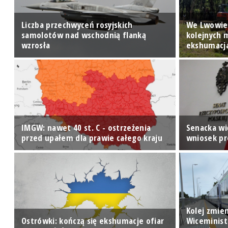
Liczba przechwyceń rosyjskich
We Lwowie
samolotów nad wschodnią flanką
kolejnych 
wzrosła
ekshumacj
IMGW: nawet 40 st. C - ostrzeżenia
Senacka wi
przed upałem dla prawie całego kraju
wniosek p
Kolej zmien
Ostrówki: kończą się ekshumacje ofiar
Wiceminist