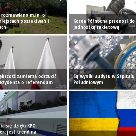
 rozmawiano m.in. o
miejscach poszukiwań i
Korea Północna przenosi do 
ach
jednostkę rakietową
ększość zamierza odrzucić
Są wyniki audytu w Szpitalu
rezydenta o referendum
Południowym
ia się dzięki KPO.
er: jest trend na