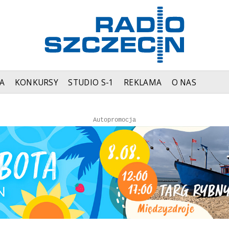
A
KONKURSY
STUDIO S-1
REKLAMA
O NAS
Autopromocja
Autopromocja