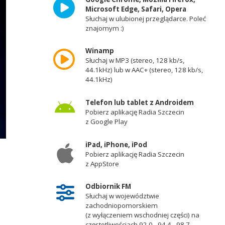
Microsoft Edge, Safari, Opera
Słuchaj w ulubionej przeglądarce. Poleć
znajomym :)
Winamp
Słuchaj w MP3 (stereo, 128 kb/s,
44.1kHz) lub w AAC+ (stereo, 128 kb/s,
44.1kHz)
Telefon lub tablet z Androidem
Pobierz aplikację Radia Szczecin
z Google Play
iPad, iPhone, iPod
Pobierz aplikację Radia Szczecin
z AppStore
Odbiornik FM
Słuchaj w województwie
zachodniopomorskiem
(z wyłączeniem wschodniej części) na
częstotliwościach 92,0 - 94,4 - 98,7 -