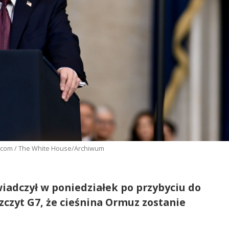
X.com / The White House/Archiwum
adczył w poniedziałek po przybyciu do
zczyt G7, że cieśnina Ormuz zostanie