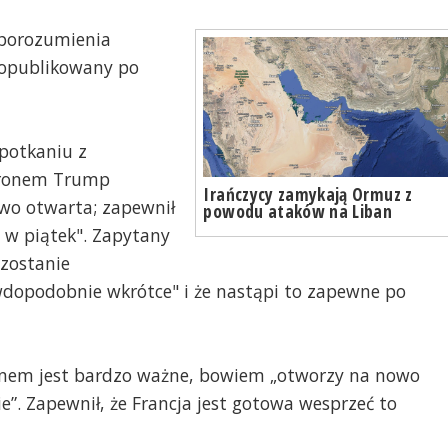
 porozumienia
 opublikowany po
spotkaniu z
cronem Trump
Irańczycy zamykają Ormuz z
iowo otwarta; zapewnił
powodu ataków na Liban
a w piątek". Zapytany
 zostanie
awdopodobnie wkrótce" i że nastąpi to zapewne po
ranem jest bardzo ważne, bowiem „otworzy na nowo
e”. Zapewnił, że Francja jest gotowa wesprzeć to