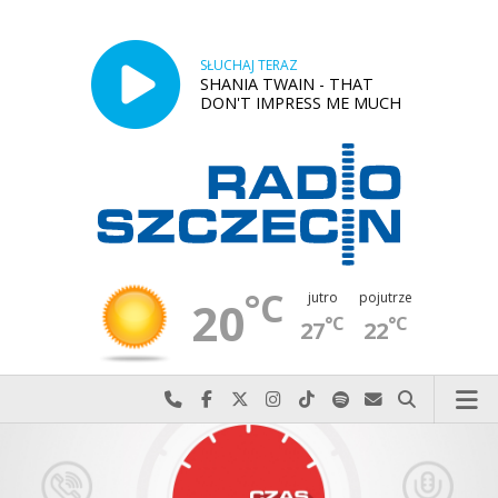
SŁUCHAJ TERAZ
SHANIA TWAIN - THAT
DON'T IMPRESS ME MUCH
°C
jutro
pojutrze
20
°C
°C
27
22
Najlepiej po prostu do nas zadzwoń
Odwiedź nas na Facebook-u
Odwiedź nas na X
Odwiedź nas na Instagram-ie
Odwiedź nas na TikTok-u
Szukaj nas na Spotify
Wyślij do nas w
Szukaj