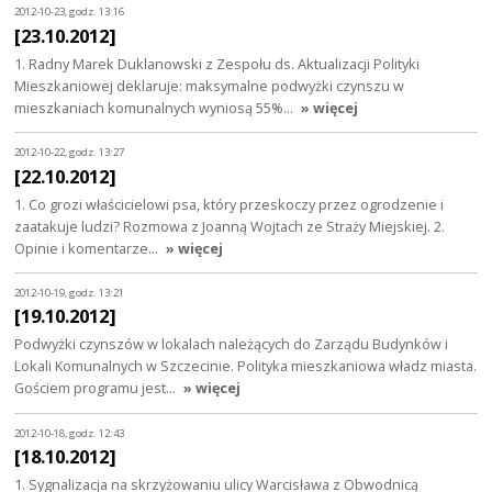
2012-10-23, godz. 13:16
[23.10.2012]
1. Radny Marek Duklanowski z Zespołu ds. Aktualizacji Polityki
Mieszkaniowej deklaruje: maksymalne podwyżki czynszu w
mieszkaniach komunalnych wyniosą 55%…
» więcej
2012-10-22, godz. 13:27
[22.10.2012]
1. Co grozi właścicielowi psa, który przeskoczy przez ogrodzenie i
zaatakuje ludzi? Rozmowa z Joanną Wojtach ze Straży Miejskiej. 2.
Opinie i komentarze…
» więcej
2012-10-19, godz. 13:21
[19.10.2012]
Podwyżki czynszów w lokalach należących do Zarządu Budynków i
Lokali Komunalnych w Szczecinie. Polityka mieszkaniowa władz miasta.
Gościem programu jest…
» więcej
2012-10-18, godz. 12:43
[18.10.2012]
1. Sygnalizacja na skrzyżowaniu ulicy Warcisława z Obwodnicą