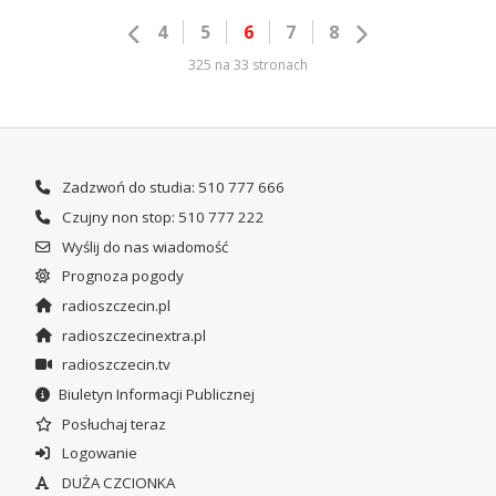
4
5
6
7
8
325 na 33 stronach
Zadzwoń do studia: 510 777 666
Czujny non stop: 510 777 222
Wyślij do nas wiadomość
Prognoza pogody
radioszczecin.pl
radioszczecinextra.pl
radioszczecin.tv
Biuletyn Informacji Publicznej
Posłuchaj teraz
Logowanie
DUŻA CZCIONKA