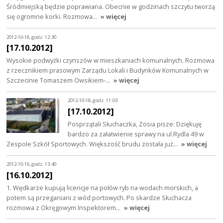
Śródmiejską będzie poprawiana. Obecnie w godzinach szczytu tworzą
się ogromne korki. Rozmowa…
» więcej
2012-10-18, godz. 12:30
[17.10.2012]
Wysokie podwyżki czynszów w mieszkaniach komunalnych. Rozmowa
z rzecznikiem prasowym Zarządu Lokali i Budynków Komunalnych w
Szczecinie Tomaszem Owsikiem-…
» więcej
2012-10-18, godz. 11:03
[17.10.2012]
Posprzątali Słuchaczka, Zosia pisze: Dziękuję
bardzo za załatwienie sprawy na ul.Rydla 49 w
Zespole Szkół Sportowych. Większość brudu została już…
» więcej
2012-10-16, godz. 13:40
[16.10.2012]
1. Wędkarze kupują licencje na połów ryb na wodach morskich, a
potem są przeganiani z wód portowych. Po skardze Słuchacza
rozmowa z Okręgowym Inspektorem…
» więcej