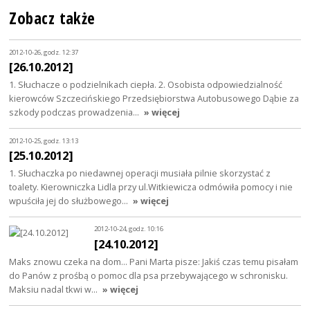
Zobacz także
2012-10-26, godz. 12:37
[26.10.2012]
1. Słuchacze o podzielnikach ciepła. 2. Osobista odpowiedzialność
kierowców Szczecińskiego Przedsiębiorstwa Autobusowego Dąbie za
szkody podczas prowadzenia…
» więcej
2012-10-25, godz. 13:13
[25.10.2012]
1. Słuchaczka po niedawnej operacji musiała pilnie skorzystać z
toalety. Kierowniczka Lidla przy ul.Witkiewicza odmówiła pomocy i nie
wpuściła jej do służbowego…
» więcej
2012-10-24, godz. 10:16
[24.10.2012]
Maks znowu czeka na dom... Pani Marta pisze: Jakiś czas temu pisałam
do Panów z prośbą o pomoc dla psa przebywającego w schronisku.
Maksiu nadal tkwi w…
» więcej