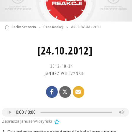
Radio Szczecin
»
Czas Reakcji
»
ARCHIWUM - 2012
[24.10.2012]
2012-10-24
JANUSZ WILCZYŃSKI
Zaprasza Janusz Wilczyński
1. Czy miasto może sprzedawać lokale komunalne,