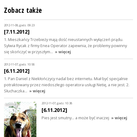
Zobacz także
2012-11-08, godz. 09:23
[7.11.2012]
1. Mieszkańcy Trzebieży mają dość nieustannych wyłączeń prądu.
Sylwia Rycak z firmy Enea Operator zapewnia, że problemy powinny
się skończyć w przyszłym…
» więcej
2012-11-07, godz. 10:58
[6.11.2012]
1. Pan Daniel z Niekłończycy nadal bez internetu. Miał być specjalnie
potraktowany przez niedoszłego operatora usługi Netię, a nie jest. 2.
Słuchaczka…
» więcej
2012-11-07, godz. 10:38
[6.11.2012]
Pies jest smutny... a może być inaczej
» więcej