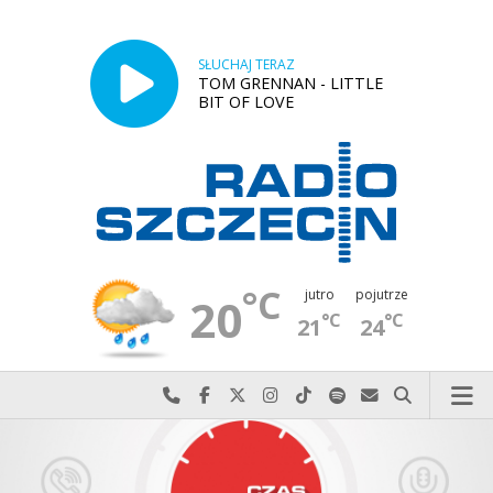
SŁUCHAJ TERAZ
TOM GRENNAN - LITTLE
BIT OF LOVE
°C
jutro
pojutrze
20
°C
°C
21
24
Najlepiej po prostu do nas zadzwoń
Odwiedź nas na Facebook-u
Odwiedź nas na X
Odwiedź nas na Instagram-ie
Odwiedź nas na TikTok-u
Szukaj nas na Spotify
Wyślij do nas w
Szukaj