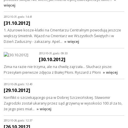
więcej
2012-10-31, godz. 14:41
[31.10.2012]
1. Ażurowe kosze-klatki na Cmentarzu Centralnym powodują jeszcze
większy śmietnik. Wjazd na Cmentarz we Wszystkich Świętych i w
Dzień Zaduszny - zakazany. Apel…
» więcej
2012-10-31, godz. 09:33
[30.10.2012]
Zima na razie nie trzyma, ale na chwilę zajrzała... Słuchacz pisze:
Przesyłam pierwsze zdjęcia z Białej Płoni. Ryszard z Płoni
» więcej
2012-10-29, godz. 12:40
[29.10.2012]
Konflikt o szczekającego psa w Dobrej Szczecińskiej. Sławomir
Zagrodzki został ukarany przez sąd grzywną w wysokości 100 zł za to,
że jego pies miał…
» więcej
2012-10-26, godz. 12:37
[26.10.2012]