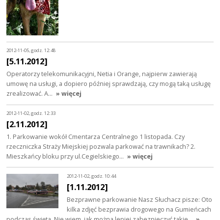
2012-11-05, godz. 12:48
[5.11.2012]
Operatorzy telekomunikacyjni, Netia i Orange, najpierw zawierają
umowę na usługi, a dopiero później sprawdzają, czy mogą taką usługę
zrealizować. A…
» więcej
2012-11-02, godz. 12:33
[2.11.2012]
1. Parkowanie wokół Cmentarza Centralnego 1 listopada. Czy
rzeczniczka Straży Miejskiej pozwala parkować na trawnikach? 2.
Mieszkańcy bloku przy ul.Cegielskiego…
» więcej
2012-11-02, godz. 10:44
[1.11.2012]
Bezprawne parkowanie Nasz Słuchacz pisze: Oto
kilka zdjęć bezprawia drogowego na Gumieńcach
podczas święta. Nie wiem, jak można lepiej zabezpieczyć takie…
»