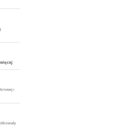
ą
 więcej
krowej i
plikowały