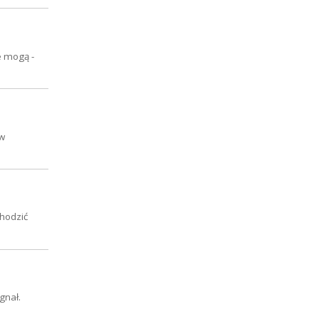
e mogą -
 w
chodzić
gnał.