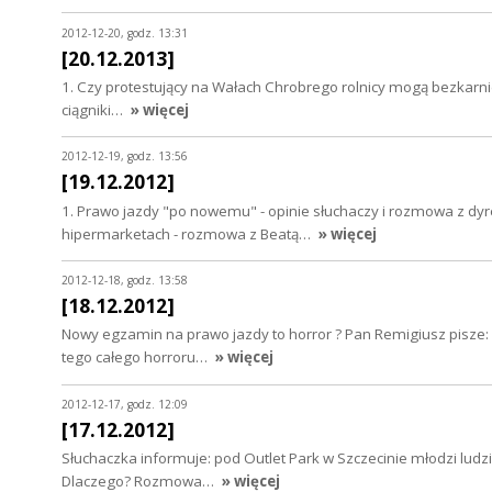
2012-12-20, godz. 13:31
[20.12.2013]
1. Czy protestujący na Wałach Chrobrego rolnicy mogą bezkarnie
ciągniki…
» więcej
2012-12-19, godz. 13:56
[19.12.2012]
1. Prawo jazdy "po nowemu" - opinie słuchaczy i rozmowa z 
hipermarketach - rozmowa z Beatą…
» więcej
2012-12-18, godz. 13:58
[18.12.2012]
Nowy egzamin na prawo jazdy to horror ? Pan Remigiusz pisze: 
tego całego horroru…
» więcej
2012-12-17, godz. 12:09
[17.12.2012]
Słuchaczka informuje: pod Outlet Park w Szczecinie młodzi ludz
Dlaczego? Rozmowa…
» więcej