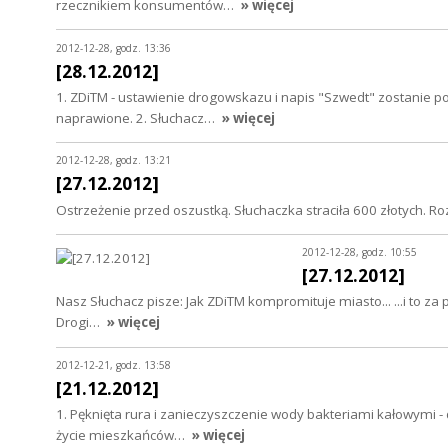
rzecznikiem konsumentów…
» więcej
2012-12-28, godz. 13:36
[28.12.2012]
1. ZDiTM - ustawienie drogowskazu i napis "Szwedt" zostanie p
naprawione. 2. Słuchacz…
» więcej
2012-12-28, godz. 13:21
[27.12.2012]
Ostrzeżenie przed oszustką. Słuchaczka straciła 600 złotych. 
2012-12-28, godz. 10:55
[27.12.2012]
Nasz Słuchacz pisze: Jak ZDiTM kompromituje miasto... ...i to za
Drogi…
» więcej
2012-12-21, godz. 13:58
[21.12.2012]
1. Pęknięta rura i zanieczyszczenie wody bakteriami kałowymi
życie mieszkańców…
» więcej