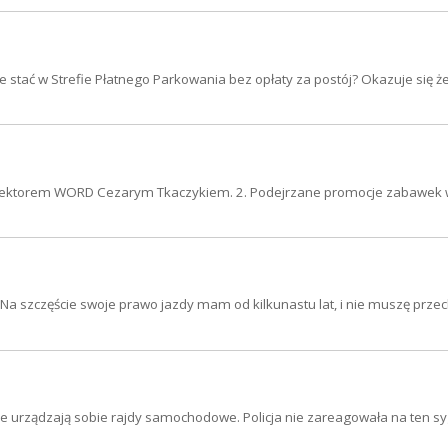
 stać w Strefie Płatnego Parkowania bez opłaty za postój? Okazuje się ż
dyrektorem WORD Cezarym Tkaczykiem. 2. Podejrzane promocje zabawek
Na szczęście swoje prawo jazdy mam od kilkunastu lat, i nie muszę prze
ie urządzają sobie rajdy samochodowe. Policja nie zareagowała na ten sy