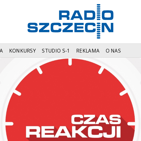
A
KONKURSY
STUDIO S-1
REKLAMA
O NAS