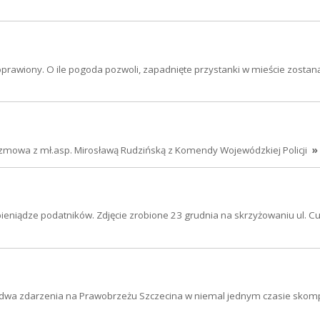
oprawiony. O ile pogoda pozwoli, zapadnięte przystanki w mieście zostan
Rozmowa z mł.asp. Mirosławą Rudzińską z Komendy Wojewódzkiej Policji
»
 pieniądze podatników. Zdjęcie zrobione 23 grudnia na skrzyżowaniu ul. Cu
 - dwa zdarzenia na Prawobrzeżu Szczecina w niemal jednym czasie skom