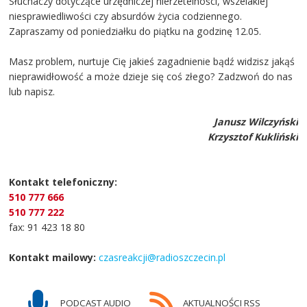
Słuchaczy dotyczące urzędniczej nierzetelności, wszelakiej
niesprawiedliwości czy absurdów życia codziennego.
Zapraszamy od poniedziałku do piątku na godzinę 12.05.
Masz problem, nurtuje Cię jakieś zagadnienie bądź widzisz jakąś
nieprawidłowość a może dzieje się coś złego? Zadzwoń do nas
lub napisz.
Janusz Wilczyński
Krzysztof Kukliński
Kontakt telefoniczny:
510 777 666
510 777 222
fax: 91 423 18 80
Kontakt mailowy:
czasreakcji@radioszczecin.pl
PODCAST AUDIO
AKTUALNOŚCI RSS