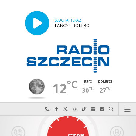
SŁUCHAJ TERAZ
FANCY - BOLERO
°C
jutro
pojutrze
12
°C
°C
30
27
Najlepiej po prostu do nas zadzwoń
Odwiedź nas na Facebook-u
Odwiedź nas na X
Odwiedź nas na Instagram-ie
Odwiedź nas na TikTok-u
Szukaj nas na Spotify
Wyślij do nas w
Szukaj