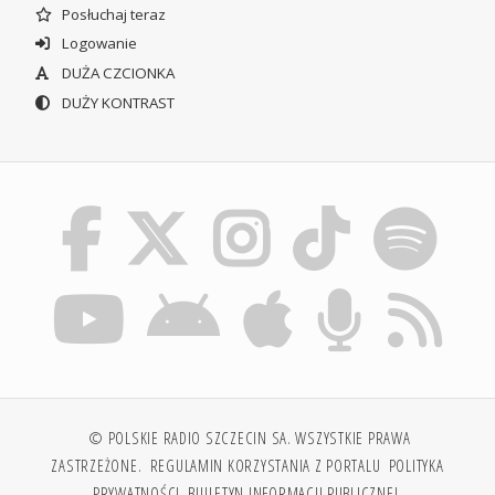
Posłuchaj teraz
Logowanie
DUŻA CZCIONKA
DUŻY KONTRAST
© POLSKIE RADIO SZCZECIN SA. WSZYSTKIE PRAWA
ZASTRZEŻONE.
REGULAMIN KORZYSTANIA Z PORTALU
POLITYKA
PRYWATNOŚCI
BIULETYN INFORMACJI PUBLICZNEJ