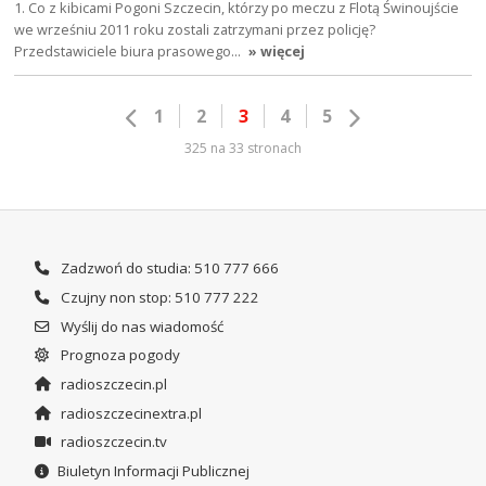
1. Co z kibicami Pogoni Szczecin, którzy po meczu z Flotą Świnoujście
we wrześniu 2011 roku zostali zatrzymani przez policję?
Przedstawiciele biura prasowego…
» więcej
1
2
3
4
5
325 na 33 stronach
Zadzwoń do studia: 510 777 666
Czujny non stop: 510 777 222
Wyślij do nas wiadomość
Prognoza pogody
radioszczecin.pl
radioszczecinextra.pl
radioszczecin.tv
Biuletyn Informacji Publicznej