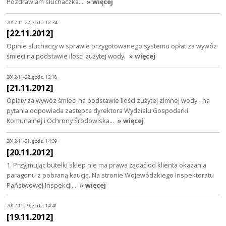
Pozdrawiam słuchaczka…
» więcej
2012-11-22, godz. 12:34
[22.11.2012]
Opinie słuchaczy w sprawie przygotowanego systemu opłat za wywóz
śmieci na podstawie ilości zużytej wody.
» więcej
2012-11-22, godz. 12:18
[21.11.2012]
Opłaty za wywóz śmieci na podstawie ilości zużytej zimnej wody - na
pytania odpowiada zastępca dyrektora Wydziału Gospodarki
Komunalnej i Ochrony Środowiska…
» więcej
2012-11-21, godz. 14:39
[20.11.2012]
1. Przyjmując butelki sklep nie ma prawa żądać od klienta okazania
paragonu z pobraną kaucją. Na stronie Wojewódzkiego Inspektoratu
Państwowej Inspekcji…
» więcej
2012-11-19, godz. 14:41
[19.11.2012]