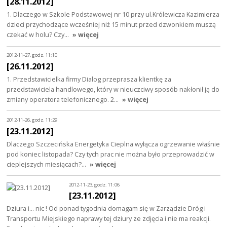
[28.11.2012]
1. Dlaczego w Szkole Podstawowej nr 10 przy ul.Królewicza Kazimierza
dzieci przychodzące wcześniej niż 15 minut przed dzwonkiem muszą
czekać w holu? Czy…
» więcej
2012-11-27, godz. 11:10
[26.11.2012]
1. Przedstawicielka firmy Dialog przeprasza klientkę za
przedstawiciela handlowego, który w nieuczciwy sposób nakłonił ją do
zmiany operatora telefonicznego. 2…
» więcej
2012-11-26, godz. 11:29
[23.11.2012]
Dlaczego Szczecińska Energetyka Cieplna wyłącza ogrzewanie właśnie
pod koniec listopada? Czy tych prac nie można było przeprowadzić w
cieplejszych miesiącach?…
» więcej
2012-11-23, godz. 11:06
[23.11.2012]
Dziura i... nic ! Od ponad tygodnia domagam się w Zarządzie Dróg i
Transportu Miejskiego naprawy tej dziury ze zdjęcia i nie ma reakcji.