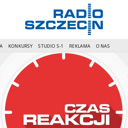
A
KONKURSY
STUDIO S-1
REKLAMA
O NAS