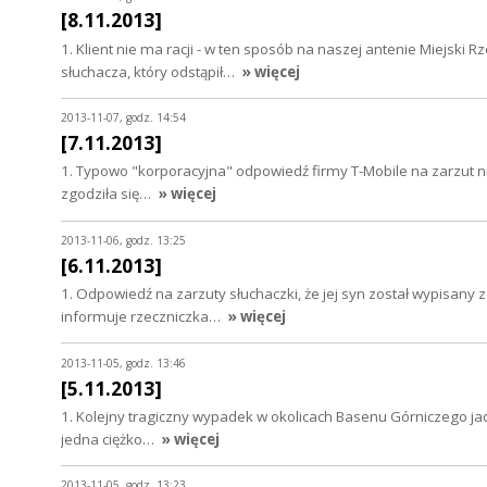
[8.11.2013]
1. Klient nie ma racji - w ten sposób na naszej antenie Miej
słuchacza, który odstąpił…
» więcej
2013-11-07, godz. 14:54
[7.11.2013]
1. Typowo "korporacyjna" odpowiedź firmy T-Mobile na zarzut n
zgodziła się…
» więcej
2013-11-06, godz. 13:25
[6.11.2013]
1. Odpowiedź na zarzuty słuchaczki, że jej syn został wypisany 
informuje rzeczniczka…
» więcej
2013-11-05, godz. 13:46
[5.11.2013]
1. Kolejny tragiczny wypadek w okolicach Basenu Górniczego j
jedna ciężko…
» więcej
2013-11-05, godz. 13:23