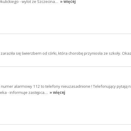
Okulickiego - wylot ze Szczecina…
» więcej
 zaraziła się świerzbem od córki, która chorobę przyniosła ze szkoły. Oka
 numer alarmowy 112 to telefony nieuzasadnione ! Telefonujący pytają n
pteka - informuje zastępca…
» więcej