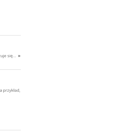
zuje się…
»
a przykład,