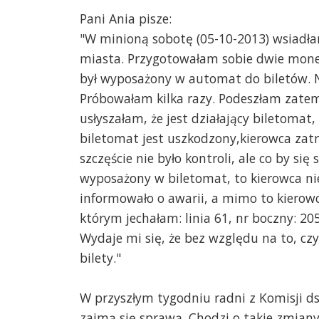
Pani Ania pisze:
"W minioną sobotę (05-10-2013) wsiadła
miasta. Przygotowałam sobie dwie monet
był wyposażony w automat do biletów. 
Próbowałam kilka razy. Podeszłam zatem
usłyszałam, że jest działający biletoma
biletomat jest uszkodzony,kierowca zatr
szczęście nie było kontroli, ale co by się
wyposażony w biletomat, to kierowca ni
informowało o awarii, a mimo to kierowc
którym jechałam: linia 61, nr boczny: 20
Wydaje mi się, że bez względu na to, cz
bilety."
W przyszłym tygodniu radni z Komisji d
zajmą się sprawą. Chodzi o takie zmiany