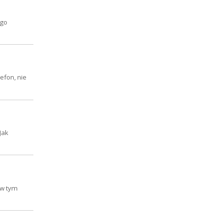
ego
efon, nie
Jak
 w tym