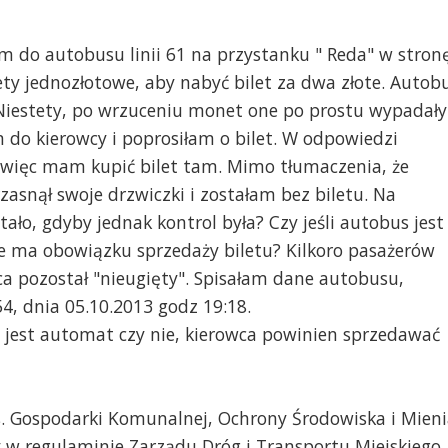
m do autobusu linii 61 na przystanku " Reda" w stron
y jednozłotowe, aby nabyć bilet za dwa złote. Autob
Niestety, po wrzuceniu monet one po prostu wypadały
 do kierowcy i poprosiłam o bilet. W odpowiedzi
t, więc mam kupić bilet tam. Mimo tłumaczenia, że
zasnął swoje drzwiczki i zostałam bez biletu. Na
 stało, gdyby jednak kontrol była? Czy jeśli autobus jest
e ma obowiązku sprzedaży biletu? Kilkoro pasażerów
a pozostał "nieugięty". Spisałam dane autobusu,
54, dnia 05.10.2013 godz 19:18.
y jest automat czy nie, kierowca powinien sprzedawać
s. Gospodarki Komunalnej, Ochrony Środowiska i Mien
 w regulaminie Zarządu Dróg i Transportu Miejskiego,