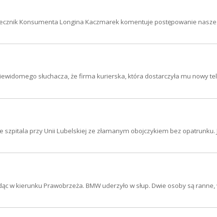
ski Rzecznik Konsumenta Longina Kaczmarek komentuje postępowanie nasz
iewidomego słuchacza, że firma kurierska, która dostarczyła mu nowy tel
ze szpitala przy Unii Lubelskiej ze złamanym obojczykiem bez opatrunku. 
adąc w kierunku Prawobrzeża. BMW uderzyło w słup. Dwie osoby są ranne,