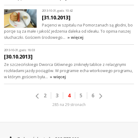
2013-10-31, godz. 10:42
[31.10.2013]
Pacjenci w szpitalu na Pomorzanach są głodni, bo
porcje są za małe i jakość jedzenia daleka od ideału. To opinia naszej
słuchaczki. Gościem środowego…
» więcej
2013-10-31, godz. 18:03
[30.10.2013]
Ze szczecińskiego Dworca Głównego zniknęły tablice z relacyjnymi
rozkładami jazdy pociągów. W programie echa wtorkowego programu,
w którym gościem była…
» więcej
2
3
4
5
6
285 na 29 stronach