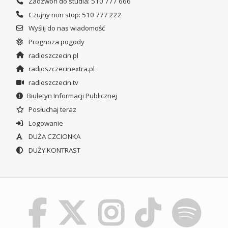
Zadzwoń do studia: 510 777 666
Czujny non stop: 510 777 222
Wyślij do nas wiadomość
Prognoza pogody
radioszczecin.pl
radioszczecinextra.pl
radioszczecin.tv
Biuletyn Informacji Publicznej
Posłuchaj teraz
Logowanie
DUŻA CZCIONKA
DUŻY KONTRAST