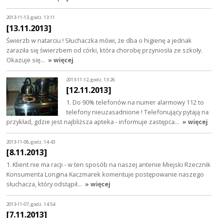
2013-11-13, godz. 13:11
[13.11.2013]
Świerzb w natarciu ! Słuchaczka mówi, że dba o higienę a jednak
zaraziła się świerzbem od córki, która chorobę przyniosła ze szkoły.
Okazuje się…
» więcej
2013-11-12, godz. 13:26
[12.11.2013]
1. Do 90% telefonów na numer alarmowy 112 to
telefony nieuzasadnione ! Telefonujący pytają na
przykład, gdzie jest najbliższa apteka - informuje zastępca…
» więcej
2013-11-08, godz. 14:43
[8.11.2013]
1. Klient nie ma racji - w ten sposób na naszej antenie Miejski Rzecznik
Konsumenta Longina Kaczmarek komentuje postępowanie naszego
słuchacza, który odstąpił…
» więcej
2013-11-07, godz. 14:54
[7.11.2013]