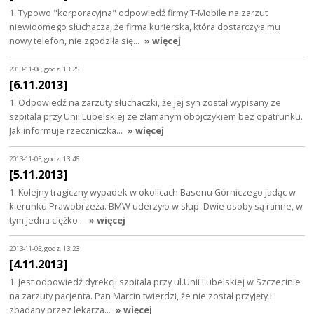
1. Typowo "korporacyjna" odpowiedź firmy T-Mobile na zarzut
niewidomego słuchacza, że firma kurierska, która dostarczyła mu
nowy telefon, nie zgodziła się…
» więcej
2013-11-06, godz. 13:25
[6.11.2013]
1. Odpowiedź na zarzuty słuchaczki, że jej syn został wypisany ze
szpitala przy Unii Lubelskiej ze złamanym obojczykiem bez opatrunku.
Jak informuje rzeczniczka…
» więcej
2013-11-05, godz. 13:46
[5.11.2013]
1. Kolejny tragiczny wypadek w okolicach Basenu Górniczego jadąc w
kierunku Prawobrzeża. BMW uderzyło w słup. Dwie osoby są ranne, w
tym jedna ciężko…
» więcej
2013-11-05, godz. 13:23
[4.11.2013]
1. Jest odpowiedź dyrekcji szpitala przy ul.Unii Lubelskiej w Szczecinie
na zarzuty pacjenta. Pan Marcin twierdzi, że nie został przyjęty i
zbadany przez lekarza…
» więcej