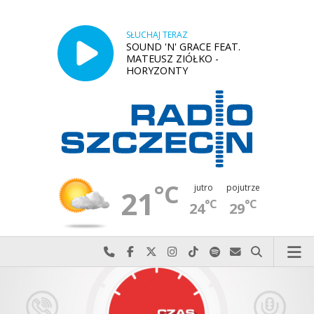
SŁUCHAJ TERAZ
SOUND 'N' GRACE FEAT.
MATEUSZ ZIÓŁKO -
HORYZONTY
°C
jutro
pojutrze
21
°C
°C
24
29
Najlepiej po prostu do nas zadzwoń
Odwiedź nas na Facebook-u
Odwiedź nas na X
Odwiedź nas na Instagram-ie
Odwiedź nas na TikTok-u
Szukaj nas na Spotify
Wyślij do nas w
Szukaj