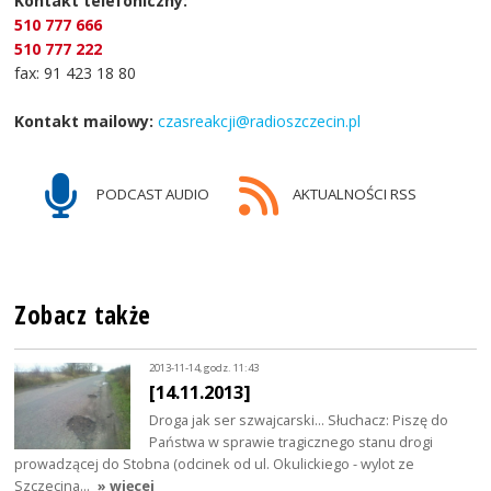
Kontakt telefoniczny:
510 777 666
510 777 222
fax: 91 423 18 80
Kontakt mailowy:
czasreakcji@radioszczecin.pl
PODCAST AUDIO
AKTUALNOŚCI RSS
Zobacz także
2013-11-14, godz. 11:43
[14.11.2013]
Droga jak ser szwajcarski... Słuchacz: Piszę do
Państwa w sprawie tragicznego stanu drogi
prowadzącej do Stobna (odcinek od ul. Okulickiego - wylot ze
Szczecina…
» więcej