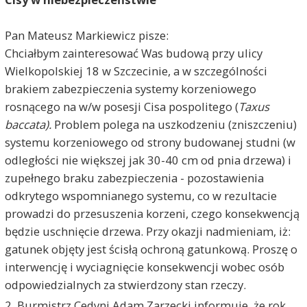
Pan Mateusz Markiewicz pisze:
Chciałbym zainteresować Was budową przy ulicy
Wielkopolskiej 18 w Szczecinie, a w szczególności
brakiem zabezpieczenia systemy korzeniowego
rosnącego na w/w posesji Cisa pospolitego (
Taxus
baccata).
Problem polega na uszkodzeniu (zniszczeniu)
systemu korzeniowego od strony budowanej studni (w
odległości nie większej jak 30-40 cm od pnia drzewa) i
zupełnego braku zabezpieczenia - pozostawienia
odkrytego wspomnianego systemu, co w rezultacie
prowadzi do przesuszenia korzeni, czego konsekwencją
będzie uschnięcie drzewa. Przy okazji nadmieniam, iż:
gatunek objęty jest ścisłą ochroną gatunkową. Proszę o
interwencję i wyciagnięcie konsekwencji wobec osób
odpowiedzialnych za stwierdzony stan rzeczy.
2. Burmistrz Cedyni Adam Zarzecki informuje, że rok